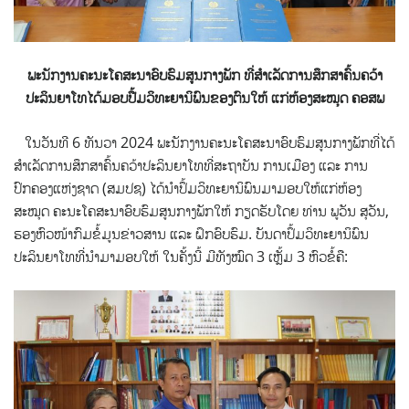
ພະນັກງານຄະນະໂຄສະນາອົບຮົມສູນກາງພັກ ທີ່ສໍາເລັດການສຶກສາຄົ້ນຄວ້າ
ປະລິນຍາໂທໄດ້ມອບປື້ມວິທະຍານິພົນຂອງຕົນໃຫ້ ແກ່ຫ້ອງສະໝຸດ ຄອສພ
ໃນວັນທີ 6 ທັນວາ 2024 ພະນັກງານຄະນະໂຄສະນາອົບຮົມສູນກາງພັກທີ່ໄດ້
ສຳເລັດການສຶກສາຄົ້ນຄວ້າປະລິນຍາໂທທີ່ສະຖາບັນ ການເມືອງ ແລະ ການ
ປົກຄອງແຫ່ງຊາດ (ສມປຊ) ໄດ້ນໍາປຶ້ມວິທະຍານິພົນມາມອບໃຫ້ແກ່ຫ້ອງ
ສະໝຸດ ຄະນະໂຄສະນາອົບຮົມສູນກາງພັກໃຫ້ ກຽດຮັບໂດຍ ທ່ານ ພູວັນ ສຸວັນ,
ຮອງຫົວໜ້າກົມຂໍ້ມູນຂ່າວສານ ແລະ ຝຶກອົບຮົມ. ບັນດາປຶ້ມວິທະຍານິພົນ
ປະລິນຍາໂທທີ່ນໍາມາມອບໃຫ້ ໃນຄັ້ງນີ້ ມີທັງໝົດ 3 ເຫຼັ້ມ 3 ຫົວຂໍ້ຄື: