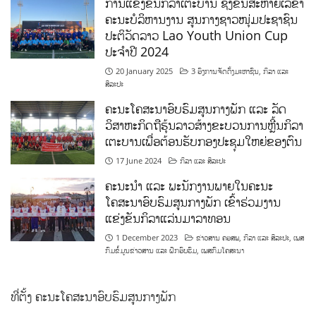
ການແຂ່ງຂັນກິລາເຕະບານ ຊິງຂັນສະຫາຍເລຂາ
ຄະນະບໍລິຫານງານ ສູນກາງຊາວໜຸ່ມປະຊາຊົນ
ປະຕິວັດລາວ Lao Youth Union Cup
ປະຈຳປີ 2024
20 January 2025
3 ອົງການຈັດຕັ້ງມະຫາຊົນ
,
ກິລາ ແລະ
ສິລະປະ
ຄະນະໂຄສະນາອົບຮົມສູນກາງພັກ ແລະ ລັດ
ວິສາຫະກິດຖືຮຸ້ນລາວສ້າງຂະບວນການຫຼີ້ນກິລາ
ເຕະບານເພື່ອຕ້ອນຮັບກອງປະຊຸມໃຫຍ່ຂອງຕົນ
17 June 2024
ກິລາ ແລະ ສິລະປະ
ຄະນະນຳ ແລະ ພະນັກງານພາຍໃນຄະນະ
ໂຄສະນາອົບຮົມສູນກາງພັກ ເຂົ້າຮ່ວມງານ
ແຂ່ງຂັນກິລາແລ່ນມາລາທອນ
1 December 2023
ຂ່າວສານ ຄອສພ
,
ກິລາ ແລະ ສິລະປະ
,
ເພສ
ກົມຂໍ້ມູນຂ່າວສານ ແລະ ຝຶກອົບຮົມ
,
ເພສກົມໂຄສະນາ
ທີ່ຕັ້ງ ຄະນະໂຄສະນາອົບຮົມສູນກາງພັກ