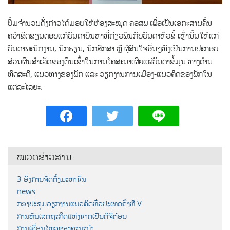
ປຶ້ມຈຳນວນດັ່ງກ່າວໄດ້ມອບໃຫ້ຫ້ອງສະໝຸດ ຄອສພ ເພື່ອເປັນເອກະສານຄົ້ນ
ຄວ້າຂີດຂຽນຕອບແກ້ບັນດາບັນຫາທີ່ກ່ຽວພັນກັບບັນດາຫົວຂໍ້ ເຫຼົ່ານັ້ນໃຫ້ແກ່
ບັນດາພະນັກງານ, ນັກຮຽນ, ນັກສຶກສາ ຫຼື ຜູ້ສົນໃຈອື່ນໆທັງເປັນການປະກອບ
ສ່ວນຜົນສຳເລັດຂອງຕົນເຂົ້າໃນການໂຄສະນາເຜີຍແຜ່ບັນດາຂໍ້ມູນ ທາງດ້ານ
ທິດສະດີ, ແນວທາງຂອງພັກ ແລະ ວຽກງານການເມືອງ-ແນວຄິດຂອງພັກໃນ
ແຕ່ລະໄລຍະ.
ໝວດຂ່າວສານ
3 ອົງການຈັດຕັ້ງມະຫາຊົນ
news
ກອງປະຊຸມວຽກງານແນວຄິດທົ່ວປະເທດຄັ້ງທີ V
ການຫັນເສດຖະກິດແຫ່ງຊາດເປັນດີຈີຕ໋ອນ
ການເຄື່ອນໄຫວຂອງຄະນະນຳ