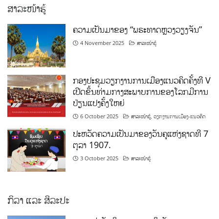
ສາລະໜ້າຮູ້
ຄວາມເປັນມາຂອງ “ພຣະທາດຫຼວງວຽງຈັນ”
4 November 2025
ສາລະໜ້າຮູ້
ກອງປະຊຸມວຽກງານການເມືອງແນວຄິດຄັ້ງທີ V
ເປີດຂຶ້ນທ່າມກາງສະພາບການຂອງໂລກມີການ
ປ່ຽນແປງຄັ້ງໃຫຍ່
6 October 2025
ສາລະໜ້າຮູ້
,
ວຽກງານການເມືອງ-ແນວຄິດ
ປະຫວັດຄວາມເປັນມາຂອງວັນຄູແຫ່ງຊາດທີ 7
ຕຸລາ 1907.
3 October 2025
ສາລະໜ້າຮູ້
ກິລາ ແລະ ສິລະປະ