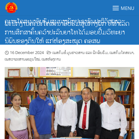
Skip
MENU
to
content
ຄະນະໂຄສະນາອົບຮົມສູນກາງພັກປະຊາຊົນປະຕິວັດລາວ
ພະນັກງານຄະນະໂຄສະນາອົບຮົມສູນກາງພັກ ທີ່ສໍາເລັດ
ການສຶກສາຄົ້ນຄວ້າປະລິນຍາໂທໄດ້ມອບປື້ມວິທະຍາ
ນິພົນຂອງຕົນໃຫ້ ແກ່ຫ້ອງສະໝຸດ ຄອສພ
16 December 2024
ເພສກົມຂໍ້ມູນຂ່າວສານ ແລະ ຝຶກອົບຮົມ
,
ເພສກົມໂຄສະນາ
,
ເພສວາລະສານອະລຸນໃໝ່
,
ເພສຫ້ອງການ