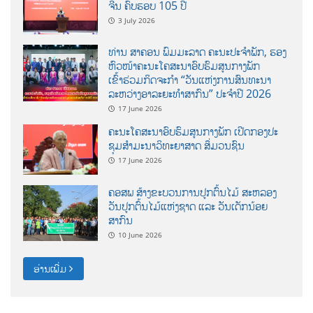
ຈີນ ຄົບຮອບ 105 ປີ
3 July 2026
ທ່ານ ສາຄອນ ພົມມະລາດ ຄະນະປະຈໍາພັກ, ຮອງ
ຫົວໜ້າຄະນະໂຄສະນາອົບຮົມສູນກາງພັກ
ເຂົ້າຮ່ວມກິດຈະກຳ “ວັນແຫ່ງການສົນທະນາ
ລະຫວ່າງອາລະຍະທຳສາກົນ” ປະຈຳປີ 2026
17 June 2026
ຄະນະໂຄສະນາອົບຮົມສູນກາງພັກ ເປີດກອງປະ
ຊຸມສຳມະນາວິທະຍາສາດ ສຶ່ມວນຊົນ
17 June 2026
ຄອສພ ສ້າງຂະບວນການປູກຕົ້ນໄມ້ ສະຫລອງ
ວັນປູກຕົ້ນໄມ້ແຫ່ງຊາດ ແລະ ວັນເດັກນ້ອຍ
ສາກົນ
10 June 2026
ອ່ານເພີ່ມ