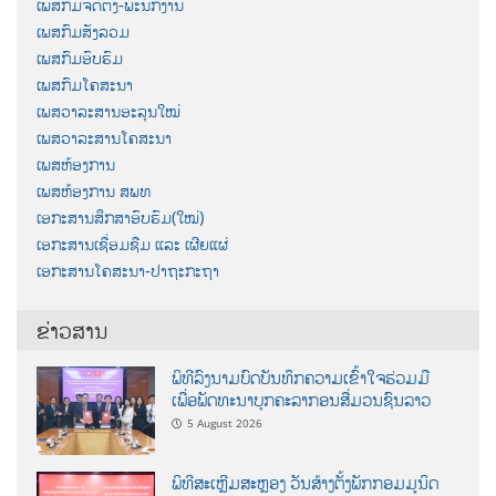
ເພສກົມຈັດຕັ້ງ-ພະນັກງານ
ເພສກົມສັງລວມ
ເພສກົມອົບຮົມ
ເພສກົມໂຄສະນາ
ເພສວາລະສານອະລຸນໃໝ່
ເພສວາລະສານໂຄສະນາ
ເພສຫ້ອງການ
ເພສຫ້ອງການ ສພທ
ເອກະສານສຶກສາອົບຮົມ(ໃໝ່)
ເອກະສານເຊື່ອມຊືມ ແລະ ເຜີຍແຜ່
ເອກະສານໂຄສະນາ-ປາຖະກະຖາ
ຂ່າວສານ
ພິທີລົງນາມບົດບັນທຶກຄວາມເຂົ້າໃຈຮ່ວມມື
ເພື່ອພັດທະນາບຸກຄະລາກອນສື່ມວນຊົນລາວ
5 August 2026
ພິທີສະເຫຼີມສະຫຼອງ ວັນສ້າງຕັ້ງພັກກອມມູນິດ