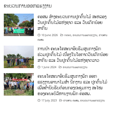
ຂະບວນການອອກແຮງງານ
ຄອສພ ສ້າງຂະບວນການປູກຕົ້ນໄມ້ ສະຫລອງ
ວັນປູກຕົ້ນໄມ້ແຫ່ງຊາດ ແລະ ວັນເດັກນ້ອຍ
ສາກົນ
10 June 2026
news
,
ຂະບວນການອອກແຮງງານ
,
ຂ່າວສານ
ຄອສພ
ການນໍາ ຄະນະໂຄສະນາອົບຮົມສູນກາງພັກ
ຮ່ວມປູກຕົ້ນໄມ້ ເນື່ອງໃນໂອກາດວັນເດັກນ້ອຍ
ສາກົນ ແລະ ວັນປູກຕົ້ນໄມ້ແຫ່ງຊາດລາວ
1 June 2024
ຂະບວນການອອກແຮງງານ
ຄະນະໂຄສະນາອົບຮົມສູນກາງພັກ ອອກ
ແຮງງານອານາໄມສໍາ ນັກງານ ແລະ ປູກຕົ້ນໄມ້
ເພື່ອຂໍ່ານັບຮັບຕ້ອນກອງປະຊຸມກາງ ສະໄໝ
ຂອງຄະນະບໍລິຫານງານພັກ ຄອສພ.
17 July 2023
ຂ່າວສານ ຄອສພ
,
ຂະບວນການອອກແຮງງານ