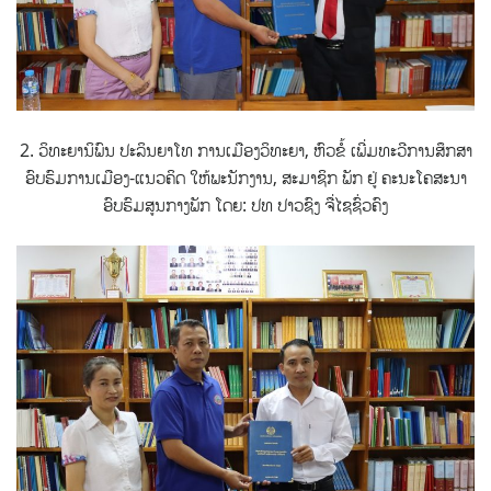
2. ວິທະຍານິພົນ ປະລິນຍາໂທ ການເມືອງວິທະຍາ, ຫົວຂໍ້ ເພີ່ມທະວີການສຶກສາ
ອົບຮົມການເມືອງ-ແນວຄິດ ໃຫ້ພະນັກງານ, ສະມາຊິກ ພັກ ຢູ່ ຄະນະໂຄສະນາ
ອົບຮົມສູນກາງພັກ ໂດຍ: ປທ ປາວຊົງ ຈື່ໄຊຊົ່ວຄົງ