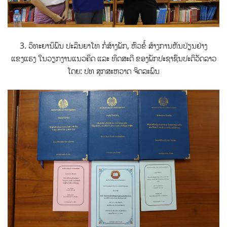
3. ວິທະຍານິພົນ ປະລິນຍາໂທ ກໍ່ສ້າງພັກ, ຫົວຂໍ້ ສ້າງການຫັນປ່ຽນຢ່າງ
ແຂງແຮງ ໃນວຽກງານແນວຄິດ ແລະ ທິດສະດີ ຂອງພັກປະຊາຊົນປະຕິວັດລາວ
ໂດຍ: ປທ ສຸກສະຫວາດ ຈິດລະພົນ