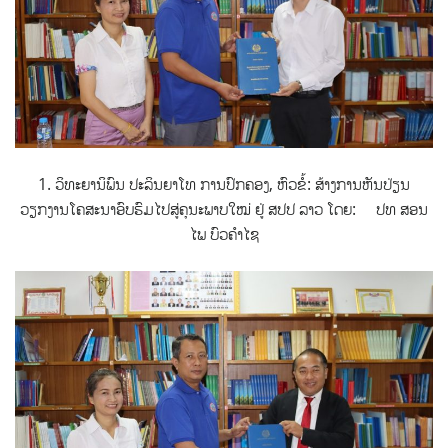
1. ວິທະຍານິພົນ ປະລິນຍາໂທ ການປົກຄອງ, ຫົວຂໍ້: ສ້າງການຫັນປ່ຽນ
ວຽກງານໂຄສະນາອົບຮົມໄປສູ່ຄຸນະພາບໃໝ່ ຢູ່ ສປປ ລາວ ໂດຍ: ປທ ສອນ
ໄພ ບົວຄຳໄຊ