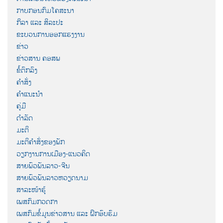
ກາບກອນກົມໂຄສະນາ
ກິລາ ແລະ ສິລະປະ
ຂະບວນການອອກແຮງງານ
ຂ່າວ
ຂ່າວສານ ຄອສພ
ຂໍ້ຕົກລົງ
ຄຳສັ່ງ
ຄຳແນະນຳ
ຄູ່ມື
ດຳລັດ
ມະຕິ
ມະຕິຄຳສັ່ງຂອງພັກ
ວຽກງານການເມືອງ-ແນວຄິດ
ສາຍພົວພັນລາວ-ຈີນ
ສາຍພົວພັນລາວຫວຽດນາມ
ສາລະໜ້າຮູ້
ເພສກົມກວດກາ
ເພສກົມຂໍ້ມູນຂ່າວສານ ແລະ ຝຶກອົບຮົມ