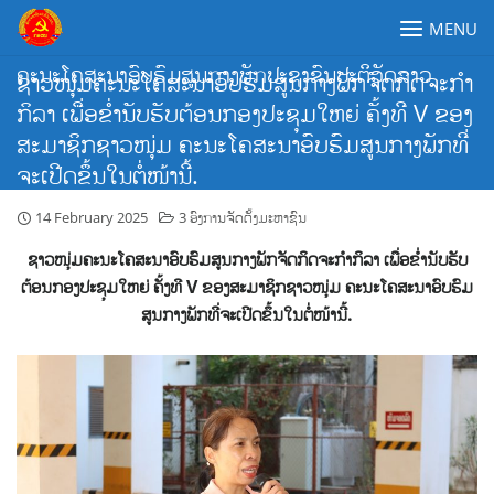
Skip
MENU
to
content
ຄະນະໂຄສະນາອົບຮົມສູນກາງພັກປະຊາຊົນປະຕິວັດລາວ
ຊາວໜຸ່ມຄະນະໂຄສະນາອົບຮົມສູນກາງພັກຈັດກິດຈະກຳ
ກິລາ ເພື່ອຂໍ່ານັບຮັບຕ້ອນກອງປະຊຸມໃຫຍ່ ຄັ້ງທີ V ຂອງ
ສະມາຊິກຊາວໜຸ່ມ ຄະນະໂຄສະນາອົບຮົມສູນກາງພັກທີ່
ຈະເປີດຂຶ້ນໃນຕໍ່ໜ້ານີ້.
14 February 2025
3 ອົງການຈັດຕັ້ງມະຫາຊົນ
ຊາວໜຸ່ມຄະນະໂຄສະນາອົບຮົມສູນກາງພັກຈັດກິດຈະກຳກິລາ ເພື່ອຂໍ່ານັບຮັບ
ຕ້ອນກອງປະຊຸມໃຫຍ່ ຄັ້ງທີ
V
ຂອງສະມາຊິກຊາວໜຸ່ມ ຄະນະໂຄສະນາອົບຮົມ
ສູນກາງພັກທີ່ຈະເປີດຂຶ້ນໃນຕໍ່ໜ້ານີ້.