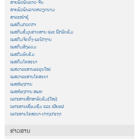
ສາຍພົວພັນລາວ-ຈີນ
ສາຍພົວພັນລາວຫວຽດນາມ
ສາລະໜ້າຮູ້
ເພສກົມກວດກາ
ເພສກົມຂໍ້ມູນຂ່າວສານ ແລະ ຝຶກອົບຮົມ
ເພສກົມຈັດຕັ້ງ-ພະນັກງານ
ເພສກົມສັງລວມ
ເພສກົມອົບຮົມ
ເພສກົມໂຄສະນາ
ເພສວາລະສານອະລຸນໃໝ່
ເພສວາລະສານໂຄສະນາ
ເພສຫ້ອງການ
ເພສຫ້ອງການ ສພທ
ເອກະສານສຶກສາອົບຮົມ(ໃໝ່)
ເອກະສານເຊື່ອມຊືມ ແລະ ເຜີຍແຜ່
ເອກະສານໂຄສະນາ-ປາຖະກະຖາ
ຂ່າວສານ