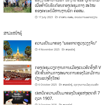
ເພື່ອຂໍ່ານັບຮັບຕ້ອນກອງປະຊຸມກາງ ສະໄໝ
ຂອງຄະນະບໍລິຫານງານພັກ ຄອສພ.
17 July 2023
ຂ່າວສານ ຄອສພ
,
ຂະບວນການອອກແຮງງານ
ສາລະໜ້າຮູ້
ຄວາມເປັນມາຂອງ “ພຣະທາດຫຼວງວຽງຈັນ”
4 November 2025
ສາລະໜ້າຮູ້
ກອງປະຊຸມວຽກງານການເມືອງແນວຄິດຄັ້ງທີ V
ເປີດຂຶ້ນທ່າມກາງສະພາບການຂອງໂລກມີການ
ປ່ຽນແປງຄັ້ງໃຫຍ່
6 October 2025
ສາລະໜ້າຮູ້
,
ວຽກງານການເມືອງ-ແນວຄິດ
ປະຫວັດຄວາມເປັນມາຂອງວັນຄູແຫ່ງຊາດທີ 7
ຕຸລາ 1907.
3 October 2025
ສາລະໜ້າຮູ້