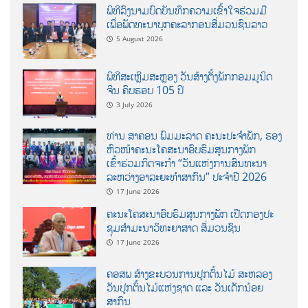
ພິທີລົງນາມບົດບັນທຶກຄວາມເຂົ້າໃຈຮ່ວມມື
ເພື່ອພັດທະນາບຸກຄະລາກອນສື່ມວນຊົນລາວ
5 August 2026
ພິທີສະເຫຼີມສະຫຼອງ ວັນສ້າງຕັ້ງພັກກອມມູນິດ
ຈີນ ຄົບຮອບ 105 ປີ
3 July 2026
ທ່ານ ສາຄອນ ພົມມະລາດ ຄະນະປະຈໍາພັກ, ຮອງ
ຫົວໜ້າຄະນະໂຄສະນາອົບຮົມສູນກາງພັກ
ເຂົ້າຮ່ວມກິດຈະກຳ “ວັນແຫ່ງການສົນທະນາ
ລະຫວ່າງອາລະຍະທຳສາກົນ” ປະຈຳປີ 2026
17 June 2026
ຄະນະໂຄສະນາອົບຮົມສູນກາງພັກ ເປີດກອງປະ
ຊຸມສຳມະນາວິທະຍາສາດ ສຶ່ມວນຊົນ
17 June 2026
ຄອສພ ສ້າງຂະບວນການປູກຕົ້ນໄມ້ ສະຫລອງ
ວັນປູກຕົ້ນໄມ້ແຫ່ງຊາດ ແລະ ວັນເດັກນ້ອຍ
ສາກົນ