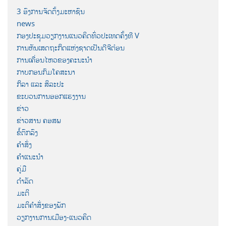
3 ອົງການຈັດຕັ້ງມະຫາຊົນ
news
ກອງປະຊຸມວຽກງານແນວຄິດທົ່ວປະເທດຄັ້ງທີ V
ການຫັນເສດຖະກິດແຫ່ງຊາດເປັນດີຈີຕ໋ອນ
ການເຄື່ອນໄຫວຂອງຄະນະນຳ
ກາບກອນກົມໂຄສະນາ
ກິລາ ແລະ ສິລະປະ
ຂະບວນການອອກແຮງງານ
ຂ່າວ
ຂ່າວສານ ຄອສພ
ຂໍ້ຕົກລົງ
ຄຳສັ່ງ
ຄຳແນະນຳ
ຄູ່ມື
ດຳລັດ
ມະຕິ
ມະຕິຄຳສັ່ງຂອງພັກ
ວຽກງານການເມືອງ-ແນວຄິດ