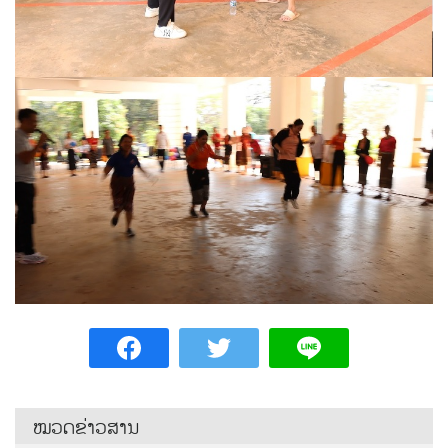
ໝວດຂ່າວສານ