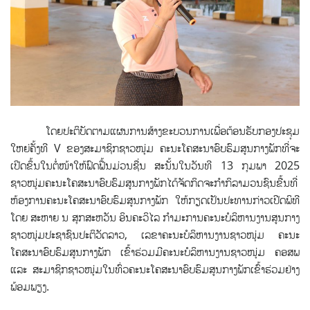
ໂດຍປະຕິບັດຕາມແຜນການສ້າງຂະບວນການເພື່ອຕ້ອນຮັບກອງປະຊຸມ
ໃຫຍ່ຄັ້ງທີ V ຂອງສະມາຊິກຊາວໜຸ່ມ ຄະນະໂຄສະນາອົບຮົມສູນກາງພັກທີ່ຈະ
ເປີດຂຶ້ນໃນຕໍ່ໜ້າໃຫ້ຟົດຟື້ນມ່ວນຊື່ນ ສະນັ້ນໃນວັນທີ 13 ກຸມພາ 2025
ຊາວໜຸ່ມຄະນະໂຄສະນາອົບຮົມສູນກາງພັກໄດ້ຈັດກິດຈະກຳກິລາມວນຊົນຂື້ນທີ່
ຫ້ອງການຄະນະໂຄສະນາອົບຮົມສູນກາງພັກ ໃຫ້ກຽດເປັນປະທານກ່າວເປີດພິທີ
ໂດຍ ສະຫາຍ ນ ສຸກສະຫວັນ ອິນຄະວິໄລ ກຳມະການຄະນະບໍລິຫານງານສູນກາງ
ຊາວໜຸ່ມປະຊາຊົນປະຕິວັດລາວ, ເລຂາຄະນະບໍລິຫານງານຊາວໜຸ່ມ ຄະນະ
ໂຄສະນາອົບຮົມສູນກາງພັກ ເຂົ້າຮ່ວມມີຄະນະບໍລິຫານງານຊາວໜຸ່ມ ຄອສພ
ແລະ ສະມາຊິກຊາວໜຸ່ມໃນທົ່ວຄະນະໂຄສະນາອົບຮົມສູນກາງພັກເຂົ້າຮ່ວມຢ່າງ
ພ້ອມພຽງ.