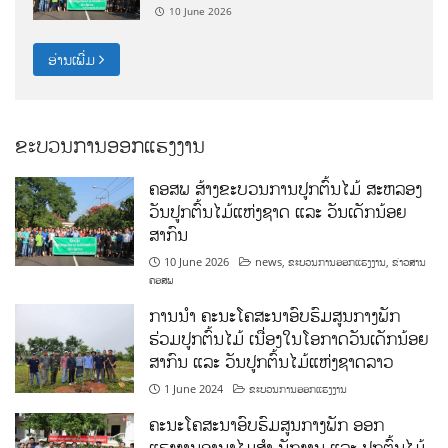
10 June 2026
ອ່ານເພີ່ມ
ຂະບວນການອອກແຮງງານ
ຄອສພ ສ້າງຂະບວນການປູກຕົ້ນໄມ້ ສະຫລອງ
ວັນປູກຕົ້ນໄມ້ແຫ່ງຊາດ ແລະ ວັນເດັກນ້ອຍ
ສາກົນ
10 June 2026
news
,
ຂະບວນການອອກແຮງງານ
,
ຂ່າວສານ
ຄອສພ
ການນໍາ ຄະນະໂຄສະນາອົບຮົມສູນກາງພັກ
ຮ່ວມປູກຕົ້ນໄມ້ ເນື່ອງໃນໂອກາດວັນເດັກນ້ອຍ
ສາກົນ ແລະ ວັນປູກຕົ້ນໄມ້ແຫ່ງຊາດລາວ
1 June 2024
ຂະບວນການອອກແຮງງານ
ຄະນະໂຄສະນາອົບຮົມສູນກາງພັກ ອອກ
ແຮງງານອານາໄມສໍາ ນັກງານ ແລະ ປູກຕົ້ນໄມ້