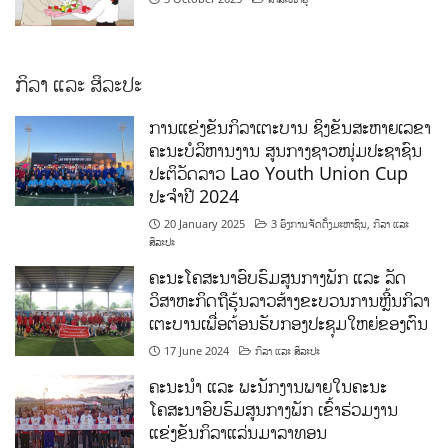
ກິລາ ແລະ ສິລະປະ
ການແຂ່ງຂັນກິລາເຕະບານ ຊິງຂັນສະຫາຍເລຂາ
ຄະນະບໍລິຫານງານ ສູນກາງຊາວໜຸ່ມປະຊາຊົນ
ປະຕິວັດລາວ Lao Youth Union Cup
ປະຈຳປີ 2024
20 January 2025
3 ອົງການຈັດຕັ້ງມະຫາຊົນ
,
ກິລາ ແລະ
ສິລະປະ
ຄະນະໂຄສະນາອົບຮົມສູນກາງພັກ ແລະ ລັດ
ວິສາຫະກິດຖືຮຸ້ນລາວສ້າງຂະບວນການຫຼີ້ນກິລາ
ເຕະບານເພື່ອຕ້ອນຮັບກອງປະຊຸມໃຫຍ່ຂອງຕົນ
17 June 2024
ກິລາ ແລະ ສິລະປະ
ຄະນະນຳ ແລະ ພະນັກງານພາຍໃນຄະນະ
ໂຄສະນາອົບຮົມສູນກາງພັກ ເຂົ້າຮ່ວມງານ
ແຂ່ງຂັນກິລາແລ່ນມາລາທອນ