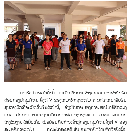
ການຈັດກິດຈະກຳຄັ້ງນີ້ແມ່ນເພື່ອເປັນການສ້າງຂະບວນການຂໍ່ານັບຮັບ
ຕ້ອນກອງປະຊຸມໃຫຍ່ ຄັ້ງທີ V ຂອງສະມາຊິກຊາວໜຸ່ມ ຄະນະໂຄສະນາອົບຮົມ
ສູນກາງພັກທີ່ຈະເປີດຂຶ້ນໃນຕໍ່ໜ້ານີ້, ທັງເປັນການສ້າງຄວາມສາມັກຄີຮັກແພງ
ແລະ ເປັນການກະຕຸກຊຖກຍູ້ໃຫ້ບັນດາສະມາຊິກຊາວໜຸ່ມ ຄອສພ ພ້ອມກັນ
ສ້າງຜົນງານໃຫ້ພົ່ນເດັ່ນ ເພື່ອພ້ອມກັນກ້າວເຂົ້າສູ່ກອງປະຊຸມໃຫຍ່ຄັ້ງທີ V ຂອງ
ສະມາຊິກຊາວໜຸ່ມ ຄະນະໂຄສະນາອົບຮົມສູນກາງພັກໂດຍຈິດໃຈຟົດຟື້ນ