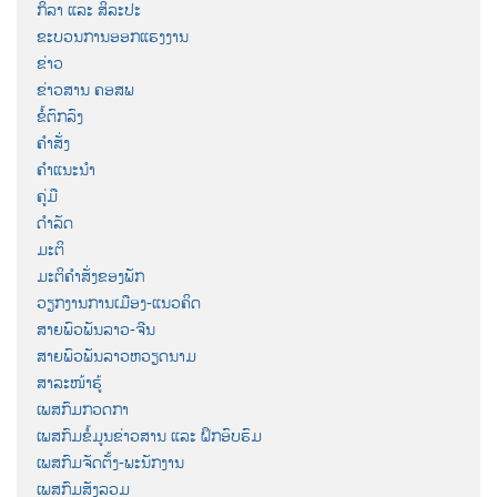
ກິລາ ແລະ ສິລະປະ
ຂະບວນການອອກແຮງງານ
ຂ່າວ
ຂ່າວສານ ຄອສພ
ຂໍ້ຕົກລົງ
ຄຳສັ່ງ
ຄຳແນະນຳ
ຄູ່ມື
ດຳລັດ
ມະຕິ
ມະຕິຄຳສັ່ງຂອງພັກ
ວຽກງານການເມືອງ-ແນວຄິດ
ສາຍພົວພັນລາວ-ຈີນ
ສາຍພົວພັນລາວຫວຽດນາມ
ສາລະໜ້າຮູ້
ເພສກົມກວດກາ
ເພສກົມຂໍ້ມູນຂ່າວສານ ແລະ ຝຶກອົບຮົມ
ເພສກົມຈັດຕັ້ງ-ພະນັກງານ
ເພສກົມສັງລວມ