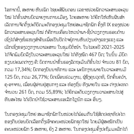
ໂອກາດນີ້, ສະຫາຍ ຫີນເພັດ ໄຊຍະສີພັນດອນ ເລຂາໜ່ວຍພັກວາລະສານອະລຸນ
ໃໝ່ ໄດ້ຂຶ້ນຜ່ານບົດລາຍງານການເມືອງ, ໂດຍສະຫາຍ ໄດ້ຍົກໃຫ້ເຫັນຜົນສໍາ
ເລັດການຈັດຕັ້ງປະຕິບັດມະຕິກອງປະຊຸມໃຫຍ່ສະມາຊິກພັກ ຄັ້ງທີ IX ຂອງໜ່ວຍ
ພັກວາລະສານອະລຸນໃໝ່ ກໍຄືການເຄື່ອນໄຫວນໍາພາ-ຊີ້ນໍາວຽກງານຮອບດ້ານ
ເຊິ່ງໄດ້ສ້າງໜໍ່ແໜງສໍາຄັນເພື່ອເປັນປັດໄຈຍູ້ການຫັນປ່ຽນຢ່າງແຂງແຮງ ແລະ
ເລິກເຊິ່ງຂອງວຽກງານວາລະສານ ໃນຊຸມປີຕໍ່ໜ້າ. ໃນໄລຍະປີ 2021-2025
ໄດ້ຈັດພິມບົດລົງໃນວາລະສານອະລຸນໃໝ່ ໄດ້ທັງໝົດ 467 ບົດ; ໃນນັ້ນ ມີບົດ
ຂຽນປະເພດຕ່າງໆ ຄື: ບົດການນໍາຂັ້ນຮອງລັດຖະມົນຕີຂຶ້ນໄປ ຈຳນວນ 81 ບົດ,
ກວມ 17,34%; ບົດກອງບັນນາທິການ ແລະ ພະນັກງານພາຍໃນວາລະສານມີ
125 ບົດ, ກວມ 26,77%; ບົດເພື່ອນຮ່ວມງານ, ຜູ້ຊົງຄຸນວຸດທິ, ນັກຄົ້ນຄວ້າ,
ຄູ-ອາຈານ, ເພື່ອນຜູ້ອ່ານຢູ່ສູນກາງ ແລະ ທ້ອງຖິ່ນ ທັງພາຍໃນ ແລະ ຕ່າງປະເທດ
ຈຳນວນ 261 ບົດ, ກວມ 55,89%; ໄດ້ຍົກລະດັບວຽກງານວາລະສານໄປສູ່
ທັນສະໄໝ ໄດ້ເປີດນຳໃຊ້ວາລະສານເອເລັກໂຕຼນິກ ແລະ ອື່ນໆ.
ໃນກອງປະຊຸມໃຫຍ່ ສະມາຊິກພັກໃນໜ່ວຍໄດ້ພ້ອມກັນໃຊ້ສິດປະຊາທິປະໄຕ
ຂອງຕົນປ່ອນບັດເລືອກຕັ້ງເອົາຄະນະໜ່ວຍພັກຊຸດໃໝ່ ໂດຍມີຜູ້ສະໝັກເປັນ
ຄະນະໜ່ວຍພັກ 5 ສະຫາຍ, ຍິງ 2 ສະຫາຍ. ໃນກອງປະຊຸມຄັ້ງປະຖົມມະລືກໄດ້