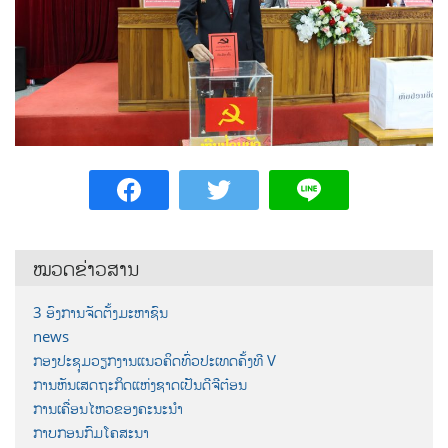
ໝວດຂ່າວສານ
3 ອົງການຈັດຕັ້ງມະຫາຊົນ
news
ກອງປະຊຸມວຽກງານແນວຄິດທົ່ວປະເທດຄັ້ງທີ V
ການຫັນເສດຖະກິດແຫ່ງຊາດເປັນດີຈີຕ໋ອນ
ການເຄື່ອນໄຫວຂອງຄະນະນຳ
ກາບກອນກົມໂຄສະນາ