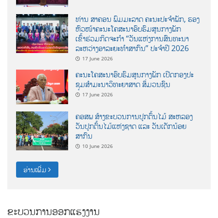
ທ່ານ ສາຄອນ ພົມມະລາດ ຄະນະປະຈໍາພັກ, ຮອງ
ຫົວໜ້າຄະນະໂຄສະນາອົບຮົມສູນກາງພັກ
ເຂົ້າຮ່ວມກິດຈະກຳ “ວັນແຫ່ງການສົນທະນາ
ລະຫວ່າງອາລະຍະທຳສາກົນ” ປະຈຳປີ 2026
17 June 2026
ຄະນະໂຄສະນາອົບຮົມສູນກາງພັກ ເປີດກອງປະ
ຊຸມສຳມະນາວິທະຍາສາດ ສຶ່ມວນຊົນ
17 June 2026
ຄອສພ ສ້າງຂະບວນການປູກຕົ້ນໄມ້ ສະຫລອງ
ວັນປູກຕົ້ນໄມ້ແຫ່ງຊາດ ແລະ ວັນເດັກນ້ອຍ
ສາກົນ
10 June 2026
ອ່ານເພີ່ມ
ຂະບວນການອອກແຮງງານ