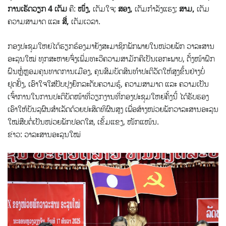
ການເຮັດວຽກ 4 ເຕັມ
ຄື:
ໜຶ່ງ,
ເຕັມໃຈ;
ສອງ,
ເຕັມກຳລັງແຮງ;
ສາມ,
ເຕັມ
ຄວາມສາມາດ ແລະ
ສີ່,
ເຕັມເວລາ.
ກອງປະຊຸມໃຫຍ່ໄດ້ຮຽກຮ້ອງມາຍັງສະມາຊິກພັກພາຍໃນໜ່ວຍພັກ ວາລະສານ
ອະລຸນໃໝ່ ທຸກສະຫາຍຈົ່ງເພີ່ມທະວີຄວາມສາມັກຄີເປັນເອກະພາບ, ຕັ້ງໜ້າຝຶກ
ຝົນຫຼໍ່ຫຼອມຄຸນທາດການເມືອງ, ຄຸນສົມບັດສິນທຳປະຕິວັດໃຫ້ສູງຂຶ້ນຢ່າງບໍ່
ຢຸດຢັ້ງ, ເອົາໃຈໃສ່ປັບປຸງຍົກລະດັບຄວາມຮູ້, ຄວາມສາມາດ ແລະ ຄວາມເປັນ
ເຈົ້າການໃນການປະຕິບັດໜ້າທີ່ວຽກງານທີ່ກອງປະຊຸມໃຫຍ່ຄັ້ງນີ້ ໄດ້ຮັບຮອງ
ເອົາໃຫ້ບັນລຸຜົນສຳເລັດດ້ວຍປະສິດທິຜົນສູງ ເພື່ອສ້າງໜ່ວຍພັກວາລະສານອະລຸນ
ໃໝ່ສືບຕໍ່ເປັນໜ່ວຍພັກປອດໃສ, ເຂັ້ມແຂງ, ໜັກແໜ້ນ.
ຂ່າວ: ວາລະສານອະລຸນໃໝ່