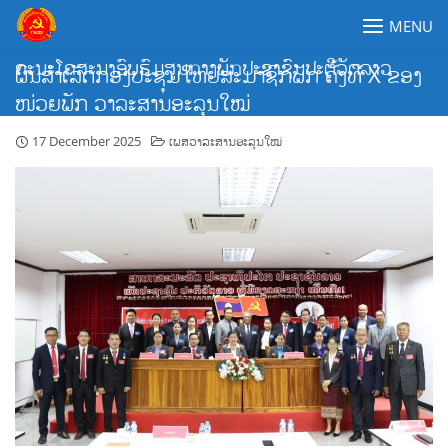
Skip
MENU
to
content
ຄະນະໂຄສະນາອົບຮົມສູນກາງພັກປະຊາຊົນປະຕິວັດລາວ
ຜົນສຳເລັດກອງປະຊຸມໃຫຍ່ສະມາຊິກພັກ ຄັ້ງທີ X ຂອງ
ໜ່ວຍພັກ ວາລະສານອະລຸນໃໝ່
17 December 2025
ເພສວາລະສານອະລຸນໃໝ່