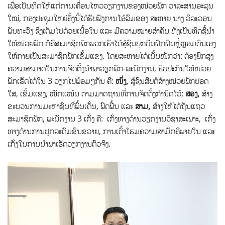
ເພື່ອເປັນທິດໃຫ້ແກ່ການເຄື່ອນໄຫວວຽກງານຂອງໜ່ວຍພັກ ວາລະສານອະລຸນ
ໃໝ່, ກອງປະຊຸມໃຫຍ່ຄັ້ງນີ້ໄດ້ຮັບຟັງການໂອ້ລົມຂອງ ສະຫາຍ ນາງ ວິລະວອນ
ພັນທະວົງ ຊຶ່ງເຕັມໄປດ້ວຍເນື້ອໃນ ແລະ ມີຄວາມໝາຍສຳຄັນ ທັງເປັນທິດຊີ້ນຳ
ໃຫ້ໜ່ວຍພັກ ກໍຄືສະມາຊິກພັກພວກເຮົາໄດ້ສູ້ຊົນບຸກບືນຝຶກຝົນຫຼໍ່ຫຼອມຕົນເອງ
ໃຫ້ກາຍເປັນສະມາຊິກພັກເຂັ້ມແຂງ. ໂດຍສະຫາຍໄດ້ເນັ້ນໜັກວ່າ: ຕ້ອງຍົກສູງ
ຄວາມ​ສາມາດ​ໃນ​ການຈັດ​ຕັ້ງ​ນຳພາ​ວຽກ​ພັກ-ພະ​ນັກ​ງານ, ຮັບປະກັນ​ໃຫ້​ໜ່ວຍ​
ພັກ​ເຮັດ​​ໄດ້ໃນ 3 ວຽກ​​ໄປ​ພ້ອມໆ​ກັນ ຄື:
ໜຶ່ງ,
ສູ້ຊົນສືບຕໍ່ສ້າງໜ່ວຍ​ພັກປອດ​
ໃສ, ເຂັ້ມ​ແຂງ, ໜັກ​ແໜ້ນ ຕາມ​ມາດ​ຖານທີ່ການຈັດຕັ້ງກຳນົດໄວ້;
ສອງ,
ສ້າງ
ຂະ​ບວນການມະຫາຊົນທີ່ພົ້ນເດັ່ນ, ຟົດຟື້ນ ແລະ
ສາມ,
ສ້າງ​ໃຫ້ໄດ້​ຖັນ​ແຖວ​
ສະມາຊິກ​ພັກ, ພະນັກງານ 3 ​ເກັ່ງ ​ຄື: ​ ເກັ່ງ​ທາງ​ດ້ານ​ວຽກ​ງານ​ວິຊາ​ສະ​ເພາະ,  ​ເກັ່ງ​
ທາງ​ດ້ານ​ການ​ປຸກລະດົມຂົນຂວາຍ, ການ​ເຕົ້າ​ໂຮມ​ຄວາມ​ສາມັກຄີພາຍໃນ ​ແລະ 
ເກັ່ງ​​ໃນ​ການ​ນຳພາ​ເຮັດ​ວຽກ​ງານຕົວຈິງ.