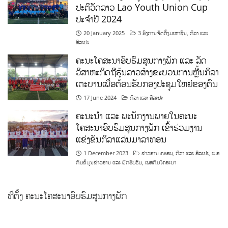
ປະຕິວັດລາວ Lao Youth Union Cup
ປະຈຳປີ 2024
20 January 2025
3 ອົງການຈັດຕັ້ງມະຫາຊົນ
,
ກິລາ ແລະ
ສິລະປະ
ຄະນະໂຄສະນາອົບຮົມສູນກາງພັກ ແລະ ລັດ
ວິສາຫະກິດຖືຮຸ້ນລາວສ້າງຂະບວນການຫຼີ້ນກິລາ
ເຕະບານເພື່ອຕ້ອນຮັບກອງປະຊຸມໃຫຍ່ຂອງຕົນ
17 June 2024
ກິລາ ແລະ ສິລະປະ
ຄະນະນຳ ແລະ ພະນັກງານພາຍໃນຄະນະ
ໂຄສະນາອົບຮົມສູນກາງພັກ ເຂົ້າຮ່ວມງານ
ແຂ່ງຂັນກິລາແລ່ນມາລາທອນ
1 December 2023
ຂ່າວສານ ຄອສພ
,
ກິລາ ແລະ ສິລະປະ
,
ເພສ
ກົມຂໍ້ມູນຂ່າວສານ ແລະ ຝຶກອົບຮົມ
,
ເພສກົມໂຄສະນາ
ທີ່ຕັ້ງ ຄະນະໂຄສະນາອົບຮົມສູນກາງພັກ