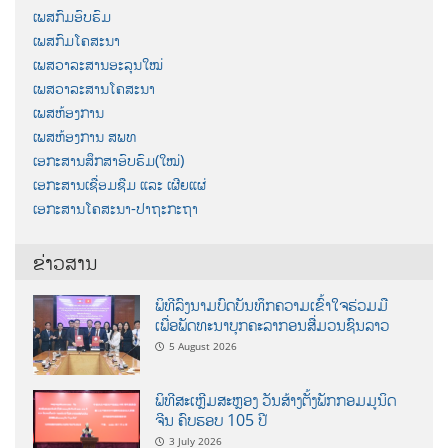
ເພສກົມອົບຮົມ
ເພສກົມໂຄສະນາ
ເພສວາລະສານອະລຸນໃໝ່
ເພສວາລະສານໂຄສະນາ
ເພສຫ້ອງການ
ເພສຫ້ອງການ ສພທ
ເອກະສານສຶກສາອົບຮົມ(ໃໝ່)
ເອກະສານເຊື່ອມຊືມ ແລະ ເຜີຍແຜ່
ເອກະສານໂຄສະນາ-ປາຖະກະຖາ
ຂ່າວສານ
ພິທີລົງນາມບົດບັນທຶກຄວາມເຂົ້າໃຈຮ່ວມມື
ເພື່ອພັດທະນາບຸກຄະລາກອນສື່ມວນຊົນລາວ
5 August 2026
ພິທີສະເຫຼີມສະຫຼອງ ວັນສ້າງຕັ້ງພັກກອມມູນິດ
ຈີນ ຄົບຮອບ 105 ປີ
3 July 2026