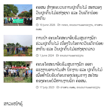
ຄອສພ ສ້າງຂະບວນການປູກຕົ້ນໄມ້ ສະຫລອງ
ວັນປູກຕົ້ນໄມ້ແຫ່ງຊາດ ແລະ ວັນເດັກນ້ອຍ
ສາກົນ
10 June 2026
news
,
ຂະບວນການອອກແຮງງານ
,
ຂ່າວສານ
ຄອສພ
ການນໍາ ຄະນະໂຄສະນາອົບຮົມສູນກາງພັກ
ຮ່ວມປູກຕົ້ນໄມ້ ເນື່ອງໃນໂອກາດວັນເດັກນ້ອຍ
ສາກົນ ແລະ ວັນປູກຕົ້ນໄມ້ແຫ່ງຊາດລາວ
1 June 2024
ຂະບວນການອອກແຮງງານ
ຄະນະໂຄສະນາອົບຮົມສູນກາງພັກ ອອກ
ແຮງງານອານາໄມສໍາ ນັກງານ ແລະ ປູກຕົ້ນໄມ້
ເພື່ອຂໍ່ານັບຮັບຕ້ອນກອງປະຊຸມກາງ ສະໄໝ
ຂອງຄະນະບໍລິຫານງານພັກ ຄອສພ.
17 July 2023
ຂ່າວສານ ຄອສພ
,
ຂະບວນການອອກແຮງງານ
ສາລະໜ້າຮູ້