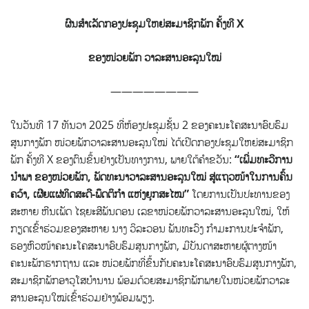
ຜົນສຳເລັດກອງປະຊຸມໃຫຍ່ສະມາຊິກພັກ ຄັ້ງທີ
X
ຂອງໜ່ວຍພັກ ວາລະສານອະລຸນໃໝ່
————————
ໃນວັນທີ 17 ທັນວາ 2025 ທີ່ຫ້ອງປະຊຸມຊັ້ນ 2 ຂອງຄະນະໂຄສະນາອົບຮົມ
ສູນກາງພັກ ໜ່ວຍພັກວາລະສານອະລຸນໃໝ່ ໄດ້ເປີດກອງປະຊຸມໃຫຍ່ສະມາຊິກ
ພັກ ຄັ້ງທີ X
ຂອງຕົນຂຶ້ນຢ່າງເປັນທາງການ, ​ພາຍ​ໃຕ້​ຄຳ​ຂວັນ:
“ເພີ່ມທະວີການ​
ນຳ​ພາ ​ຂອງ​ໜ່ວຍ​ພັກ, ພັດທະນາວາລະສານອະລຸນໃໝ່ ສູ່ແຖວໜ້າໃນການຄົ້ນ
ຄວ້າ, ເຜີຍແຜ່ທິດສະດີ-ພຶດຕິກຳ ແຫ່ງຍຸກສະໄໝ
”
ໂດຍການເປັນປະທານຂອງ
ສະຫາຍ ຫີນເພັດ ໄຊຍະສີພັນດອນ ເລຂາໜ່ວຍພັກວາລະສານອະລຸນໃໝ່, ໃຫ້
ກຽດເຂົ້າຮ່ວມຂອງສະຫາຍ ນາງ ວິລະວອນ ພັນທະວົງ ກຳມະການປະຈໍາພັກ,
ຮອງຫົວໜ້າຄະນະໂຄສະນາອົບຮົມສູນກາງພັກ, ມີບັນດາສະຫາຍຜູ້ຕາງໜ້າ
ຄະນະພັກຮາກຖານ ແລະ ໜ່ວຍພັກທີ່ຂຶ້ນກັບຄະນະໂຄສະນາອົບຮົມສູນກາງພັກ,
ສະມາຊິກພັກອາວຸໂສບຳນານ ພ້ອມດ້ວຍສະມາຊິກພັກພາຍໃນໜ່ວຍພັກວາລະ
ສານອະລຸນໃໝ່ເຂົ້າຮ່ວມຢ່າງພ້ອມພຽງ.