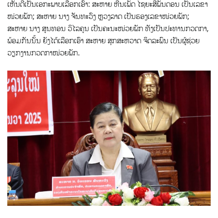
ເຫັນດີເປັນເອກະພາບເລືອກເອົາ: ສະຫາຍ ຫີນເພັດ ໄຊຍະສີພັນດອນ ເປັນເລຂາ
ໜ່ວຍພັກ; ສະຫາຍ ນາງ ຈັນທະວົງ ຫຼວງລາດ ເປັນຮອງເລຂາໜ່ວຍພັກ;
ສະຫາຍ ນາງ ສູນທອນ ວິໄລຄູນ ເປັນຄະນະໜ່ວຍພັກ ທັງເປັນປະທານກວດກາ,
ພ້ອມກັນນັ້ນ ຍັງໄດ້ເລືອກເອົາ ສະຫາຍ ສຸກສະຫວາດ ຈິດລະພົນ ເປັນຜູ້ຊ່ວຍ
ວຽກງານກວດກາໜ່ວຍພັກ.