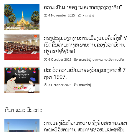
ຄວາມເປັນມາຂອງ “ພຣະທາດຫຼວງວຽງຈັນ”
4 November 2025
ສາລະໜ້າຮູ້
ກອງປະຊຸມວຽກງານການເມືອງແນວຄິດຄັ້ງທີ V
ເປີດຂຶ້ນທ່າມກາງສະພາບການຂອງໂລກມີການ
ປ່ຽນແປງຄັ້ງໃຫຍ່
6 October 2025
ສາລະໜ້າຮູ້
,
ວຽກງານການເມືອງ-ແນວຄິດ
ປະຫວັດຄວາມເປັນມາຂອງວັນຄູແຫ່ງຊາດທີ 7
ຕຸລາ 1907.
3 October 2025
ສາລະໜ້າຮູ້
ກິລາ ແລະ ສິລະປະ
ການແຂ່ງຂັນກິລາເຕະບານ ຊິງຂັນສະຫາຍເລຂາ
ຄະນະບໍລິຫານງານ ສູນກາງຊາວໜຸ່ມປະຊາຊົນ