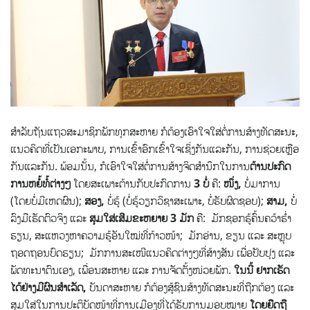
ສຳລັບຖັນແຖວສະມາຊິກພັກທຸກສະຫາຍ ກໍຕ້ອງເອົາ​ໃຈ​ໃສ່​ຕໍ່​ການ​ສ້າງ​ທັດສະນະ​,
ແນວ​ຄິດ​ທີ່ເປັນ​ເອກະ​ພາບ, ການ​ເຂົ້າ​ອົກ​ເຂົ້າ​ໃຈ​ເຊິ່ງກັນແລະ​ກັນ, ການ​ຊ່ວຍ​ເຫຼືອ​
ກັນ​ແລະ​ກັນ. ພ້ອມ​ນັ້ນ, ກໍ​ເອົາ​ໃຈ​ໃສ່​ຕໍ່​ການ​ສ້າງ​ຈິດ​ສຳນຶກ​​ໃນ​ການ
​ຕ້ານ​ປະ​ກົດ​
ການຫຍໍ້ທໍ້ຕ່າງໆ
ໂດຍສະເພາະຕ້ານກັບປະກົດການ
3 ບໍ່
ຄື:
ໜຶ່ງ,
ບໍ່​ມາ​ການ
(ໂດຍບໍ່ມີເຫດຜົນ);
ສອງ,
ບໍ່​ຮູ້ (ບໍ່ຮູ້ວຽກວິຊາສະເພາະ, ບໍ່ຮັບຜິດຊອບ);
ສາມ,
ບໍ່​
ລົງມືເຮັດຕົວຈິງ ແລະ
ສຸມໃສ່ເສີມ​ຂະຫຍາຍ 3 ມັກ
ຄື:  ມັກ​ຊອກ​ຮູ້ຄົ້ນຄວ້າ​ຮ່ຳ
ຮຽນ, ສະ​ແຫວ​ງຫາ​ຄວາມ​ຮູ້​ອັນ​ໃໝ່ທີ່ກ້າວໜ້າ;  ມັກ​ອ່ານ, ຂຽນ ແລະ ສະຫຼຸບ
ຖອດ​ຖອນ​ບົດຮຽນ;  ມັກ​ການສະ​ເໜີ​ແນວ​ຄິດ​ຕ່າງໆ​ທີ່​ສ້າງສັນ ​ເພື່ອ​ປັບປຸງ ​ແລະ
ພັດທະນາຕົນ​ເອງ, ເພື່ອນ​ສະ​ຫາຍ ແລະ ​ການຈັດ​ຕັ້ງໜ່ວຍພັກ.
ໃນນີ້ ຢາກເຮັດ
ໄດ້ຢ່າງມີຜົນສຳເລັດ,
ບັນດາສະຫາຍ ກໍຕ້ອງສູ້ຊົນສ້າງທັດສະນະທີ່ຖືກຕ້ອງ ແລະ
ສຸມໃສ່ໃນການປະຕິບັດໜ້າທີ່ການເມືອງທີ່ໄດ້ຮັບການມອບໝາຍ
ໂດຍຍືດຖື