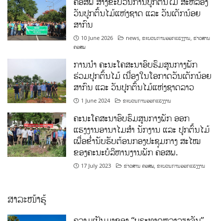
ຄອສພ ສ້າງຂະບວນການປູກຕົ້ນໄມ້ ສະຫລອງ
ວັນປູກຕົ້ນໄມ້ແຫ່ງຊາດ ແລະ ວັນເດັກນ້ອຍ
ສາກົນ
10 June 2026
news
,
ຂະບວນການອອກແຮງງານ
,
ຂ່າວສານ
ຄອສພ
ການນໍາ ຄະນະໂຄສະນາອົບຮົມສູນກາງພັກ
ຮ່ວມປູກຕົ້ນໄມ້ ເນື່ອງໃນໂອກາດວັນເດັກນ້ອຍ
ສາກົນ ແລະ ວັນປູກຕົ້ນໄມ້ແຫ່ງຊາດລາວ
1 June 2024
ຂະບວນການອອກແຮງງານ
ຄະນະໂຄສະນາອົບຮົມສູນກາງພັກ ອອກ
ແຮງງານອານາໄມສໍາ ນັກງານ ແລະ ປູກຕົ້ນໄມ້
ເພື່ອຂໍ່ານັບຮັບຕ້ອນກອງປະຊຸມກາງ ສະໄໝ
ຂອງຄະນະບໍລິຫານງານພັກ ຄອສພ.
17 July 2023
ຂ່າວສານ ຄອສພ
,
ຂະບວນການອອກແຮງງານ
ສາລະໜ້າຮູ້
ຄວາມເປັນມາຂອງ “ພຣະທາດຫຼວງວຽງຈັນ”