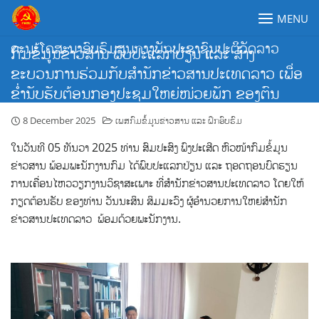
Skip
MENU
to
content
ຄະນະໂຄສະນາອົບຮົມສູນກາງພັກປະຊາຊົນປະຕິວັດລາວ
ກົມຂໍ້ມູນຂ່າວສານ ພົບປະແລກປ່ຽນ ແລະ ສ້າງ
ຂະບວນການຮ່ວມກັບສຳນັກຂ່າວສານປະເທດລາວ ເພື່ອ
ຂ່ຳນັບຮັບຕ້ອນກອງປະຊຸມໃຫຍ່ໜ່ວຍພັກ ຂອງຕົນ
8 December 2025
ເພສກົມຂໍ້ມູນຂ່າວສານ ແລະ ຝຶກອົບຮົມ
ໃນວັນທີ 05 ທັນວາ 2025 ທ່ານ ສົມປະສົງ ພົງປະເສີດ ຫົວໜ້າກົມຂໍ້ມູນ
ຂ່າວສານ ພ້ອມພະນັກງານກົມ ໄດ້ພົບປະແລກປ່ຽນ ແລະ ຖອດຖອນບົດຮຽນ
ການເຄື່ອນໄຫວວຽກງານວິຊາສະເພາະ ທີ່ສຳນັກຂ່າວສານປະເທດລາວ ໂດຍໃຫ້
ກຽດຕ້ອນຮັບ ຂອງທ່ານ ວັນນະສິນ ສິມມະວົງ ຜູ້ອຳນວຍການໃຫຍ່ສຳນັກ
ຂ່າວສານປະເທດລາວ ພ້ອມດ້ວຍພະນັກງານ.