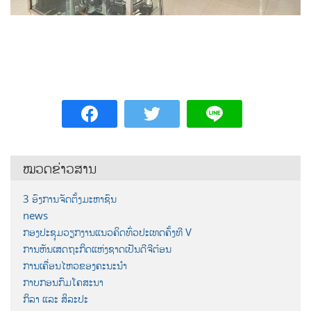
ໝວດຂ່າວສານ
3 ອົງການຈັດຕັ້ງມະຫາຊົນ
news
ກອງປະຊຸມວຽກງານແນວຄິດທົ່ວປະເທດຄັ້ງທີ V
ການຫັນເສດຖະກິດແຫ່ງຊາດເປັນດີຈີຕ໋ອນ
ການເຄື່ອນໄຫວຂອງຄະນະນຳ
ກາບກອນກົມໂຄສະນາ
ກິລາ ແລະ ສິລະປະ