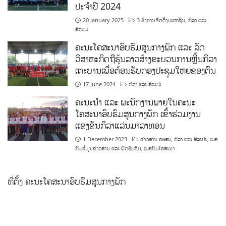
ປະຈຳປີ 2024
20 January 2025
3 ອົງການຈັດຕັ້ງມະຫາຊົນ
,
ກິລາ ແລະ
ສິລະປະ
ຄະນະໂຄສະນາອົບຮົມສູນກາງພັກ ແລະ ລັດ
ວິສາຫະກິດຖືຮຸ້ນລາວສ້າງຂະບວນການຫຼີ້ນກິລາ
ເຕະບານເພື່ອຕ້ອນຮັບກອງປະຊຸມໃຫຍ່ຂອງຕົນ
17 June 2024
ກິລາ ແລະ ສິລະປະ
ຄະນະນຳ ແລະ ພະນັກງານພາຍໃນຄະນະ
ໂຄສະນາອົບຮົມສູນກາງພັກ ເຂົ້າຮ່ວມງານ
ແຂ່ງຂັນກິລາແລ່ນມາລາທອນ
1 December 2023
ຂ່າວສານ ຄອສພ
,
ກິລາ ແລະ ສິລະປະ
,
ເພສ
ກົມຂໍ້ມູນຂ່າວສານ ແລະ ຝຶກອົບຮົມ
,
ເພສກົມໂຄສະນາ
ທີ່ຕັ້ງ ຄະນະໂຄສະນາອົບຮົມສູນກາງພັກ