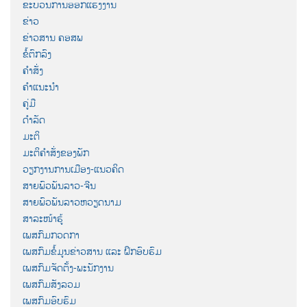
ຂະບວນການອອກແຮງງານ
ຂ່າວ
ຂ່າວສານ ຄອສພ
ຂໍ້ຕົກລົງ
ຄຳສັ່ງ
ຄຳແນະນຳ
ຄູ່ມື
ດຳລັດ
ມະຕິ
ມະຕິຄຳສັ່ງຂອງພັກ
ວຽກງານການເມືອງ-ແນວຄິດ
ສາຍພົວພັນລາວ-ຈີນ
ສາຍພົວພັນລາວຫວຽດນາມ
ສາລະໜ້າຮູ້
ເພສກົມກວດກາ
ເພສກົມຂໍ້ມູນຂ່າວສານ ແລະ ຝຶກອົບຮົມ
ເພສກົມຈັດຕັ້ງ-ພະນັກງານ
ເພສກົມສັງລວມ
ເພສກົມອົບຮົມ