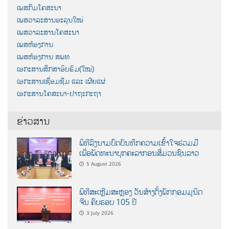
ເພສກົມໂຄສະນາ
ເພສວາລະສານອະລຸນໃໝ່
ເພສວາລະສານໂຄສະນາ
ເພສຫ້ອງການ
ເພສຫ້ອງການ ສພທ
ເອກະສານສຶກສາອົບຮົມ(ໃໝ່)
ເອກະສານເຊື່ອມຊືມ ແລະ ເຜີຍແຜ່
ເອກະສານໂຄສະນາ-ປາຖະກະຖາ
ຂ່າວສານ
ພິທີລົງນາມບົດບັນທຶກຄວາມເຂົ້າໃຈຮ່ວມມື
ເພື່ອພັດທະນາບຸກຄະລາກອນສື່ມວນຊົນລາວ
5 August 2026
ພິທີສະເຫຼີມສະຫຼອງ ວັນສ້າງຕັ້ງພັກກອມມູນິດ
ຈີນ ຄົບຮອບ 105 ປີ
3 July 2026