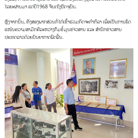
ໄລຍະຜ່ານມາ ແຕ່ປີ1968 ຈົນເຖິງປັດຈຸບັນ.
ຫຼັງຈາກນັ້ນ, ທັງສອງພາກສ່ວນກໍ່ໄດ້ເຂົ້າຮ່ວມກິດຈະກຳກິລາ ເພື່ອເປັນການຮັດ
ແໜ້ນຄວາມສາມັກຄີລະຫວ່າງກົມຂໍ້ມູນຂ່າວສານ ແລະ ສຳນັກຂ່າວສານ
ປະເທດລາວດ້ວຍບັນຍາກາດຟົດຟື້ນ.