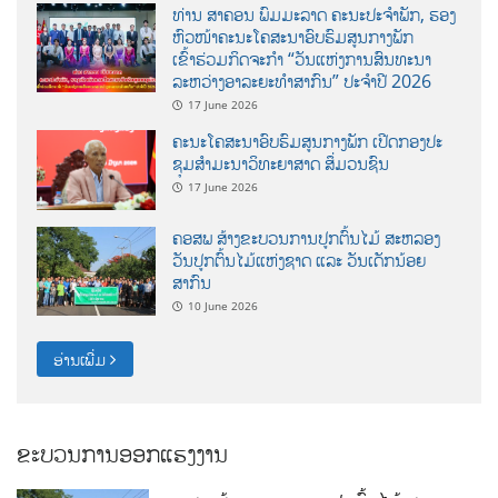
ທ່ານ ສາຄອນ ພົມມະລາດ ຄະນະປະຈໍາພັກ, ຮອງ
ຫົວໜ້າຄະນະໂຄສະນາອົບຮົມສູນກາງພັກ
ເຂົ້າຮ່ວມກິດຈະກຳ “ວັນແຫ່ງການສົນທະນາ
ລະຫວ່າງອາລະຍະທຳສາກົນ” ປະຈຳປີ 2026
17 June 2026
ຄະນະໂຄສະນາອົບຮົມສູນກາງພັກ ເປີດກອງປະ
ຊຸມສຳມະນາວິທະຍາສາດ ສຶ່ມວນຊົນ
17 June 2026
ຄອສພ ສ້າງຂະບວນການປູກຕົ້ນໄມ້ ສະຫລອງ
ວັນປູກຕົ້ນໄມ້ແຫ່ງຊາດ ແລະ ວັນເດັກນ້ອຍ
ສາກົນ
10 June 2026
ອ່ານເພີ່ມ
ຂະບວນການອອກແຮງງານ