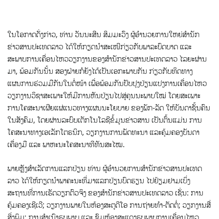
ໃນໂອກາດດັ່ງກ່າວ, ທ່ານ ວັນນະສີນ ສິມມະວົງ ຜູ້ອຳນວຍການໃຫຍ່ສຳນັກ
ຂ່າວສານປະເທດລາວ ໄດ້ໃຫ້ກຽດນຳສະເໜີກ່ຽວກັບພາລະບົດບາດ ແລະ
ສະພາບການເຄື່ອນໄຫວວຽກງານຂອງສຳນັກຂ່າວສານປະເທດລາວ ໄລຍະຜ່ານ
ມາ, ພ້ອມກັນນັ້ນ ສອງຝ່າຍກໍຍັງໄດ້ເປັນເອກະພາບກັນ ກ່ຽວກັບທິດທາງ
ແຜນການຮ່ວມມືກັນໃນຕໍ່ໜ້າ ເພື່ອພ້ອມກັນປັບປຸງປ່ຽນແປງການເຄື່ອນໄຫວ
ວຽກງານວິຊາສະເພາະໃຫ້ມີການຫັນປ່ຽນໄປສູ່ຄຸນນະພາບໃໝ່ ໂດຍສະເພາະ
ການໂຄສະນາເຜີຍແຜ່ແນວທາງແຜນນະໂຍບາຍ ຂອງພັກ-ລັດ ໃຫ້ບັນດາຊັ້ນຄົນ
ໃນສັງຄົມ, ໂດຍຜ່ານລະບົບເຕັກໂນໂລຊີຂໍ້ມູນຂ່າວສານ ເປັນຕົ້ນແມ່ນ ການ
ໂຄສະນາທາງເອເລັກໂຕຣນິກ, ວຽກງານການພັດທະນາ ແລະຄຸ້ມຄອງບັນດາ
ເຄື່ອງມື ແລະ ພາຫະນະໂຄສະນາທີທັນສະໄໝ.
ພາຍຫຼັງສໍາເລັດການແລກປ່ຽນ ທ່ານ ຜູ້ອໍານວຍການສໍານັກຂ່າວສານປະເທດ
ລາວ ໄດ້ໃຫ້ກຽດນໍາພາຄະນະທີ່ມາແລກປ່ຽນບົດຮຽນ ໄປຢ້ຽມຢາມເບິ່ງ
ສະຖານທີ່ການເຮັດວຽກຕົວຈິງ ຂອງສຳນັກຂ່າວສານປະເທດລາວ ເຊັ່ນ: ການ
ຄຸ້ມຄອງເຊີເວີ; ວຽກງານພາຍໃນຫ້ອງສະຕູດີໂອ ການຖ່າຍທຳ-ຕັດຕໍ່; ວຽກງານສື່
ສິ່ງພິມ; ການສຳເນົາຮູບພາບ ແລະ ຊົມຫ້ອງສະແດງຮູບພາບການເຄື່ອນໄຫວ