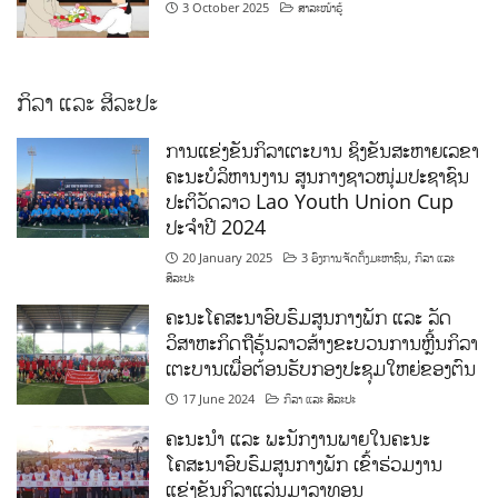
3 October 2025
ສາລະໜ້າຮູ້
ກິລາ ແລະ ສິລະປະ
ການແຂ່ງຂັນກິລາເຕະບານ ຊິງຂັນສະຫາຍເລຂາ
ຄະນະບໍລິຫານງານ ສູນກາງຊາວໜຸ່ມປະຊາຊົນ
ປະຕິວັດລາວ Lao Youth Union Cup
ປະຈຳປີ 2024
20 January 2025
3 ອົງການຈັດຕັ້ງມະຫາຊົນ
,
ກິລາ ແລະ
ສິລະປະ
ຄະນະໂຄສະນາອົບຮົມສູນກາງພັກ ແລະ ລັດ
ວິສາຫະກິດຖືຮຸ້ນລາວສ້າງຂະບວນການຫຼີ້ນກິລາ
ເຕະບານເພື່ອຕ້ອນຮັບກອງປະຊຸມໃຫຍ່ຂອງຕົນ
17 June 2024
ກິລາ ແລະ ສິລະປະ
ຄະນະນຳ ແລະ ພະນັກງານພາຍໃນຄະນະ
ໂຄສະນາອົບຮົມສູນກາງພັກ ເຂົ້າຮ່ວມງານ
ແຂ່ງຂັນກິລາແລ່ນມາລາທອນ