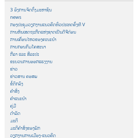
3 ອົງການຈັດຕັ້ງມະຫາຊົນ
news
ກອງປະຊຸມວຽກງານແນວຄິດທົ່ວປະເທດຄັ້ງທີ V
ການຫັນເສດຖະກິດແຫ່ງຊາດເປັນດີຈີຕ໋ອນ
ການເຄື່ອນໄຫວຂອງຄະນະນຳ
ກາບກອນກົມໂຄສະນາ
ກິລາ ແລະ ສິລະປະ
ຂະບວນການອອກແຮງງານ
ຂ່າວ
ຂ່າວສານ ຄອສພ
ຂໍ້ຕົກລົງ
ຄຳສັ່ງ
ຄຳແນະນຳ
ຄູ່ມື
ດຳລັດ
ມະຕິ
ມະຕິຄຳສັ່ງຂອງພັກ
ວຽກງານການເມືອງ-ແນວຄິດ