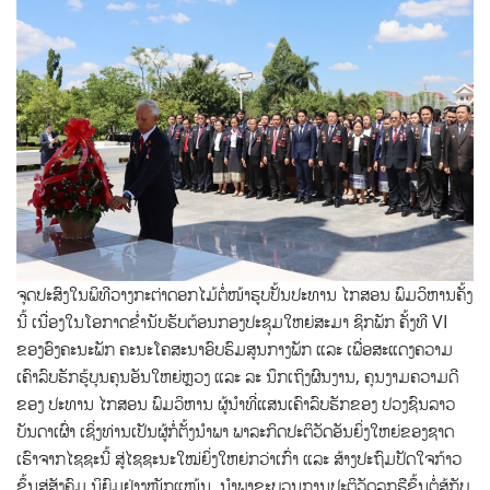
ຈຸດປະສົງໃນພິທີວາງກະຕ່າດອກໄມ້ຕໍ່ໜ້າຮູບປັ້ນປະທານ ໄກສອນ ພົມວິຫານຄັ້ງ
ນີ້ ເນື່ອງໃນໂອກາດຂໍ່ານັບຮັບຕ້ອນກອງປະຊຸມໃຫຍ່ສະມາ ຊິກພັກ ຄັ້ງທີ VI
ຂອງອົງຄະນະພັກ ຄະນະໂຄສະນາອົບຮົມສູນກາງພັກ ແລະ ເພື່ອສະແດງຄວາມ
ເຄົາລົບຮັກຮູ້ບຸນຄຸນອັນໃຫຍ່ຫຼວງ ແລະ ລະ ນຶກເຖິງຜົນງານ, ຄຸນງາມຄວາມດີ
ຂອງ ປະທານ ໄກສອນ ພົມວິຫານ ຜູ້ນໍາທີ່ແສນເຄົາລົບຮັກຂອງ ປວງຊົນລາວ
ບັນດາເຜົ່າ ເຊິ່ງທ່ານເປັນຜູ້ກໍ່ຕັ້ງນໍາພາ ພາລະກິດປະຕິວັດອັນຍິ່ງໃຫຍ່ຂອງຊາດ
ເຮົາຈາກໄຊຊະນີ້ ສູ່ໄຊຊະນະໃໝ່ຍິ່ງໃຫຍ່ກວ່າເກົ່າ ແລະ ສ້າງປະຖົມປັດໃຈກ້າວ
ຂຶ້ນສູ່ສັງຄົມ ນິຍົມຢ່າງໜັກແໜ້ນ, ນໍາພາຂະບວນການປະຕິວັດລຸກຮືຂຶ້ນຕໍ່ສູ້ກັບ