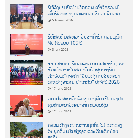
ພິທີລົງນາມບົດບັນທຶກຄວາມເຂົ້າໃຈຮ່ວມມື
ເພື່ອພັດທະນາບຸກຄະລາກອນສື່ມວນຊົນລາວ
5 August 2026
ພິທີສະເຫຼີມສະຫຼອງ ວັນສ້າງຕັ້ງພັກກອມມູນິດ
ຈີນ ຄົບຮອບ 105 ປີ
3 July 2026
ທ່ານ ສາຄອນ ພົມມະລາດ ຄະນະປະຈໍາພັກ, ຮອງ
ຫົວໜ້າຄະນະໂຄສະນາອົບຮົມສູນກາງພັກ
ເຂົ້າຮ່ວມກິດຈະກຳ “ວັນແຫ່ງການສົນທະນາ
ລະຫວ່າງອາລະຍະທຳສາກົນ” ປະຈຳປີ 2026
17 June 2026
ຄະນະໂຄສະນາອົບຮົມສູນກາງພັກ ເປີດກອງປະ
ຊຸມສຳມະນາວິທະຍາສາດ ສຶ່ມວນຊົນ
17 June 2026
ຄອສພ ສ້າງຂະບວນການປູກຕົ້ນໄມ້ ສະຫລອງ
ວັນປູກຕົ້ນໄມ້ແຫ່ງຊາດ ແລະ ວັນເດັກນ້ອຍ
ສາກົນ