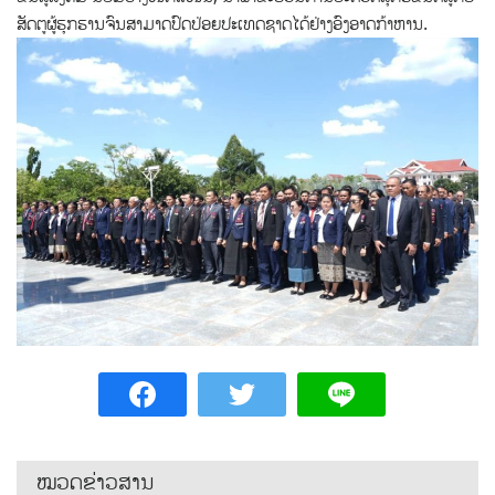
ສັດຕູຜູ້ຮຸກຮານຈົນສາມາດປົດປ່ອຍປະເທດຊາດໄດ້ຢ່າງອົງອາດກ້າຫານ.
ໝວດຂ່າວສານ