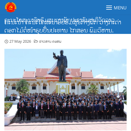
Skip
MENU
to
content
ຄະນະໂຄສະນາອົບຮົມສູນກາງພັກປະຊາຊົນປະຕິວັດລາວ
ຄະນະນໍາ ຄະນະໂຄສະນາອົບຮົມສູນກາງພັກ ວາງກະຕ່າ
ດອກໄມ້ຕໍ່ໜ້າຮູບປັ້ນປະທານ ໄກສອນ ພົມວິຫານ.
27 May 2026
ຂ່າວສານ ຄອສພ