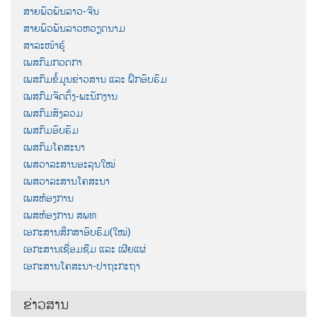
ສາຍພົວພັນລາວ-ຈີນ
ສາຍພົວພັນລາວຫວຽດນາມ
ສາລະໜ້າຮູ້
ເພສກົມກວດກາ
ເພສກົມຂໍ້ມູນຂ່າວສານ ແລະ ຝຶກອົບຮົມ
ເພສກົມຈັດຕັ້ງ-ພະນັກງານ
ເພສກົມສັງລວມ
ເພສກົມອົບຮົມ
ເພສກົມໂຄສະນາ
ເພສວາລະສານອະລຸນໃໝ່
ເພສວາລະສານໂຄສະນາ
ເພສຫ້ອງການ
ເພສຫ້ອງການ ສພທ
ເອກະສານສຶກສາອົບຮົມ(ໃໝ່)
ເອກະສານເຊື່ອມຊືມ ແລະ ເຜີຍແຜ່
ເອກະສານໂຄສະນາ-ປາຖະກະຖາ
ຂ່າວສານ