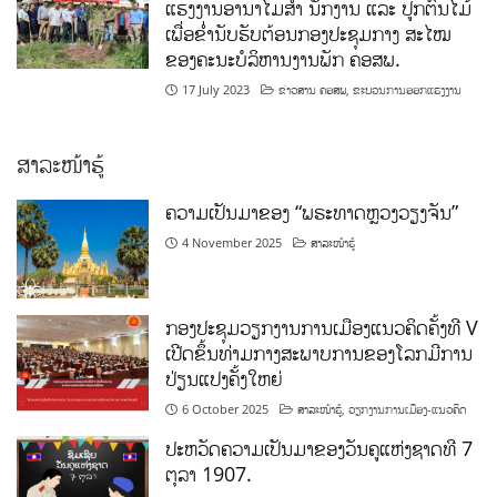
ແຮງງານອານາໄມສໍາ ນັກງານ ແລະ ປູກຕົ້ນໄມ້
ເພື່ອຂໍ່ານັບຮັບຕ້ອນກອງປະຊຸມກາງ ສະໄໝ
ຂອງຄະນະບໍລິຫານງານພັກ ຄອສພ.
17 July 2023
ຂ່າວສານ ຄອສພ
,
ຂະບວນການອອກແຮງງານ
ສາລະໜ້າຮູ້
ຄວາມເປັນມາຂອງ “ພຣະທາດຫຼວງວຽງຈັນ”
4 November 2025
ສາລະໜ້າຮູ້
ກອງປະຊຸມວຽກງານການເມືອງແນວຄິດຄັ້ງທີ V
ເປີດຂຶ້ນທ່າມກາງສະພາບການຂອງໂລກມີການ
ປ່ຽນແປງຄັ້ງໃຫຍ່
6 October 2025
ສາລະໜ້າຮູ້
,
ວຽກງານການເມືອງ-ແນວຄິດ
ປະຫວັດຄວາມເປັນມາຂອງວັນຄູແຫ່ງຊາດທີ 7
ຕຸລາ 1907.