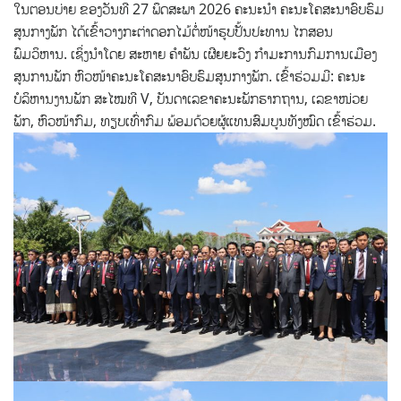
ໃນຕອນບ່າຍ ຂອງວັນທີ 27 ພຶດສະພາ 2026 ຄະນະນໍາ ຄະນະໂຄສະນາອົບຮົມ
ສູນກາງພັກ ໄດ້ເຂົ້າວາງກະຕ່າດອກໄມ້ຕໍ່ໜ້າຮູບປັ້ນປະທານ ໄກສອນ
ພົມວິຫານ. ເຊິ່ງນໍາໂດຍ ສະຫາຍ ຄໍາພັນ ເຜີຍຍະວົງ ກໍາມະການກົມການເມືອງ
ສູນການພັກ ຫົວໜ້າຄະນະໂຄສະນາອົບຮົມສູນກາງພັກ. ເຂົ້າຮ່ວມມີ: ຄະນະ
ບໍລິຫານງານພັກ ສະໄໝທີ V, ບັນດາເລຂາຄະນະພັກຮາກຖານ, ເລຂາໜ່ວຍ
ພັກ, ຫົວໜ້າກົມ, ທຽບເທົ່າກົມ ພ້ອມດ້ວຍຜູ້ແທນສົມບູນທັງໝົດ ເຂົ້າຮ່ວມ.