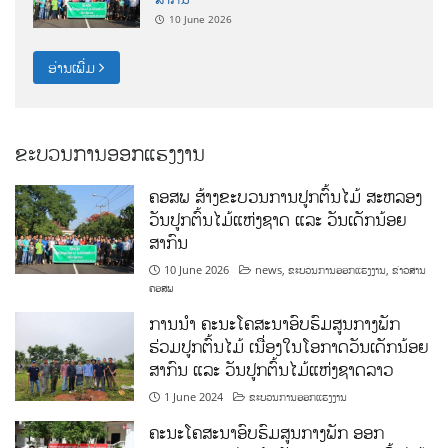
10 June 2026
ອ່ານເພີ່ມ
ຂະບວນການອອກແຮງງານ
ຄອສພ ສ້າງຂະບວນການປູກຕົ້ນໄມ້ ສະຫລອງ
ວັນປູກຕົ້ນໄມ້ແຫ່ງຊາດ ແລະ ວັນເດັກນ້ອຍ
ສາກົນ
10 June 2026
news
,
ຂະບວນການອອກແຮງງານ
,
ຂ່າວສານ
ຄອສພ
ການນໍາ ຄະນະໂຄສະນາອົບຮົມສູນກາງພັກ
ຮ່ວມປູກຕົ້ນໄມ້ ເນື່ອງໃນໂອກາດວັນເດັກນ້ອຍ
ສາກົນ ແລະ ວັນປູກຕົ້ນໄມ້ແຫ່ງຊາດລາວ
1 June 2024
ຂະບວນການອອກແຮງງານ
ຄະນະໂຄສະນາອົບຮົມສູນກາງພັກ ອອກ