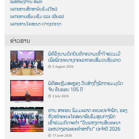
ເພສຫ້ອງການ ສພທ
ເອກະສານສຶກສາອົບຮົມ(ໃໝ່)
ເອກະສານເຊື່ອມຊືມ ແລະ ເຜີຍແຜ່
ເອກະສານໂຄສະນາ-ປາຖະກະຖາ
ຂ່າວສານ
ພິທີລົງນາມບົດບັນທຶກຄວາມເຂົ້າໃຈຮ່ວມມື
ເພື່ອພັດທະນາບຸກຄະລາກອນສື່ມວນຊົນລາວ
5 August 2026
ພິທີສະເຫຼີມສະຫຼອງ ວັນສ້າງຕັ້ງພັກກອມມູນິດ
ຈີນ ຄົບຮອບ 105 ປີ
3 July 2026
ທ່ານ ສາຄອນ ພົມມະລາດ ຄະນະປະຈໍາພັກ, ຮອງ
ຫົວໜ້າຄະນະໂຄສະນາອົບຮົມສູນກາງພັກ
ເຂົ້າຮ່ວມກິດຈະກຳ “ວັນແຫ່ງການສົນທະນາ
ລະຫວ່າງອາລະຍະທຳສາກົນ” ປະຈຳປີ 2026
17 June 2026