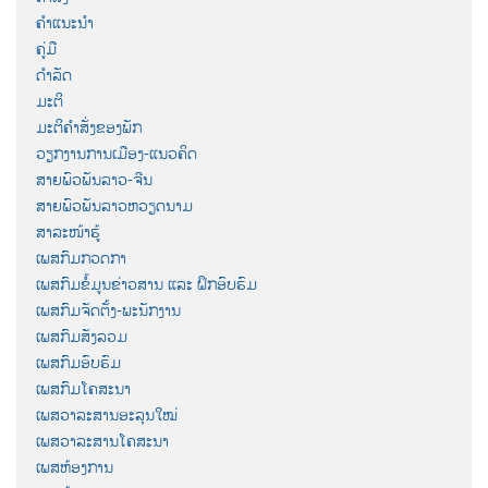
ຄຳແນະນຳ
ຄູ່ມື
ດຳລັດ
ມະຕິ
ມະຕິຄຳສັ່ງຂອງພັກ
ວຽກງານການເມືອງ-ແນວຄິດ
ສາຍພົວພັນລາວ-ຈີນ
ສາຍພົວພັນລາວຫວຽດນາມ
ສາລະໜ້າຮູ້
ເພສກົມກວດກາ
ເພສກົມຂໍ້ມູນຂ່າວສານ ແລະ ຝຶກອົບຮົມ
ເພສກົມຈັດຕັ້ງ-ພະນັກງານ
ເພສກົມສັງລວມ
ເພສກົມອົບຮົມ
ເພສກົມໂຄສະນາ
ເພສວາລະສານອະລຸນໃໝ່
ເພສວາລະສານໂຄສະນາ
ເພສຫ້ອງການ