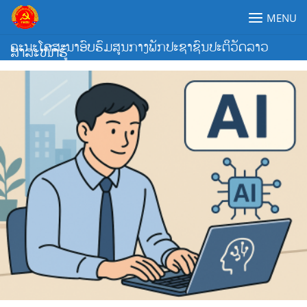
Skip
MENU
to
content
ຄະນະໂຄສະນາອົບຮົມສູນກາງພັກປະຊາຊົນປະຕິວັດລາວ
ສາລະໜ້າຮູ້