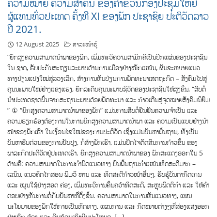
ຄວາມໝາຍ ຄວາມສໍາຄັນ ຂອງຄໍາຂວັນກອງປະຊຸມໃຫຍ່
ຜູ້ແທນທົ່ວປະເທດ ຄັ້ງທີ XI ຂອງພັກ ປະຊາຊົຍ ປະຕິວັດລາວ
ປີ 2021.
12 August 2025
ສາລະໜ້າຮູ້
“ຍົກສູງຄວາມສາມາດນໍາພາຂອງພັກ, ເພີ່ມທະວີຄວາມສາມັກຄີເປັນປຶກແຜ່ນຂອງປະຊາຊົນ
ໃນ ຊາດ, ຮັບປະກັນສະຖຽນລະພາບດ້ານການເມືອງຢ່າງໜັກແໜ້ນ, ຜັນຂະຫຍາຍແນວ
ທາງປ່ຽນແປງໃໝ່ສູ່ລວງເລິກ, ສ້າງການຫັນປ່ຽນການພັດທະນາເສດຖະກິດ – ສັງຄົມໄປສູ່
ຄຸນນະພາບໃໝ່ຢ່າງແຂງແຮງ, ຍົກລະດັບຄຸນນະພາບຊີວິດຂອງປະຊາຊົນໃຫ້ສູງຂຶ້ນ, “ສືບຕໍ່
ນໍາປະເທດຊາດພົ້ນຈາກສະຖານະພາບດ້ອຍພັດທະນາ ແລະ ກ້າວເດີນສູ່ຈຸດໝາຍສັງຄົມນິຍົມ
” ① “ຍົກສູງຄວາມສາມາດນໍາພາຂອງພັກ” ແມ່ນການສືບຕໍ່ຢືນຢັນຄວາມຈໍາເປັນ ແລະ
ຄວາມຮຽກຮ້ອງຕ້ອງການໃນການຍົກສູງຄວາມສາມາດນໍາພາ ແລະ ຄວາມເປັນແບບຢ່າງນໍາ
ໜ້າຂອງພັກເຮົາ ໃນເງື່ອນໄຂໃໝ່ຂອງການປະຕິວັດ ເຊິ່ງແມ່ນບັນຫາພື້ນຖານ, ທັງເປັນ
ບັນຫາຮີບດ່ວນຂອງການປັບປຸງ, ກໍ່ສ້າງພັກເຮົາ, ແມ່ນປັດໄຈຕັດສິນການກ້າວຂຶ້ນ ຂອງ
ພາລະກິດປະຕິວັດຢູ່ປະເທດເຮົາ. ຍົກສູງຄວາມສາມາດນໍາພາຂອງ ພັກສະແດງອອກໃນ 5
ດ້ານຄື: ຄວາມສາມາດໃນການກຳນົດແນວທາງ ບົນພື້ນຖານກຳແໜ້ນທິດສະດີມາກ –
ເລນິນ, ແນວຄິດໄກສອນ ພົມວິ ຫານ ແລະ ທິດສະດີກ້າວໜ້າອື່ນໆ, ຮັບຮູ້ບັນດາກົດເກນ
ແລະ ໝູນໃຊ້ຢ່າງສອດ ຄ່ອງ, ເພີ່ມທະວີການຄົ້ນຄວ້າທິດສະດີ, ສະຫຼຸບພຶດຕິກຳ ແລະ ໃຫ້ຄໍາ
ຕອບຢ່າງທັນການຕໍ່ກັບບັນຫາທີ່ຕັ້ງຂຶ້ນ. ຄວາມສາມາດໃນການຫັນແນວທາງ, ແຜນ
ນະໂຍບາຍຂອງພັກໃຫ້ກາຍເປັນທິດທາງ, ແຜນການ ແລະ ກົດໝາຍຕ່າງໆທີ່ສ່ອງແສງອອກ
ຢ່າງຖືກ ຕ້ອງ ແລະ ຄົບຖ້ວນເຖິງຜົນປະໂຫຍດ, […]