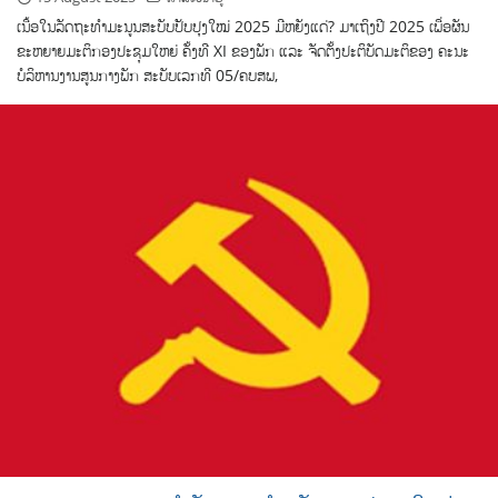
ເນື້ອໃນລັດຖະທຳມະນູນສະບັບປັບປຸງໃໝ່ 2025 ມີຫຍັງແດ່? ມາເຖິງປີ 2025 ເພື່ອຜັນ
ຂະຫຍາຍມະຕິກອງປະຊຸມໃຫຍ່ ຄັ້ງທີ XI ຂອງພັກ ແລະ ຈັດຕັ້ງປະຕິບັດມະຕິຂອງ ຄະນະ
ບໍລິຫານງານສູນກາງພັກ ສະບັບເລກທີ 05/ຄບສພ,