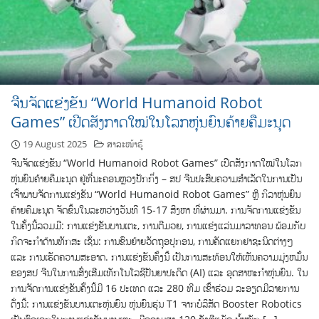
ຈີນຈັດແຂ່ງຂັນ “World Humanoid Robot
Games” ເປີດສັງກາດໃໝ່ໃນໂລກຫຸ່ນຍົນຄ້າຍຄືມະນຸດ
19 August 2025
ສາລະໜ້າຮູ້
ຈີນຈັດແຂ່ງຂັນ “World Humanoid Robot Games” ເປີດສັງກາດໃໝ່ໃນໂລກ
ຫຸ່ນຍົນຄ້າຍຄືມະນຸດ ຢູ່ທີ່ນະຄອນຫຼວງປັກກິ່ງ – ສປ ຈີນປະສົບຄວາມສຳເລັດໃນການເປັນ
ເຈົ້າພາບຈັດການແຂ່ງຂັນ “World Humanoid Robot Games” ຫຼື ກິລາຫຸ່ນຍົນ
ຄ້າຍຄືມະນຸດ ຈັດຂຶ້ນໃນລະຫວ່າງວັນທີ 15-17 ສິງຫາ ທີ່ຜ່ານມາ. ການຈັດການແຂ່ງຂັນ
ໃນຄັ້ງນີ້ລວມມີ: ການແຂ່ງຂັນບານເຕະ, ການຕີມວຍ, ການແຂ່ງແລ່ນມາລາທອນ ພ້ອມກັບ
ກິດຈະກຳດ້ານທັກສະ ເຊັ່ນ: ການຂົນຍ້າຍວັດຖຸອປຸກອນ, ການຄັດແຍກຢາຊະນິດຕ່າງໆ
ແລະ ການເຮັດຄວາມສະອາດ. ການແຂ່ງຂັນຄັ້ງນີ້ ເປັນການສະທ້ອນໃຫ້ເຫັນຄວາມມຸ່ງຫມັ້ນ
ຂອງສປ ຈີນໃນການສົ່ງເສີມເທັກໂນໂລຊີປັນຍາປະດິດ (AI) ແລະ ອຸດສາຫະກຳຫຸ່ນຍົນ. ໃນ
ການຈັດການແຂ່ງຂັນຄັ້ງນີ້ມີ 16 ປະເທດ ແລະ 280 ທີມ ເຂົ້າຮ່ວມ ລະອຽດມີລາຍການ
ດັ່ງນີ້: ການແຂ່ງຂັນບານເຕະຫຸ່ນຍົນ ຫຸ່ນຍົນຮຸ່ນ T1 ຈາກບໍລິສັດ Booster Robotics