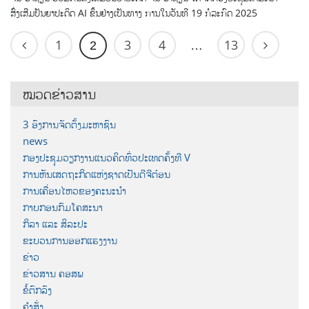
ສົ່ງເສີມປັນຍາປະດິດ AI ຂຶ້ນຢ່າງເປັນທາງ ການໃນວັນທີ 19 ກໍລະກົດ 2025
1
3
4
13
2
…
ໝວດຂ່າວສານ
3 ອົງການຈັດຕັ້ງມະຫາຊົນ
news
ກອງປະຊຸມວຽກງານແນວຄິດທົ່ວປະເທດຄັ້ງທີ V
ການຫັນເສດຖະກິດແຫ່ງຊາດເປັນດີຈີຕ໋ອນ
ການເຄື່ອນໄຫວຂອງຄະນະນຳ
ກາບກອນກົມໂຄສະນາ
ກິລາ ແລະ ສິລະປະ
ຂະບວນການອອກແຮງງານ
ຂ່າວ
ຂ່າວສານ ຄອສພ
ຂໍ້ຕົກລົງ
ຄຳສັ່ງ