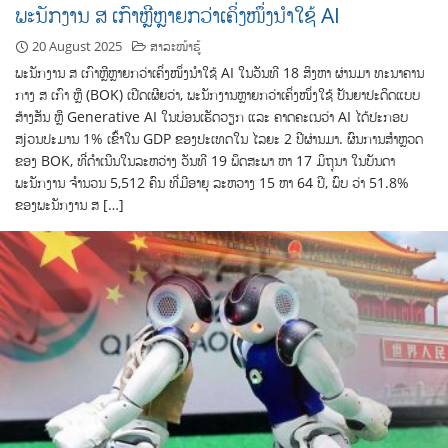
ພະນັກງານ ສ ເກົາຫຼີຫຼາຍກວ່າເຄິ່ງໜຶ່ງນຳໃຊ້ AI
20 August 2025
ສາລະໜ້າຮູ້
ພະນັກງານ ສ ເກົາຫຼີຫຼາຍກວ່າເຄິ່ງໜຶ່ງນຳໃຊ້ AI ໃນວັນທີ 18 ສິງຫາ ຜ່ານມາ ທະນາຄານ
ກາງ ສ ເກົາ ຫຼື (BOK) ເປີດເຜີຍວ່າ, ພະນັກງານຫຼາຍກວ່າເຄິ່ງໜຶ່ງໃຊ້ ປັນຍາປະດິດແບບ
ສ້າງສັນ ຫຼື Generative AI ໃນບ່ອນເຮັດວຽກ ແລະ ຄາດຄະເນວ່າ AI ໄດ້ປະກອບ
ສjວນປະມານ 1% ເຂົ້າໃນ GDP ຂອງປະເທດໃນ ໄລຍະ 2 ປີຜ່ານມາ. ຜົນການສໍາຫຼວດ
ຂອງ BOK, ທີ່ດໍາເນີນໃນລະຫວ່າງ ວັນທີ 19 ພຶດສະພາ ຫາ 17 ມິຖຸນາ ໃນບັນດາ
ພະນັກງານ ຈຳນວນ 5,512 ຄົນ ທີ່ມີອາຍຸ ລະຫວາງ 15 ຫາ 64 ປີ, ພົບ ວ່າ 51.8%
ຂອງພະນັກງານ ສ […]