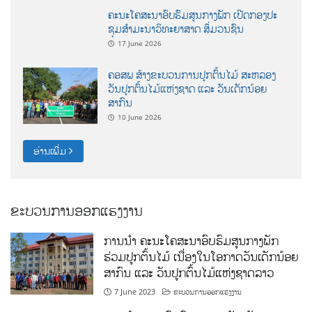
ຄະນະໂຄສະນາອົບຮົມສູນກາງພັກ ເປີດກອງປະ
ຊຸມສຳມະນາວິທະຍາສາດ ສຶ່ມວນຊົນ
17 June 2026
ຄອສພ ສ້າງຂະບວນການປູກຕົ້ນໄມ້ ສະຫລອງ
ວັນປູກຕົ້ນໄມ້ແຫ່ງຊາດ ແລະ ວັນເດັກນ້ອຍ
ສາກົນ
10 June 2026
ອ່ານເພີ່ມ
ຂະບວນການອອກແຮງງານ
ການນໍາ ຄະນະໂຄສະນາອົບຮົມສູນກາງພັກ
ຮ່ວມປູກຕົ້ນໄມ້ ເນື່ອງໃນໂອກາດວັນເດັກນ້ອຍ
ສາກົນ ແລະ ວັນປູກຕົ້ນໄມ້ແຫ່ງຊາດລາວ
7 June 2023
ຂະບວນການອອກແຮງງານ