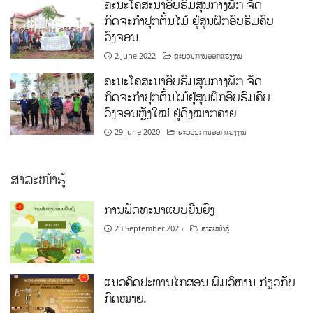
ຄະນະໂຄສະນາອົບຮົມສູນກາງພັກ ຈັດ
ກິດຈະກຳປູກຕົ້ນໄມ້ ຢູ່ສູນຝຶກອົບຮົມຄົບ
ວົງຈອນ
2 June 2022
ຂະບວນການອອກແຮງງານ
ຄະນະໂຄສະນາອົບຮົມສູນກາງພັກ ຈັດ
ກິດຈະກຳປູກຕົ້ນໄມ້ຢູ່ສູນຝຶກອົບຮົມຄົບ
ວົງຈອນຫຼັງໃໝ່ ຢູ່ດົງໝາກຄາຍ
29 June 2020
ຂະບວນການອອກແຮງງານ
ສາລະໜ້າຮູ້
ການພັດທະນາແບບຍືນຍົງ
23 September 2025
ສາລະໜ້າຮູ້
ແນວຄິດປະທານໄກສອນ ພົມວິຫານ ກ່ຽວກັບ
ກົດໝາຍ.