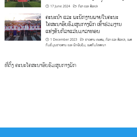
17 June 2024
ກິລາ ແລະ ສິລະປະ
ຄະນະນຳ ແລະ ພະນັກງານພາຍໃນຄະນະ
ໂຄສະນາອົບຮົມສູນກາງພັກ ເຂົ້າຮ່ວມງານ
ແຂ່ງຂັນກິລາແລ່ນມາລາທອນ
1 December 2023
ຂ່າວສານ ຄອສພ
,
ກິລາ ແລະ ສິລະປະ
,
ເພສ
ກົມຂໍ້ມູນຂ່າວສານ ແລະ ຝຶກອົບຮົມ
,
ເພສກົມໂຄສະນາ
ທີ່ຕັ້ງ ຄະນະໂຄສະນາອົບຮົມສູນກາງພັກ