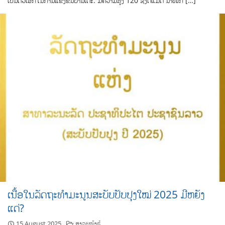
ເປັນຕົວເອກໃນການແຂ່ງຂັນບານເຕະ. ມີຄວາມສູງ 120 ຊັງຕີແມັດ ນ້ຳໜັກ […]
ເນື້ອໃນລັດຖະທຳມະນູນສະບັບປັບປຸງໃໝ່ 2025 ມີຫຍັງ
ແດ່?
15 August 2025
ສາລະໜ້າຮູ້