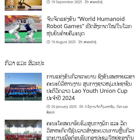
19 September 2025
ສາລະໜ້າຮູ້
ຈີນຈັດແຂ່ງຂັນ “World Humanoid
Robot Games” ເປີດສັງກາດໃໝ່ໃນໂລກ
ຫຸ່ນຍົນຄ້າຍຄືມະນຸດ
19 August 2025
ສາລະໜ້າຮູ້
ກິລາ ແລະ ສິລະປະ
ການແຂ່ງຂັນກິລາເຕະບານ ຊິງຂັນສະຫາຍເລຂາ
ຄະນະບໍລິຫານງານ ສູນກາງຊາວໜຸ່ມປະຊາຊົນ
ປະຕິວັດລາວ Lao Youth Union Cup
ປະຈຳປີ 2024
20 January 2025
3 ອົງການຈັດຕັ້ງມະຫາຊົນ
,
ກິລາ ແລະ
ສິລະປະ
ຄະນະໂຄສະນາອົບຮົມສູນກາງພັກ ແລະ ລັດ
ວິສາຫະກິດຖືຮຸ້ນລາວສ້າງຂະບວນການຫຼີ້ນກິລາ
ເຕະບານເພື່ອຕ້ອນຮັບກອງປະຊຸມໃຫຍ່ຂອງຕົນ