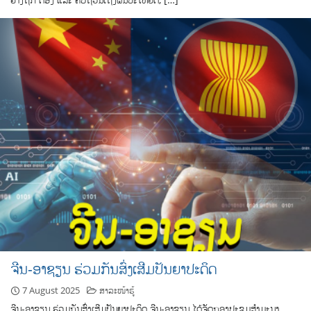
ຈີນ-ອາຊຽນ ຮ່ວມກັນສົ່ງເສີມປັນຍາປະດິດ
7 August 2025
ສາລະໜ້າຮູ້
ຈີນ-ອາຊຽນ ຮ່ວມກັນສົ່ງເສີມປັນຍາປະດິດ ຈີນ-ອາຊຽນ ໄດ້ຈັດກອງປະຊຸມສຳມະນາ