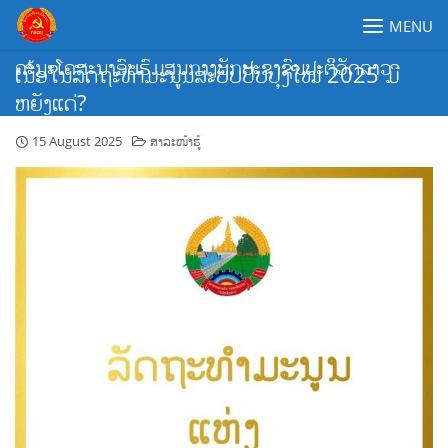
Skip
MENU
to
content
ຄະນະໂຄສະນາອົບຮົມສູນກາງພັກປະຊາຊົນປະຕິວັດລາວ
ເນື້ອໃນລັດຖະທຳມະນູນສະບັບປັບປຸງໃໝ່ 2025 ມີ
ຫຍັງແດ່?
15 August 2025
ສາລະໜ້າຮູ້