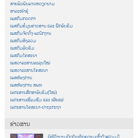
ສາຍພົວພັນລາວຫວຽດນາມ
ສາລະໜ້າຮູ້
ເພສກົມກວດກາ
ເພສກົມຂໍ້ມູນຂ່າວສານ ແລະ ຝຶກອົບຮົມ
ເພສກົມຈັດຕັ້ງ-ພະນັກງານ
ເພສກົມສັງລວມ
ເພສກົມອົບຮົມ
ເພສກົມໂຄສະນາ
ເພສວາລະສານອະລຸນໃໝ່
ເພສວາລະສານໂຄສະນາ
ເພສຫ້ອງການ
ເພສຫ້ອງການ ສພທ
ເອກະສານສຶກສາອົບຮົມ(ໃໝ່)
ເອກະສານເຊື່ອມຊືມ ແລະ ເຜີຍແຜ່
ເອກະສານໂຄສະນາ-ປາຖະກະຖາ
ຂ່າວສານ
ພິທີລົງນາມບົດບັນທຶກຄວາມເຂົ້າໃຈຮ່ວມມື