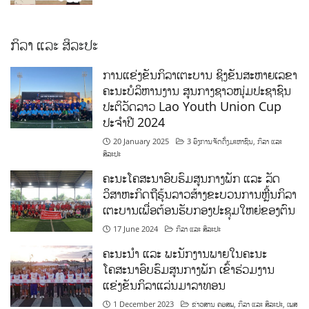
ກິລາ ແລະ ສິລະປະ
ການແຂ່ງຂັນກິລາເຕະບານ ຊິງຂັນສະຫາຍເລຂາ
ຄະນະບໍລິຫານງານ ສູນກາງຊາວໜຸ່ມປະຊາຊົນ
ປະຕິວັດລາວ Lao Youth Union Cup
ປະຈຳປີ 2024
20 January 2025
3 ອົງການຈັດຕັ້ງມະຫາຊົນ
,
ກິລາ ແລະ
ສິລະປະ
ຄະນະໂຄສະນາອົບຮົມສູນກາງພັກ ແລະ ລັດ
ວິສາຫະກິດຖືຮຸ້ນລາວສ້າງຂະບວນການຫຼີ້ນກິລາ
ເຕະບານເພື່ອຕ້ອນຮັບກອງປະຊຸມໃຫຍ່ຂອງຕົນ
17 June 2024
ກິລາ ແລະ ສິລະປະ
ຄະນະນຳ ແລະ ພະນັກງານພາຍໃນຄະນະ
ໂຄສະນາອົບຮົມສູນກາງພັກ ເຂົ້າຮ່ວມງານ
ແຂ່ງຂັນກິລາແລ່ນມາລາທອນ
1 December 2023
ຂ່າວສານ ຄອສພ
,
ກິລາ ແລະ ສິລະປະ
,
ເພສ