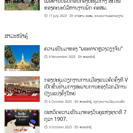
ເພື່ອຂໍ່ານັບຮັບຕ້ອນກອງປະຊຸມກາງ ສະໄໝ
ຂອງຄະນະບໍລິຫານງານພັກ ຄອສພ.
17 July 2023
ຂ່າວສານ ຄອສພ
,
ຂະບວນການອອກແຮງງານ
ສາລະໜ້າຮູ້
ຄວາມເປັນມາຂອງ “ພຣະທາດຫຼວງວຽງຈັນ”
4 November 2025
ສາລະໜ້າຮູ້
ກອງປະຊຸມວຽກງານການເມືອງແນວຄິດຄັ້ງທີ V
ເປີດຂຶ້ນທ່າມກາງສະພາບການຂອງໂລກມີການ
ປ່ຽນແປງຄັ້ງໃຫຍ່
6 October 2025
ສາລະໜ້າຮູ້
,
ວຽກງານການເມືອງ-ແນວຄິດ
ປະຫວັດຄວາມເປັນມາຂອງວັນຄູແຫ່ງຊາດທີ 7
ຕຸລາ 1907.
3 October 2025
ສາລະໜ້າຮູ້