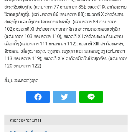
ປະຊາຊົນທ້ອງຖິ່ນ (ແຕ່ມາດຕາ 77 ຫາມາດຕາ 85); ໝວດທີ IX ວ່າດ້ວຍການ
ປົກຄອງທ້ອງຖິ່ນ (ແຕ່ ມາດຕາ 86 ຫາມາດຕາ 88); ໝວດທີ X ວ່າດວ້ຍສານ
ປະຊາຊົນ ແລະ ອົງການໄອຍະການປະຊາຊົນ (ແຕ່ມາດຕາ 89 ຫາມາດຕາ
102); ໝວດທີ XI ວ່າດ້ວຍການກວດກາລັດ ແລະ ການກວດສອບແຫ່ງລັດ
(ແຕ່ມາດຕາ 103 ຫາມາດຕາ 110), ໝວດທີ XII ວ່າດ້ວຍຄະນະກຳມະການ
ເລືອກຕັ້ງ (ແຕ່ມາດຕາ 111 ຫາມາດຕາ 112); ໝວດທີ XIII ວ່າ ດ້ວຍພາສາ,
ອັກສອນ, ເຄື່ອງໝາຍຊາດ, ທຸງຊາດ, ເພງຊາດ ແລະ ນະຄອນຫຼວງ (ແຕ່ມາດຕາ
113 ຫາມາດຕາ 119); ໝວດທີ XIV ວ່າດ້ວຍບົດບັນຍັດສຸດທ້າຍ (ແຕ່ມາດຕາ
120 ຫາມາດຕາ 122)
ຂໍ້ມູນ:ສະພາແຫ່ງຊາດ
ໝວດຂ່າວສານ