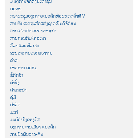
3 ອົງການຈັດຕັ້ງມະຫາຊົນ
news
ກອງປະຊຸມວຽກງານແນວຄິດທົ່ວປະເທດຄັ້ງທີ V
ການຫັນເສດຖະກິດແຫ່ງຊາດເປັນດີຈີຕ໋ອນ
ການເຄື່ອນໄຫວຂອງຄະນະນຳ
ກາບກອນກົມໂຄສະນາ
ກິລາ ແລະ ສິລະປະ
ຂະບວນການອອກແຮງງານ
ຂ່າວ
ຂ່າວສານ ຄອສພ
ຂໍ້ຕົກລົງ
ຄຳສັ່ງ
ຄຳແນະນຳ
ຄູ່ມື
ດຳລັດ
ມະຕິ
ມະຕິຄຳສັ່ງຂອງພັກ
ວຽກງານການເມືອງ-ແນວຄິດ
ສາຍພົວພັນລາວ-ຈີນ