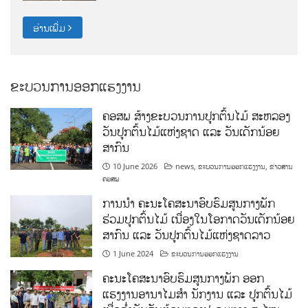
ອ່ານເພີ່ມ
ຂະບວນການອອກແຮງງານ
ຄອສພ ສ້າງຂະບວນການປູກຕົ້ນໄມ້ ສະຫລອງ
ວັນປູກຕົ້ນໄມ້ແຫ່ງຊາດ ແລະ ວັນເດັກນ້ອຍ
ສາກົນ
10 June 2026
news
,
ຂະບວນການອອກແຮງງານ
,
ຂ່າວສານ
ຄອສພ
ການນໍາ ຄະນະໂຄສະນາອົບຮົມສູນກາງພັກ
ຮ່ວມປູກຕົ້ນໄມ້ ເນື່ອງໃນໂອກາດວັນເດັກນ້ອຍ
ສາກົນ ແລະ ວັນປູກຕົ້ນໄມ້ແຫ່ງຊາດລາວ
1 June 2024
ຂະບວນການອອກແຮງງານ
ຄະນະໂຄສະນາອົບຮົມສູນກາງພັກ ອອກ
ແຮງງານອານາໄມສໍາ ນັກງານ ແລະ ປູກຕົ້ນໄມ້