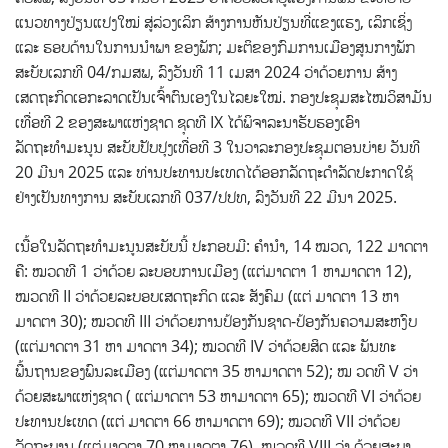
ແນວທາງປ່ຽນແປງໃໝ່ ສູ່ລ່ວງເລິກ ສ້າງການຫັນປ່ຽນທີ່ແຂງແຮງ, ເລິກເຊິ່ງ
ແລະ ຮອບດ້ານໃນການນໍາພາ ຂອງພັກ; ມະຕິຂອງກົມການເມືອງສູນກາງພັກ
ສະບັບເລກທີ 04/ກມສພ, ລົງວັນທີ 11 ເມສາ 2024 ວ່າດ້ວຍການ ສ້າງ
ເສດຖະກິດເອກະລາດເປັນເຈົ້າຕົນເອງໃນໄລຍະໃໝ່. ກອງປະຊຸມສະໄໝວິສາມັນ
ເທື່ອທີ 2 ຂອງສະພາແຫ່ງຊາດ ຊຸດທີ IX ໄດ້ພິຈາລະນາຮັບຮອງເອົາ
ລັດຖະທຳມະນູນ ສະບັບປັບປຸງເທື່ອທີ 3 ໃນວາລະກອງປະຊຸມຕອນບ່າຍ ວັນທີ
20 ມີນາ 2025 ແລະ ທ່ານປະທານປະເທດໄດ້ອອກລັດຖະດຳລັດປະກາດໃຊ້
ຢ່າງເປັນທາງການ ສະບັບເລກທີ 037/ປປທ, ລົງວັນທີ 22 ມີນາ 2025.
ເນື້ອໃນລັດຖະທຳມະນູນສະບັບນີ້ ປະກອບມີ: ຄໍານໍາ, 14 ໝວດ, 122 ມາດຕາ
ຄື: ໝວດທີ 1 ວ່າດ້ວຍ ລະບອບການເມືອງ (ແຕ່ມາດຕາ 1 ຫາມາດຕາ 12),
ໝວດທີ II ວ່າດ້ວຍລະບອບເສດຖະກິດ ແລະ ສັງຄົມ (ແຕ່ ມາດຕາ 13 ຫາ
ມາດຕາ 30); ໝວດທີ III ວ່າດ້ວຍການປ້ອງກັນຊາດ-ປ້ອງກັນຄວາມສະຫງົບ
(ແຕ່ມາດຕາ 31 ຫາ ມາດຕາ 34); ໝວດທີ IV ວ່າດ້ວຍສິດ ແລະ ພັນທະ
ພື້ນຖານຂອງພົນລະເມືອງ (ແຕ່ມາດຕາ 35 ຫາມາດຕາ 52); ໝ ວດທີ V ວ່າ
ດ້ວຍສະພາແຫ່ງຊາດ ( ແຕ່ມາດຕາ 53 ຫາມາດຕາ 65); ໝວດທີ VI ວ່າດ້ວຍ
ປະທານປະເທດ (ແຕ່ ມາດຕາ 66 ຫາມາດຕາ 69); ໝວດທີ VII ວ່າດ້ວຍ
ລັດຖະບານ (ແຕ່ມາດຕາ 70 ຫາມາດຕາ 76), ໝວດທີ VIII ວ່າ ດ້ວຍສະພາ