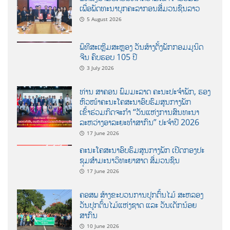
ເພື່ອພັດທະນາບຸກຄະລາກອນສື່ມວນຊົນລາວ
5 August 2026
ພິທີສະເຫຼີມສະຫຼອງ ວັນສ້າງຕັ້ງພັກກອມມູນິດ
ຈີນ ຄົບຮອບ 105 ປີ
3 July 2026
ທ່ານ ສາຄອນ ພົມມະລາດ ຄະນະປະຈໍາພັກ, ຮອງ
ຫົວໜ້າຄະນະໂຄສະນາອົບຮົມສູນກາງພັກ
ເຂົ້າຮ່ວມກິດຈະກຳ “ວັນແຫ່ງການສົນທະນາ
ລະຫວ່າງອາລະຍະທຳສາກົນ” ປະຈຳປີ 2026
17 June 2026
ຄະນະໂຄສະນາອົບຮົມສູນກາງພັກ ເປີດກອງປະ
ຊຸມສຳມະນາວິທະຍາສາດ ສຶ່ມວນຊົນ
17 June 2026
ຄອສພ ສ້າງຂະບວນການປູກຕົ້ນໄມ້ ສະຫລອງ
ວັນປູກຕົ້ນໄມ້ແຫ່ງຊາດ ແລະ ວັນເດັກນ້ອຍ
ສາກົນ
10 June 2026