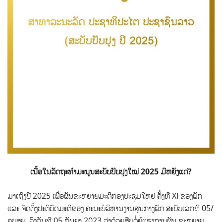
ເນື້ອໃນລັດຖະທຳມະນູນສະບັບປັບປຸງໃໝ່ 2025 ມີຫຍັງແດ່?
ມາເຖິງປີ 2025 ເພື່ອຜັນຂະຫຍາຍມະຕິກອງປະຊຸມໃຫຍ່ ຄັ້ງທີ XI ຂອງພັກ
ແລະ ຈັດຕັ້ງປະຕິບັດມະຕິຂອງ ຄະນະບໍລິຫານງານສູນກາງພັກ ສະບັບເລກທີ 05/
ຄບສພ,
ລົງວັນທີ 05 ກັນຍາ 2023 ວ່າດ້ວຍສືບຕໍ່ຍູ້ແຮງການຜັນ ຂະຫຍາຍ