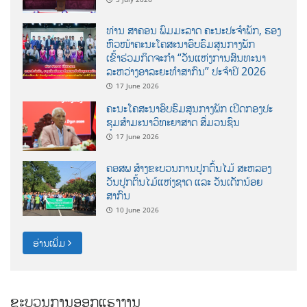
ທ່ານ ສາຄອນ ພົມມະລາດ ຄະນະປະຈໍາພັກ, ຮອງ
ຫົວໜ້າຄະນະໂຄສະນາອົບຮົມສູນກາງພັກ
ເຂົ້າຮ່ວມກິດຈະກຳ “ວັນແຫ່ງການສົນທະນາ
ລະຫວ່າງອາລະຍະທຳສາກົນ” ປະຈຳປີ 2026
17 June 2026
ຄະນະໂຄສະນາອົບຮົມສູນກາງພັກ ເປີດກອງປະ
ຊຸມສຳມະນາວິທະຍາສາດ ສຶ່ມວນຊົນ
17 June 2026
ຄອສພ ສ້າງຂະບວນການປູກຕົ້ນໄມ້ ສະຫລອງ
ວັນປູກຕົ້ນໄມ້ແຫ່ງຊາດ ແລະ ວັນເດັກນ້ອຍ
ສາກົນ
10 June 2026
ອ່ານເພີ່ມ
ຂະບວນການອອກແຮງງານ