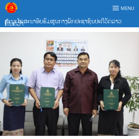
Skip
MENU
to
content
ຄະນະໂຄສະນາອົບຮົມສູນກາງພັກປະຊາຊົນປະຕິວັດລາວ
ຄົ້ນຄວ້າ