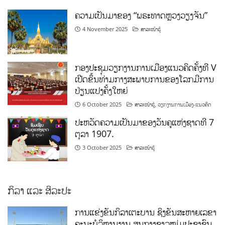
ຄວາມເປັນມາຂອງ “ພຣະທາດຫຼວງວຽງຈັນ”
4 November 2025
ສາລະໜ້າຮູ້
ກອງປະຊຸມວຽກງານການເມືອງແນວຄິດຄັ້ງທີ V
ເປີດຂຶ້ນທ່າມກາງສະພາບການຂອງໂລກມີການ
ປ່ຽນແປງຄັ້ງໃຫຍ່
6 October 2025
ສາລະໜ້າຮູ້
,
ວຽກງານການເມືອງ-ແນວຄິດ
ປະຫວັດຄວາມເປັນມາຂອງວັນຄູແຫ່ງຊາດທີ 7
ຕຸລາ 1907.
3 October 2025
ສາລະໜ້າຮູ້
ກິລາ ແລະ ສິລະປະ
ການແຂ່ງຂັນກິລາເຕະບານ ຊິງຂັນສະຫາຍເລຂາ
ຄະນະບໍລິຫານງານ ສູນກາງຊາວໜຸ່ມປະຊາຊົນ