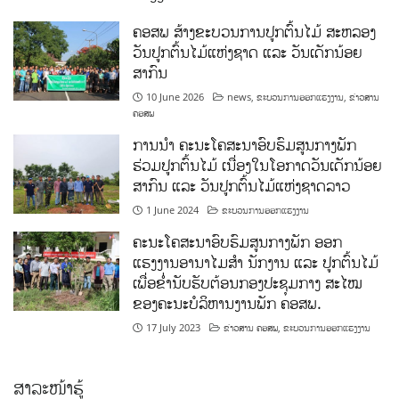
ຄອສພ ສ້າງຂະບວນການປູກຕົ້ນໄມ້ ສະຫລອງ
ວັນປູກຕົ້ນໄມ້ແຫ່ງຊາດ ແລະ ວັນເດັກນ້ອຍ
ສາກົນ
10 June 2026
news
,
ຂະບວນການອອກແຮງງານ
,
ຂ່າວສານ
ຄອສພ
ການນໍາ ຄະນະໂຄສະນາອົບຮົມສູນກາງພັກ
ຮ່ວມປູກຕົ້ນໄມ້ ເນື່ອງໃນໂອກາດວັນເດັກນ້ອຍ
ສາກົນ ແລະ ວັນປູກຕົ້ນໄມ້ແຫ່ງຊາດລາວ
1 June 2024
ຂະບວນການອອກແຮງງານ
ຄະນະໂຄສະນາອົບຮົມສູນກາງພັກ ອອກ
ແຮງງານອານາໄມສໍາ ນັກງານ ແລະ ປູກຕົ້ນໄມ້
ເພື່ອຂໍ່ານັບຮັບຕ້ອນກອງປະຊຸມກາງ ສະໄໝ
ຂອງຄະນະບໍລິຫານງານພັກ ຄອສພ.
17 July 2023
ຂ່າວສານ ຄອສພ
,
ຂະບວນການອອກແຮງງານ
ສາລະໜ້າຮູ້