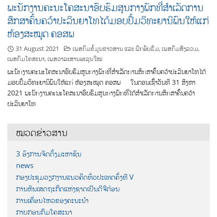
ພະນັກງານຄະນະໂຄສະນາອົບຮົມສູນກາງພັກທີ່ສຳເລັດການ
ສຶກສາຄົ້ນຄວ້າປະລິນຍາໂທໄດ້ມອບປຶ້ມວິທະຍານິພົນໃຫ້ແກ່
ຫ້ອງສະໝຸດ ຄອສພ
31 August 2021
ເພສກົມຂໍ້ມູນຂ່າວສານ ແລະ ຝຶກອົບຮົມ
,
ເພສກົມສັງລວມ
,
ເພສກົມໂຄສະນາ
,
ເພສວາລະສານອະລຸນໃໝ່
ພະນັກງານຄະນະໂຄສະນາອົບຮົມສູນກາງພັກທີ່ສຳເລັດການສຶກສາຄົ້ນຄວ້າປະລິນຍາໂທໄດ້
ມອບປຶ້ມວິທະຍານິພົນໃຫ້ແກ່ ຫ້ອງສະໝຸດ ຄອສພ ໃນຕອນເຊົ້າວັນທີ 31 ສິງຫາ
2021 ພະນັກງານຄະນະໂຄສະນາອົບຮົມສູນກາງພັກທີ່ໄດ້ສຳເລັດການສຶກສາຄົ້ນຄວ້າ
ປະລິນຍາໂທ
ໝວດຂ່າວສານ
3 ອົງການຈັດຕັ້ງມະຫາຊົນ
news
ກອງປະຊຸມວຽກງານແນວຄິດທົ່ວປະເທດຄັ້ງທີ V
ການຫັນເສດຖະກິດແຫ່ງຊາດເປັນດີຈີຕ໋ອນ
ການເຄື່ອນໄຫວຂອງຄະນະນຳ
ກາບກອນກົມໂຄສະນາ