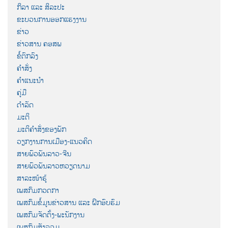
ກິລາ ແລະ ສິລະປະ
ຂະບວນການອອກແຮງງານ
ຂ່າວ
ຂ່າວສານ ຄອສພ
ຂໍ້ຕົກລົງ
ຄຳສັ່ງ
ຄຳແນະນຳ
ຄູ່ມື
ດຳລັດ
ມະຕິ
ມະຕິຄຳສັ່ງຂອງພັກ
ວຽກງານການເມືອງ-ແນວຄິດ
ສາຍພົວພັນລາວ-ຈີນ
ສາຍພົວພັນລາວຫວຽດນາມ
ສາລະໜ້າຮູ້
ເພສກົມກວດກາ
ເພສກົມຂໍ້ມູນຂ່າວສານ ແລະ ຝຶກອົບຮົມ
ເພສກົມຈັດຕັ້ງ-ພະນັກງານ
ເພສກົມສັງລວມ