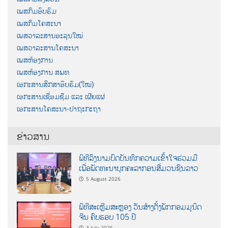
ເພສກົມອົບຮົມ
ເພສກົມໂຄສະນາ
ເພສວາລະສານອະລຸນໃໝ່
ເພສວາລະສານໂຄສະນາ
ເພສຫ້ອງການ
ເພສຫ້ອງການ ສພທ
ເອກະສານສຶກສາອົບຮົມ(ໃໝ່)
ເອກະສານເຊື່ອມຊືມ ແລະ ເຜີຍແຜ່
ເອກະສານໂຄສະນາ-ປາຖະກະຖາ
ຂ່າວສານ
ພິທີລົງນາມບົດບັນທຶກຄວາມເຂົ້າໃຈຮ່ວມມື
ເພື່ອພັດທະນາບຸກຄະລາກອນສື່ມວນຊົນລາວ
5 August 2026
ພິທີສະເຫຼີມສະຫຼອງ ວັນສ້າງຕັ້ງພັກກອມມູນິດ
ຈີນ ຄົບຮອບ 105 ປີ
3 July 2026