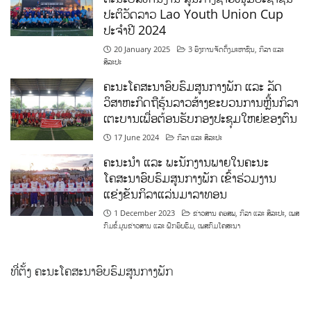
ປະຕິວັດລາວ Lao Youth Union Cup
ປະຈຳປີ 2024
20 January 2025
3 ອົງການຈັດຕັ້ງມະຫາຊົນ
,
ກິລາ ແລະ
ສິລະປະ
ຄະນະໂຄສະນາອົບຮົມສູນກາງພັກ ແລະ ລັດ
ວິສາຫະກິດຖືຮຸ້ນລາວສ້າງຂະບວນການຫຼີ້ນກິລາ
ເຕະບານເພື່ອຕ້ອນຮັບກອງປະຊຸມໃຫຍ່ຂອງຕົນ
17 June 2024
ກິລາ ແລະ ສິລະປະ
ຄະນະນຳ ແລະ ພະນັກງານພາຍໃນຄະນະ
ໂຄສະນາອົບຮົມສູນກາງພັກ ເຂົ້າຮ່ວມງານ
ແຂ່ງຂັນກິລາແລ່ນມາລາທອນ
1 December 2023
ຂ່າວສານ ຄອສພ
,
ກິລາ ແລະ ສິລະປະ
,
ເພສ
ກົມຂໍ້ມູນຂ່າວສານ ແລະ ຝຶກອົບຮົມ
,
ເພສກົມໂຄສະນາ
ທີ່ຕັ້ງ ຄະນະໂຄສະນາອົບຮົມສູນກາງພັກ