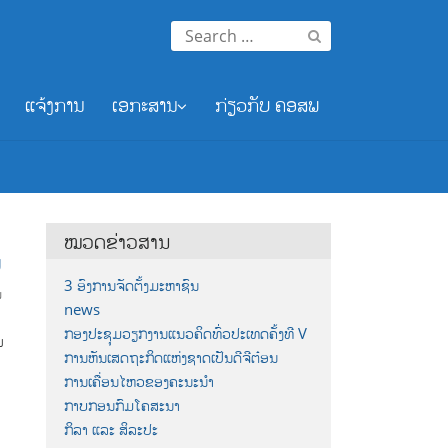
Search
for:
ແຈ້ງການ
ເອກະສານ
ກ່ຽວກັບ ຄອສພ
ໝວດຂ່າວສານ
ພ
3 ອົງການຈັດຕັ້ງມະຫາຊົນ
ນ
news
ກອງປະຊຸມວຽກງານແນວຄິດທົ່ວປະເທດຄັ້ງທີ V
ນ
ການຫັນເສດຖະກິດແຫ່ງຊາດເປັນດີຈີຕ໋ອນ
ການເຄື່ອນໄຫວຂອງຄະນະນຳ
ກາບກອນກົມໂຄສະນາ
ກິລາ ແລະ ສິລະປະ