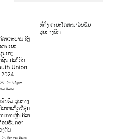
ທີ່ຕັ້ງ ຄະນະໂຄສະນາອົບຮົມ
ສູນກາງພັກ
ິລາເຕະບານ ຊິງ
ລຂາຄະນະ
ສູນກາງ
ຊົນ ປະຕິວັດ
outh Union
ີ 2024
025
3 ອົງການ
 ແລະ ສິລະປະ
ອົບຮົມສູນກາງ
ິສາຫະກິດຖືຮຸ້ນ
ນການຫຼີ້ນກິລາ
ຕ້ອນຮັບກອງ
ອງຕົນ
ກິລາ ແລະ ສິລະປະ