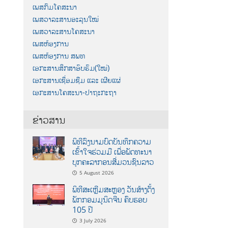
ເພສກົມໂຄສະນາ
ເພສວາລະສານອະລຸນໃໝ່
ເພສວາລະສານໂຄສະນາ
ເພສຫ້ອງການ
ເພສຫ້ອງການ ສພທ
ເອກະສານສຶກສາອົບຮົມ(ໃໝ່)
ເອກະສານເຊື່ອມຊືມ ແລະ ເຜີຍແຜ່
ເອກະສານໂຄສະນາ-ປາຖະກະຖາ
ຂ່າວສານ
ພິທີລົງນາມບົດບັນທຶກຄວາມ
ເຂົ້າໃຈຮ່ວມມື ເພື່ອພັດທະນາ
ບຸກຄະລາກອນສື່ມວນຊົນລາວ
5 August 2026
ພິທີສະເຫຼີມສະຫຼອງ ວັນສ້າງຕັ້ງ
ພັກກອມມູນິດຈີນ ຄົບຮອບ
105 ປີ
3 July 2026