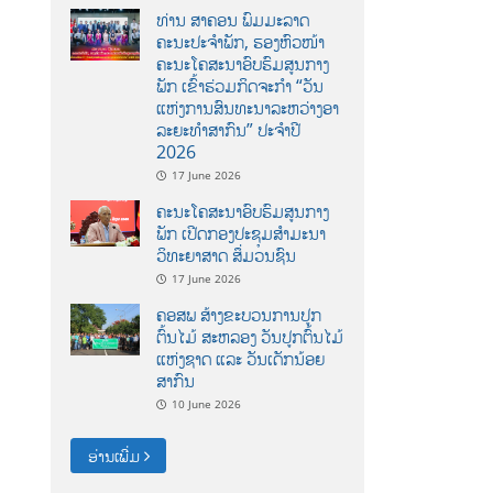
ທ່ານ ສາຄອນ ພົມມະລາດ
ຄະນະປະຈໍາພັກ, ຮອງຫົວໜ້າ
ຄະນະໂຄສະນາອົບຮົມສູນກາງ
ພັກ ເຂົ້າຮ່ວມກິດຈະກຳ “ວັນ
ແຫ່ງການສົນທະນາລະຫວ່າງອາ
ລະຍະທຳສາກົນ” ປະຈຳປີ
2026
17 June 2026
ຄະນະໂຄສະນາອົບຮົມສູນກາງ
ພັກ ເປີດກອງປະຊຸມສຳມະນາ
ວິທະຍາສາດ ສຶ່ມວນຊົນ
17 June 2026
ຄອສພ ສ້າງຂະບວນການປູກ
ຕົ້ນໄມ້ ສະຫລອງ ວັນປູກຕົ້ນໄມ້
ແຫ່ງຊາດ ແລະ ວັນເດັກນ້ອຍ
ສາກົນ
10 June 2026
ອ່ານເພີ່ມ