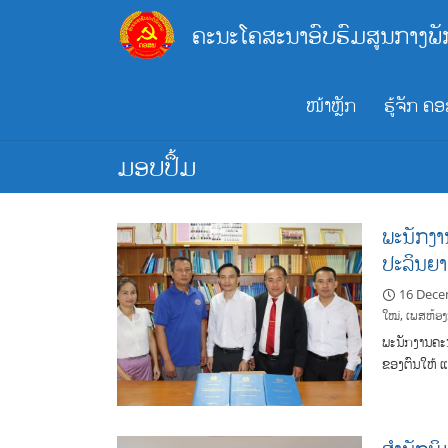
Skip
ຄະນະໂຄສະນາອົບຮົມສູນກາງພັ
to
content
ໜ້າຫຼັກ
ຮູ້ຈັກ ຄ
ມອບປຶ້ມ
ພະນັກງາ
ປະລິນຍາ
16 Dece
ໃໝ່
,
ເພສຫ້ອ
ພະນັກງານຄະນ
ຂອງຕົນໃຫ້ 