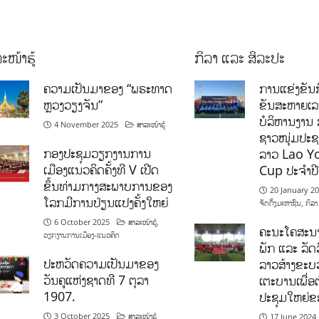
ະໜ້າຮູ້
ກິລາ ແລະ ສິລະປະ
ຄວາມເປັນມາຂອງ “ພຣະທາດ
ການແຂ່ງຂັນກ
ຫຼວງວຽງຈັນ”
ຂັນສະຫາຍເ
ບໍລິຫານງານ 
4 November 2025
ສາລະໜ້າຮູ້
ຊາວໜຸ່ມປະຊາ
ກອງປະຊຸມວຽກງານການ
ລາວ Lao Y
ເມືອງແນວຄິດຄັ້ງທີ V ເປີດ
Cup ປະຈຳປ
ຂຶ້ນທ່າມກາງສະພາບການຂອງ
20 January 2
ໂລກມີການປ່ຽນແປງຄັ້ງໃຫຍ່
ຈັດຕັ້ງມະຫາຊົນ
,
ກິລາ
6 October 2025
ສາລະໜ້າຮູ້
,
ຄະນະໂຄສະນາ
ວຽກງານການເມືອງ-ແນວຄິດ
ພັກ ແລະ ລັດວ
ປະຫວັດຄວາມເປັນມາຂອງ
ລາວສ້າງຂະບວ
ວັນຄູແຫ່ງຊາດທີ 7 ຕຸລາ
ເຕະບານເພື່ອ
1907.
ປະຊຸມໃຫຍ່ຂ
3 October 2025
ສາລະໜ້າຮູ້
17 June 2024