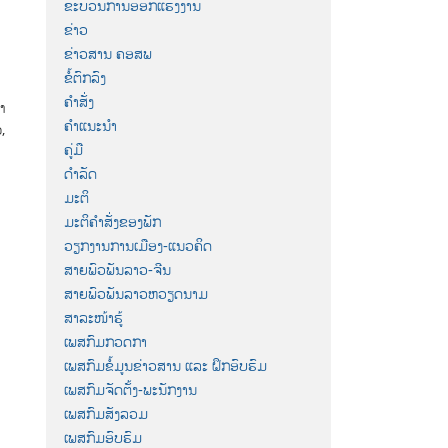
ຂະບວນການອອກແຮງງານ
ຂ່າວ
ຂ່າວສານ ຄອສພ
ຂໍ້ຕົກລົງ
ຄຳສັ່ງ
າ
ຄຳແນະນຳ
,
ຄູ່ມື
ດຳລັດ
ມະຕິ
ມະຕິຄຳສັ່ງຂອງພັກ
ວຽກງານການເມືອງ-ແນວຄິດ
ສາຍພົວພັນລາວ-ຈີນ
ສາຍພົວພັນລາວຫວຽດນາມ
ສາລະໜ້າຮູ້
ເພສກົມກວດກາ
ເພສກົມຂໍ້ມູນຂ່າວສານ ແລະ ຝຶກອົບຮົມ
ເພສກົມຈັດຕັ້ງ-ພະນັກງານ
ເພສກົມສັງລວມ
ເພສກົມອົບຮົມ