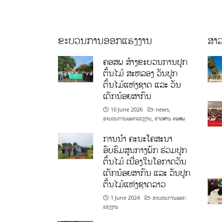
ຂະບວນການອອກແຮງງານ
ສາລ
ຄອສພ ສ້າງຂະບວນການປູກ
ຕົ້ນໄມ້ ສະຫລອງ ວັນປູກ
ຕົ້ນໄມ້ແຫ່ງຊາດ ແລະ ວັນ
ເດັກນ້ອຍສາກົນ
10 June 2026
news
,
ຂະບວນການອອກແຮງງານ
,
ຂ່າວສານ ຄອສພ
ການນໍາ ຄະນະໂຄສະນາ
ອົບຮົມສູນກາງພັກ ຮ່ວມປູກ
ຕົ້ນໄມ້ ເນື່ອງໃນໂອກາດວັນ
ເດັກນ້ອຍສາກົນ ແລະ ວັນປູກ
ຕົ້ນໄມ້ແຫ່ງຊາດລາວ
1 June 2024
ຂະບວນການອອກ
ແຮງງານ