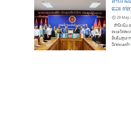
ສໍານັກພ
ແລະ ທ່ອ
29 May 
ສໍານັກພິມ ແ
ຄະນະໂຄສະນາ
ອົບຮົມສູນກາ
ວັດທະນະທໍາ