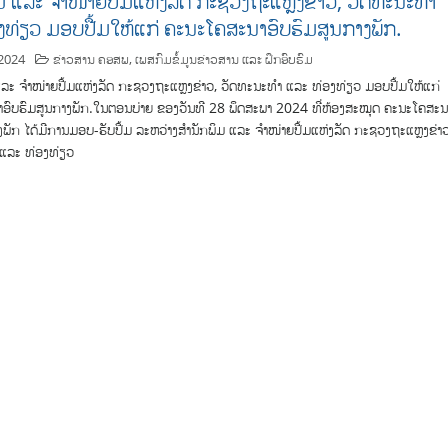
ິມ ແລະ ຈໍາໜ່າຍປື້ມແຫ່ງລັດ ກະຊວງຖະແຫຼງຂ່າວ, ວັດທະນະທໍາ
ງທ່ຽວ ມອບປື້ມໃຫ້ແກ່ ຄະນະໂຄສະນາອົບຮົມສູນກາງພັກ.
2024
ຂ່າວສານ ຄອສພ
,
ເພສກົມຂໍ້ມູນຂ່າວສານ ແລະ ຝຶກອົບຮົມ
ລະ ຈໍາໜ່າຍປື້ມແຫ່ງລັດ ກະຊວງຖະແຫຼງຂ່າວ, ວັດທະນະທໍາ ແລະ ທ່ອງທ່ຽວ ມອບປື້ມໃຫ້ແກ່
ອົບຮົມສູນກາງພັກ.ໃນຕອນບ່າຍ ຂອງວັນທີ 28 ພຶດສະພາ 2024 ທີ່ຫ້ອງສະໝຸດ ຄະນະໂຄສະນ
ງພັກ ໄດ້ມີການມອບ-ຮັບປື້ມ ລະຫວ່າງສໍານັກພິມ ແລະ ຈໍາໜ່າຍປື້ມແຫ່ງລັດ ກະຊວງຖະແຫຼງຂ່າວ
 ແລະ ທ່ອງທ່ຽວ