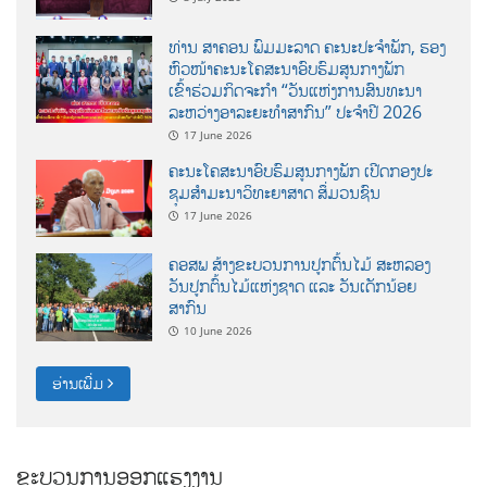
ທ່ານ ສາຄອນ ພົມມະລາດ ຄະນະປະຈໍາພັກ, ຮອງ
ຫົວໜ້າຄະນະໂຄສະນາອົບຮົມສູນກາງພັກ
ເຂົ້າຮ່ວມກິດຈະກຳ “ວັນແຫ່ງການສົນທະນາ
ລະຫວ່າງອາລະຍະທຳສາກົນ” ປະຈຳປີ 2026
17 June 2026
ຄະນະໂຄສະນາອົບຮົມສູນກາງພັກ ເປີດກອງປະ
ຊຸມສຳມະນາວິທະຍາສາດ ສຶ່ມວນຊົນ
17 June 2026
ຄອສພ ສ້າງຂະບວນການປູກຕົ້ນໄມ້ ສະຫລອງ
ວັນປູກຕົ້ນໄມ້ແຫ່ງຊາດ ແລະ ວັນເດັກນ້ອຍ
ສາກົນ
10 June 2026
ອ່ານເພີ່ມ
ຂະບວນການອອກແຮງງານ