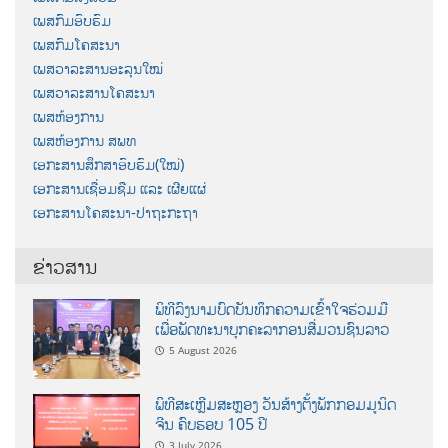
ເພສກົມອົບຮົມ
ເພສກົມໂຄສະນາ
ເພສວາລະສານອະລຸນໃໝ່
ເພສວາລະສານໂຄສະນາ
ເພສຫ້ອງການ
ເພສຫ້ອງການ ສພທ
ເອກະສານສຶກສາອົບຮົມ(ໃໝ່)
ເອກະສານເຊື່ອມຊືມ ແລະ ເຜີຍແຜ່
ເອກະສານໂຄສະນາ-ປາຖະກະຖາ
ຂ່າວສານ
ພິທີລົງນາມບົດບັນທຶກຄວາມເຂົ້າໃຈຮ່ວມມື
ເພື່ອພັດທະນາບຸກຄະລາກອນສື່ມວນຊົນລາວ
5 August 2026
ພິທີສະເຫຼີມສະຫຼອງ ວັນສ້າງຕັ້ງພັກກອມມູນິດ
ຈີນ ຄົບຮອບ 105 ປີ
3 July 2026