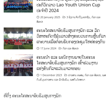
ປະຕິວັດລາວ Lao Youth Union Cup
ປະຈຳປີ 2024
20 January 2025
3 ອົງການຈັດຕັ້ງມະຫາຊົນ
,
ກິລາ ແລະ
ສິລະປະ
ຄະນະໂຄສະນາອົບຮົມສູນກາງພັກ ແລະ ລັດ
ວິສາຫະກິດຖືຮຸ້ນລາວສ້າງຂະບວນການຫຼີ້ນກິລາ
ເຕະບານເພື່ອຕ້ອນຮັບກອງປະຊຸມໃຫຍ່ຂອງຕົນ
17 June 2024
ກິລາ ແລະ ສິລະປະ
ຄະນະນຳ ແລະ ພະນັກງານພາຍໃນຄະນະ
ໂຄສະນາອົບຮົມສູນກາງພັກ ເຂົ້າຮ່ວມງານ
ແຂ່ງຂັນກິລາແລ່ນມາລາທອນ
1 December 2023
ຂ່າວສານ ຄອສພ
,
ກິລາ ແລະ ສິລະປະ
,
ເພສ
ກົມຂໍ້ມູນຂ່າວສານ ແລະ ຝຶກອົບຮົມ
,
ເພສກົມໂຄສະນາ
ທີ່ຕັ້ງ ຄະນະໂຄສະນາອົບຮົມສູນກາງພັກ