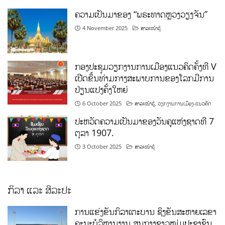
ຄວາມເປັນມາຂອງ “ພຣະທາດຫຼວງວຽງຈັນ”
4 November 2025
ສາລະໜ້າຮູ້
ກອງປະຊຸມວຽກງານການເມືອງແນວຄິດຄັ້ງທີ V
ເປີດຂຶ້ນທ່າມກາງສະພາບການຂອງໂລກມີການ
ປ່ຽນແປງຄັ້ງໃຫຍ່
6 October 2025
ສາລະໜ້າຮູ້
,
ວຽກງານການເມືອງ-ແນວຄິດ
ປະຫວັດຄວາມເປັນມາຂອງວັນຄູແຫ່ງຊາດທີ 7
ຕຸລາ 1907.
3 October 2025
ສາລະໜ້າຮູ້
ກິລາ ແລະ ສິລະປະ
ການແຂ່ງຂັນກິລາເຕະບານ ຊິງຂັນສະຫາຍເລຂາ
ຄະນະບໍລິຫານງານ ສູນກາງຊາວໜຸ່ມປະຊາຊົນ