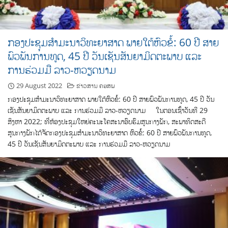
ກອງປະຊຸມສຳມະນາວິທະຍາສາດ ພາຍໃຕ້ຫົວຂໍ້: 60 ປີ ສາຍ
ພົວພັນການທູດ, 45 ປີ ວັນເຊັນສັນຍາມິດຕະພາບ ແລະ
ການຮ່ວມມື ລາວ-ຫວຽດນາມ
29 August 2022
ຂ່າວສານ ຄອສພ
ກອງປະຊຸມສຳມະນາວິທະຍາສາດ ພາຍໃຕ້ຫົວຂໍ້: 60 ປີ ສາຍພົວພັນການທູດ, 45 ປີ ວັນ
ເຊັນສັນຍາມິດຕະພາບ ແລະ ການຮ່ວມມື ລາວ-ຫວຽດນາມ ໃນຕອນເຊົ້າວັນທີ 29
ສິງຫາ 2022; ທີ່ຫ້ອງປະຊຸມໃຫຍ່ຄະນະໂຄສະນາອົບຮົມສູນກາງພັກ, ສະພາທິດສະດີ
ສູນກາງພັກໄດ້ຈັດກອງປະຊຸມສຳມະນາວິທະຍາສາດ ຫົວຂໍ້: 60 ປີ ສາຍພົວພັນການທູດ,
45 ປີ ວັນເຊັນສັນຍາມິດຕະພາບ ແລະ ການຮ່ວມມື ລາວ-ຫວຽດນາມ