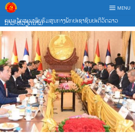
Skip
MENU
to
content
ຄະນະໂຄສະນາອົບຮົມສູນກາງພັກປະຊາຊົນປະຕິວັດລາວ
ລາວ-ຫວຽດນາມ