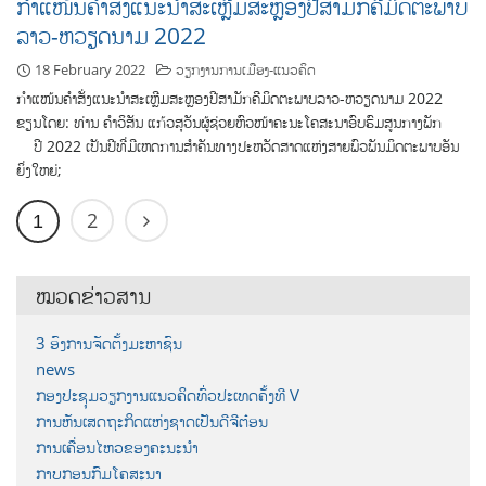
ກຳແໜ້ນຄຳສັ່ງແນະນຳສະເຫຼີມສະຫຼອງປີສາມັກຄີມິດຕະພາບ
ລາວ-ຫວຽດນາມ 2022
18 February 2022
ວຽກງານການເມືອງ-ແນວຄິດ
ກຳແໜ້ນຄຳສັ່ງແນະນຳສະເຫຼີມສະຫຼອງປີສາມັກຄີມິດຕະພາບລາວ-ຫວຽດນາມ 2022
ຂຽນໂດຍ: ທ່ານ ຄຳວິສັນ ແກ້ວສຸວັນຜູ້ຊ່ວຍຫົວໜ້າຄະນະໂຄສະນາອົບຮົມສູນກາງພັກ
ປີ 2022 ເປັນປີທີ່ມີເຫດການສຳຄັນທາງປະຫວັດສາດແຫ່ງສາຍພົວພັນມິດຕະພາບອັນ
ຍິ່ງໃຫຍ່;
2
1
ໝວດຂ່າວສານ
3 ອົງການຈັດຕັ້ງມະຫາຊົນ
news
ກອງປະຊຸມວຽກງານແນວຄິດທົ່ວປະເທດຄັ້ງທີ V
ການຫັນເສດຖະກິດແຫ່ງຊາດເປັນດີຈີຕ໋ອນ
ການເຄື່ອນໄຫວຂອງຄະນະນຳ
ກາບກອນກົມໂຄສະນາ