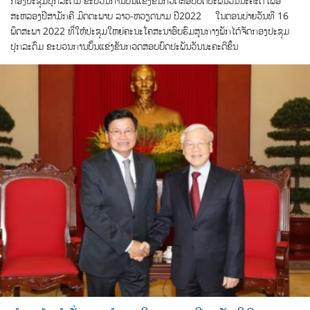
ກອງປະຊຸມປຸກລະດົມ ຂະບວນການບັ້ນແຂ່ງຂັນກວດສອບບົດປະພັນວັນນະຄະດີ ເພື່ອ
ສະຫລອງປີສາມັກຄີ ມິດຕະພາບ ລາວ-ຫວຽດນາມ ປີ2022 ໃນຕອນບ່າຍວັນທີ 16
ພຶດສະພາ 2022 ທີ່ໃຫ້ປະຊຸມໃຫຍ່ຄະນະໂຄສະນາອົບຮົມສູນກາງພັກໄດ້ຈັດກອງປະຊຸມ
ປຸກລະດົມ ຂະບວນການບັ້ນແຂ່ງຂັນກວດສອບບົດປະພັນວັນນະຄະດີຂຶ້ນ