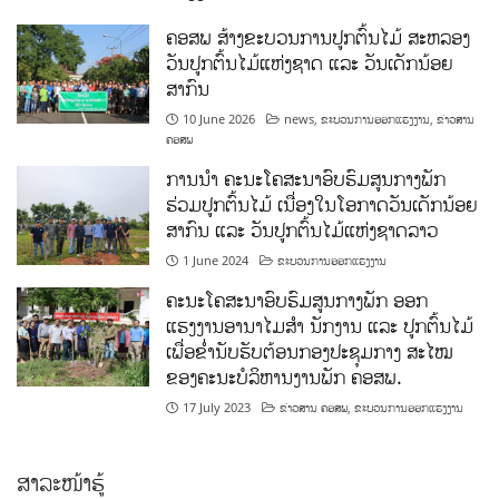
ຄອສພ ສ້າງຂະບວນການປູກຕົ້ນໄມ້ ສະຫລອງ
ວັນປູກຕົ້ນໄມ້ແຫ່ງຊາດ ແລະ ວັນເດັກນ້ອຍ
ສາກົນ
10 June 2026
news
,
ຂະບວນການອອກແຮງງານ
,
ຂ່າວສານ
ຄອສພ
ການນໍາ ຄະນະໂຄສະນາອົບຮົມສູນກາງພັກ
ຮ່ວມປູກຕົ້ນໄມ້ ເນື່ອງໃນໂອກາດວັນເດັກນ້ອຍ
ສາກົນ ແລະ ວັນປູກຕົ້ນໄມ້ແຫ່ງຊາດລາວ
1 June 2024
ຂະບວນການອອກແຮງງານ
ຄະນະໂຄສະນາອົບຮົມສູນກາງພັກ ອອກ
ແຮງງານອານາໄມສໍາ ນັກງານ ແລະ ປູກຕົ້ນໄມ້
ເພື່ອຂໍ່ານັບຮັບຕ້ອນກອງປະຊຸມກາງ ສະໄໝ
ຂອງຄະນະບໍລິຫານງານພັກ ຄອສພ.
17 July 2023
ຂ່າວສານ ຄອສພ
,
ຂະບວນການອອກແຮງງານ
ສາລະໜ້າຮູ້