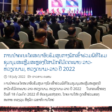
ການນຳຄະນະໂຄສະນາອົບຮົມສູນກາງພັກເຂົ້າຮ່ວມພິທີໂຮມ
ຊຸມນຸມສະເຫຼີມສະຫຼອງປີສາມັກຄີມິດຕະພາບ ລາວ-
ຫວຽດນາມ, ຫວຽດນາມ-ລາວ ປີ 2022
18 July 2022
ຂ່າວສານ ຄອສພ
ການນຳຄະນະໂຄສະນາອົບຮົມສູນກາງພັກເຂົ້າຮ່ວມພິທີໂຮມຊຸມນຸມສະເຫຼີມສະຫຼອງປີ
ສາມັກຄີມິດຕະພາບ ລາວ-ຫວຽດນາມ, ຫວຽດນາມ-ລາວ ປີ 2022 ໃນຕອນເຊົ້າຂອງ
ວັນທີ 18 ກໍລະກົດ 2022 ທີ່ ຫໍປະຊຸມແຫ່ງຊາດ, ໂດຍການໃຫ້ກຽດເຂົ້າຮ່ວມຂອງ
ສະຫາຍ ທອງລຸນ ສີສຸລິດ ເລຂາທິການໃຫຍ່