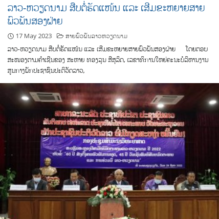
ລາວ-ຫວຽດນາມ ສືບຕໍ່ຮັດແໜ້ນ ແລະ ເສີມຂະຫຍາຍສາຍ
ພົວພັນສອງຝ່າຍ
17 May 2023
ສາຍພົວພັນລາວຫວຽດນາມ
ລາວ-ຫວຽດນາມ ສືບຕໍ່ຮັດແໜ້ນ ແລະ ເສີມຂະຫຍາຍສາຍພົວພັນສອງຝ່າຍ ໂດຍຕອບ
ສະໜອງຕາມຄໍາເຊີນຂອງ ສະຫາຍ ທອງລຸນ ສີສຸລິດ, ເລຂາທິການໃຫຍ່ຄະນະບໍລິຫານງານ
ສູນກາງພັກປະຊາຊົນປະຕິວັດລາວ,