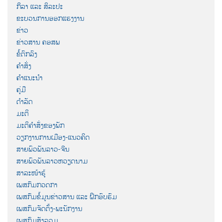
ກິລາ ແລະ ສິລະປະ
ຂະບວນການອອກແຮງງານ
ຂ່າວ
ຂ່າວສານ ຄອສພ
ຂໍ້ຕົກລົງ
ຄຳສັ່ງ
ຄຳແນະນຳ
ຄູ່ມື
ດຳລັດ
ມະຕິ
ມະຕິຄຳສັ່ງຂອງພັກ
ວຽກງານການເມືອງ-ແນວຄິດ
ສາຍພົວພັນລາວ-ຈີນ
ສາຍພົວພັນລາວຫວຽດນາມ
ສາລະໜ້າຮູ້
ເພສກົມກວດກາ
ເພສກົມຂໍ້ມູນຂ່າວສານ ແລະ ຝຶກອົບຮົມ
ເພສກົມຈັດຕັ້ງ-ພະນັກງານ
ເພສກົມສັງລວມ