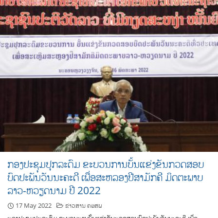
ກອງປະຊຸມປຸກລະດົມ ຂະບວນການບັ້ນແຂ່ງຂັນກວດສອບ
ບົດປະພັນວັນນະຄະດີ ເພື່ອສະຫລອງປີສາມັກຄີ ມິດຕະພາບ
ລາວ-ຫວຽດນາມ ປີ 2022
17 May 2022
ຂ່າວສານ ຄອສພ