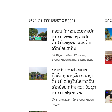
ຂະບວນການອອກແຮງງານ
ສາລ
ຄອສພ ສ້າງຂະບວນການປູກ
ຕົ້ນໄມ້ ສະຫລອງ ວັນປູກ
ຕົ້ນໄມ້ແຫ່ງຊາດ ແລະ ວັນ
ເດັກນ້ອຍສາກົນ
10 June 2026
news
,
ຂະບວນການອອກແຮງງານ
,
ຂ່າວສານ ຄອສພ
ການນໍາ ຄະນະໂຄສະນາ
ອົບຮົມສູນກາງພັກ ຮ່ວມປູກ
ຕົ້ນໄມ້ ເນື່ອງໃນໂອກາດວັນ
ເດັກນ້ອຍສາກົນ ແລະ ວັນປູກ
ຕົ້ນໄມ້ແຫ່ງຊາດລາວ
1 June 2024
ຂະບວນການອອກ
ແຮງງານ