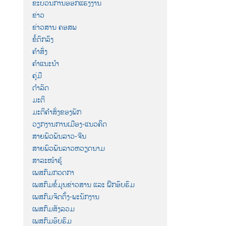
ຂະບວນການອອກແຮງງານ
ຂ່າວ
ຂ່າວສານ ຄອສພ
ຂໍ້ຕົກລົງ
ຄຳສັ່ງ
ຄຳແນະນຳ
ຄູ່ມື
ດຳລັດ
ມະຕິ
ມະຕິຄຳສັ່ງຂອງພັກ
ວຽກງານການເມືອງ-ແນວຄິດ
ສາຍພົວພັນລາວ-ຈີນ
ສາຍພົວພັນລາວຫວຽດນາມ
ສາລະໜ້າຮູ້
ເພສກົມກວດກາ
ເພສກົມຂໍ້ມູນຂ່າວສານ ແລະ ຝຶກອົບຮົມ
ເພສກົມຈັດຕັ້ງ-ພະນັກງານ
ເພສກົມສັງລວມ
ເພສກົມອົບຮົມ