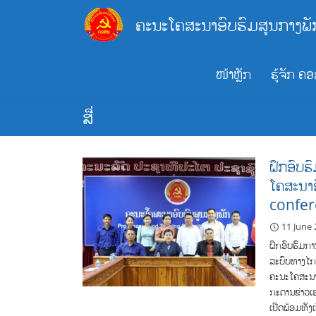
Skip
ຄະນະໂຄສະນາອົບຮົມສູນກາງພັ
to
content
ໜ້າຫຼັກ
ຮູ້ຈັກ ຄ
ສື່
ຝຶກອົບຮ
ໂຄສະນາ
confer
11 June
ຝຶກອົບຮົມກາ
ລະບົບທາງໄກ
ຄະນະໂຄສະນາອ
ກະດານຂ່າວເ
ເປີດພ້ອມທັງ