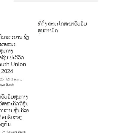
ທີ່ຕັ້ງ ຄະນະໂຄສະນາອົບຮົມ
ສູນກາງພັກ
ິລາເຕະບານ ຊິງ
ລຂາຄະນະ
ສູນກາງ
ຊົນ ປະຕິວັດ
outh Union
ີ 2024
025
3 ອົງການ
 ແລະ ສິລະປະ
ອົບຮົມສູນກາງ
ິສາຫະກິດຖືຮຸ້ນ
ນການຫຼີ້ນກິລາ
ຕ້ອນຮັບກອງ
ອງຕົນ
ກິລາ ແລະ ສິລະປະ