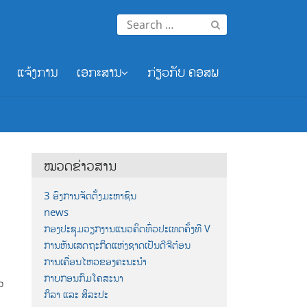
Search
for:
ແຈ້ງການ
ເອກະສານ
ກ່ຽວກັບ ຄອສພ
ໝວດຂ່າວສານ
3 ອົງການຈັດຕັ້ງມະຫາຊົນ
news
ກອງປະຊຸມວຽກງານແນວຄິດທົ່ວປະເທດຄັ້ງທີ V
ການຫັນເສດຖະກິດແຫ່ງຊາດເປັນດີຈີຕ໋ອນ
ງ
ການເຄື່ອນໄຫວຂອງຄະນະນຳ
ກາບກອນກົມໂຄສະນາ
ວ
ກິລາ ແລະ ສິລະປະ