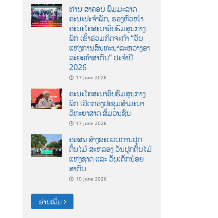
ທ່ານ ສາຄອນ ພົມມະລາດ
ຄະນະປະຈໍາພັກ, ຮອງຫົວໜ້າ
ຄະນະໂຄສະນາອົບຮົມສູນກາງ
ພັກ ເຂົ້າຮ່ວມກິດຈະກຳ “ວັນ
ແຫ່ງການສົນທະນາລະຫວ່າງອາ
ລະຍະທຳສາກົນ” ປະຈຳປີ
2026
17 June 2026
ຄະນະໂຄສະນາອົບຮົມສູນກາງ
ພັກ ເປີດກອງປະຊຸມສຳມະນາ
ວິທະຍາສາດ ສຶ່ມວນຊົນ
17 June 2026
ຄອສພ ສ້າງຂະບວນການປູກ
ຕົ້ນໄມ້ ສະຫລອງ ວັນປູກຕົ້ນໄມ້
ແຫ່ງຊາດ ແລະ ວັນເດັກນ້ອຍ
ສາກົນ
10 June 2026
ອ່ານເພີ່ມ