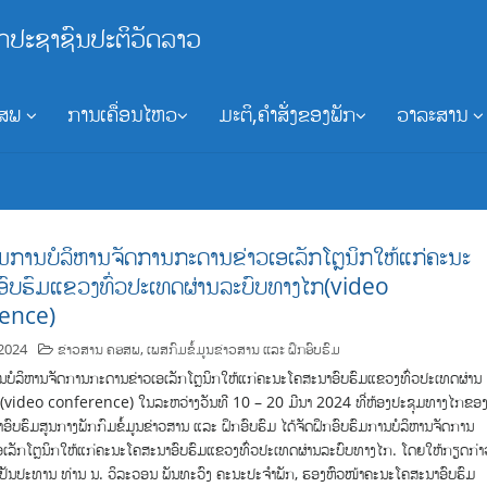
ກປະຊາຊົນປະຕິວັດລາວ
ອສພ
ການເຄື່ອນໄຫວ
ມະຕິ,ຄຳສັ່ງຂອງພັກ
ວາລະສານ
ົມການບໍລິຫານຈັດການກະດານຂ່າວເອເລັກໂຕຼນິກໃຫ້ແກ່ຄະນະ
ອົບຮົມແຂວງທົ່ວປະເທດຜ່ານລະບົບທາງໄກ(video
ence)
 2024
ຂ່າວສານ ຄອສພ
,
ເພສກົມຂໍ້ມູນຂ່າວສານ ແລະ ຝຶກອົບຮົມ
ນບໍລິຫານຈັດການກະດານຂ່າວເອເລັກໂຕຼນິກໃຫ້ແກ່ຄະນະໂຄສະນາອົບຮົມແຂວງທົ່ວປະເທດຜ່ານ
(video conference) ໃນລະຫວ່າງວັນທີ 10 – 20 ມີນາ 2024 ທີ່ຫ້ອງປະຊຸມທາງໄກຂອ
ົບຮົມສູນກາງພັກກົມຂໍ້ມູນຂ່າວສານ ແລະ ຝຶກອົບຮົມ ໄດ້ຈັດຝຶກອົບຮົມການບໍລິຫານຈັດການ
ອເລັກໂຕຼນິກໃຫ້ແກ່ຄະນະໂຄສະນາອົບຮົມແຂວງທົ່ວປະເທດຜ່ານລະບົບທາງໄກ. ໂດຍໃຫ້ກຽດກ່າ
ເປັນປະທານ ທ່ານ ນ. ວິລະວອນ ພັນທະວົງ ຄະນະປະຈຳພັກ, ຮອງຫົວໜ້າຄະນະໂຄສະນາອົບຮົມ