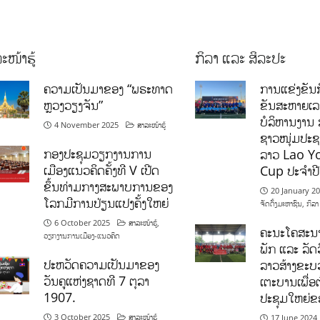
ະໜ້າຮູ້
ກິລາ ແລະ ສິລະປະ
ຄວາມເປັນມາຂອງ “ພຣະທາດ
ການແຂ່ງຂັນກ
ຫຼວງວຽງຈັນ”
ຂັນສະຫາຍເ
ບໍລິຫານງານ 
4 November 2025
ສາລະໜ້າຮູ້
ຊາວໜຸ່ມປະຊາ
ກອງປະຊຸມວຽກງານການ
ລາວ Lao Y
ເມືອງແນວຄິດຄັ້ງທີ V ເປີດ
Cup ປະຈຳປ
ຂຶ້ນທ່າມກາງສະພາບການຂອງ
20 January 2
ໂລກມີການປ່ຽນແປງຄັ້ງໃຫຍ່
ຈັດຕັ້ງມະຫາຊົນ
,
ກິລາ
6 October 2025
ສາລະໜ້າຮູ້
,
ຄະນະໂຄສະນາ
ວຽກງານການເມືອງ-ແນວຄິດ
ພັກ ແລະ ລັດວ
ປະຫວັດຄວາມເປັນມາຂອງ
ລາວສ້າງຂະບວ
ວັນຄູແຫ່ງຊາດທີ 7 ຕຸລາ
ເຕະບານເພື່ອ
1907.
ປະຊຸມໃຫຍ່ຂ
3 October 2025
ສາລະໜ້າຮູ້
17 June 2024