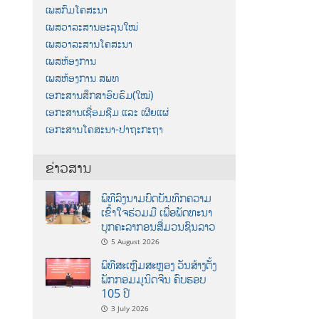
ເພສກົມໂຄສະນາ
ເພສວາລະສານອະລຸນໃໝ່
ເພສວາລະສານໂຄສະນາ
ເພສຫ້ອງການ
ເພສຫ້ອງການ ສພທ
ເອກະສານສຶກສາອົບຮົມ(ໃໝ່)
ເອກະສານເຊື່ອມຊືມ ແລະ ເຜີຍແຜ່
ເອກະສານໂຄສະນາ-ປາຖະກະຖາ
ຂ່າວສານ
ພິທີລົງນາມບົດບັນທຶກຄວາມ
ເຂົ້າໃຈຮ່ວມມື ເພື່ອພັດທະນາ
ບຸກຄະລາກອນສື່ມວນຊົນລາວ
5 August 2026
ພິທີສະເຫຼີມສະຫຼອງ ວັນສ້າງຕັ້ງ
ພັກກອມມູນິດຈີນ ຄົບຮອບ
105 ປີ
3 July 2026