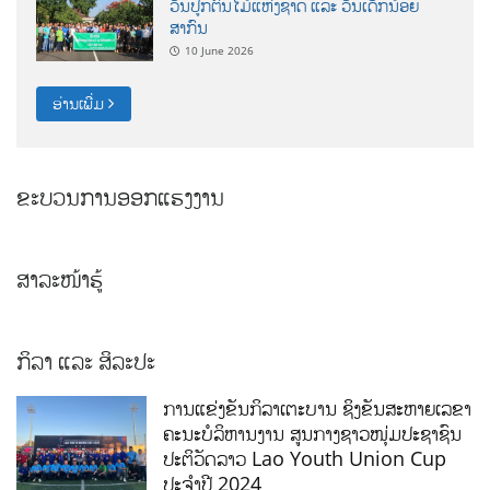
ວັນປູກຕົ້ນໄມ້ແຫ່ງຊາດ ແລະ ວັນເດັກນ້ອຍ
ສາກົນ
10 June 2026
ອ່ານເພີ່ມ
ຂະບວນການອອກແຮງງານ
ສາລະໜ້າຮູ້
ກິລາ ແລະ ສິລະປະ
ການແຂ່ງຂັນກິລາເຕະບານ ຊິງຂັນສະຫາຍເລຂາ
ຄະນະບໍລິຫານງານ ສູນກາງຊາວໜຸ່ມປະຊາຊົນ
ປະຕິວັດລາວ Lao Youth Union Cup
ປະຈຳປີ 2024