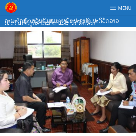
Skip
MENU
to
content
ຄະນະໂຄສະນາອົບຮົມສູນກາງພັກປະຊາຊົນປະຕິວັດລາວ
ເພສກົມຂໍ້ມູນຂ່າວສານ ແລະ ຝຶກອົບຮົມ