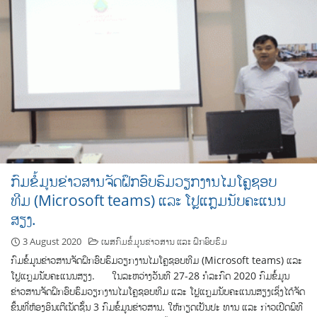
ກົມຂໍ້ມູນຂ່າວສານຈັດຝຶກອົບຮົມວຽກງານໄມໂຄຼຊອບ
ທີມ (Microsoft teams) ແລະ ໂປຼແກຼມນັບຄະແນນ
ສຽງ.
3 August 2020
ເພສກົມຂໍ້ມູນຂ່າວສານ ແລະ ຝຶກອົບຮົມ
ກົມຂໍ້ມູນຂ່າວສານຈັດຝຶກອົບຮົມວຽກງານໄມໂຄຼຊອບທີມ (Microsoft teams) ແລະ
ໂປຼແກຼມນັບຄະແນນສຽງ. ໃນລະຫວ່າງວັນທີ 27-28 ກໍລະກົດ 2020 ກົມຂໍ້ມູນ
ຂ່າວສານຈັດຝຶກອົບຮົມວຽກງານໄມໂຄຼຊອບທີມ ແລະ ໂປຼແກຼມນັບຄະແນນສຽງເຊິ່ງໄດ້ຈັດ
ຂຶ້ນທີ່ຫ້ອງອິນເຕີເນັດຊັ້ນ 3 ກົມຂໍ້ມູນຂ່າວສານ. ໃຫ້ກຽດເປັນປະ ທານ ແລະ ກ່າວເປີດພິທີ