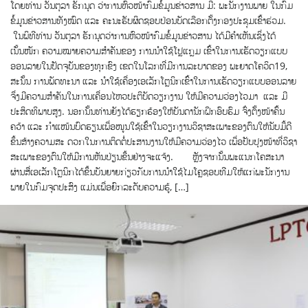
ໂດຍທ່ານ ວັນຕຸລາ ຣັກນຸດ ວ່າການຫົວໜ້າກົມຂໍ້ມູນຂ່າວສານ ມີ: ພະນັກງານພາຍ ໃນກົມ
ຂໍ້ມູນຂ່າວສານທັງໝົດ ແລະ ຄະນະຮັບຜິດຊອບປ່ອນບັດເລືອກຕັ້ງກອງປະຊຸມເຂົ້າຮ່ວມ.
ໃນພິທີທ່ານ ວັນຕຸລາ ຣັກນຸດວ່າການຫົວໜ້າກົມຂໍ້ມູນຂ່າວສານ ​ໄດ້ມີຄໍາເຫັນເຊິ່ງໄດ້
ເນັ້ນໜັກ ຄວາມໝາຍຄວາມສຳຄັນຂອງ ການນໍາໃຊ້ໂປຼແກຼມ ເຂົ້າໃນການເຮັດວຽກແບບ
ອອນລາຍໃນປັດຈຸບັນຂອງທຸກຂົງ ເຂດໃນໂລກທີ່ມີການລະບາດຂອງ ພະຍາດໂຄວິດ19,
ສະນັ້ນ ການພັດທະນາ ແລະ ນຳໃຊ້ເຄື່ອງເອເລັກໂຕຼນິກເຂົ້າໃນການເຮັດວຽກແບບອອນລາຍ
ຈຶ່ງມີຄວາມສໍາຄັນໃນການເຄື່ອນໄຫວປະຕິບັດວຽກງານ ໃຫ້ມີຄວາມວ່ອງໄວມາ ແລະ ມີ
ປະສິດທິພາບສູງ. ນອກນັ້ນທ່ານຍັງໄດ້​ຮຽກຮ້ອງ​ໃຫ້​ບັນດານັກຝຶກອົບຮົມ ​ຈົ່ງ​ຕັ້ງໜ້າຄົ້ນ
ຄວ້າ ແລະ ກຳແໜ້ນບົດຮຽນເພື່ອໜູນໃຊ້ເຂົ້າໃນ​ວຽກງານ​ວິຊາ​ສະ​ເພາະ​ຂອງ​ຕົນ​ໃຫ້​ນັບ​ມື້​ດີ​
ຂຶ້ນສ້າງຄວາມສະ ດວກໃນການຕິດຕໍ່ປະສານງານໃຫ້ມີຄວາມວ່ອງໄວ ເພື່ອປັບປຸງໜ້າທີ່ວິຊາ
ສະເພາະຂອງຕົນໃຫ້ມີການຫັນປ່ຽນຂື້ນຢ່າງຈະແຈ້ງ. ຫຼັງຈາກນັ້ນພະແນກໂຄສະນາ
ຜ່ານສື່ເອເລັກໂຕຼນິກໄດ້ຂຶ້ນບັນຍາຍກ່ຽວກັບການນຳໃຊ້ໄມໂຄຼຊອບທີມໃຫ້ແກ່ພະນັກງານ
ພາຍໃນກົມຈຸດປະສົງ​ ​ແມ່ນ​ເພື່ອ​​ຍົກ​ລະດັບ​ຄວາມ​ຮູ້​, […]