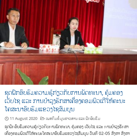
ຊຸດຝຶກອົບຮົມຄວາມຮູ້ກ່ຽວກັບການພັດທະນາ, ຄຸ້ມຄອງ
ເວັບໄຊ ແລະ ການບຳລຸງຮັກສາເຄື່ອງຄອມພິວເຕີໃຫ້ຄະນະ
ໂຄສະນາອົບຮົມແຂວງໄຊສົມບູນ
11 August 2020
ເພສກົມຂໍ້ມູນຂ່າວສານ ແລະ ຝຶກອົບຮົມ
ຊຸດຝຶກອົບຮົມຄວາມຮູ້ກ່ຽວກັບການພັດທະນາ, ຄຸ້ມຄອງ ເວັບໄຊ ແລະ ການບຳລຸງຮັກສາ
ເຄື່ອງຄອມພິວເຕີໃຫ້ຄະນະໂຄສະນາອົບຮົມແຂວງໄຊສົມບູນ ວັນທີ 02-05 ສິງຫາ ສິງຫາ