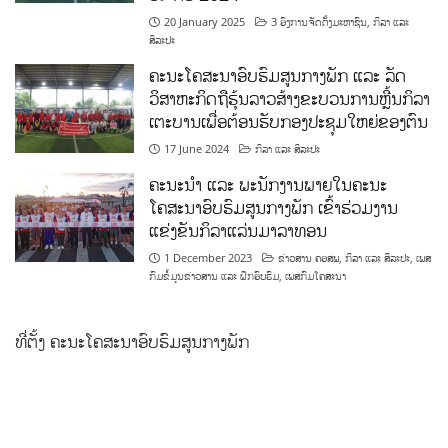
20 January 2025
3 ອົງການຈັດຕັ້ງມະຫາຊົນ
,
ກິລາ ແລະ
ສິລະປະ
ຄະນະໂຄສະນາອົບຮົມສູນກາງພັກ ແລະ ລັດ
ວິສາຫະກິດຖືຮຸ້ນລາວສ້າງຂະບວນການຫຼີ້ນກິລາ
ເຕະບານເພື່ອຕ້ອນຮັບກອງປະຊຸມໃຫຍ່ຂອງຕົນ
17 June 2024
ກິລາ ແລະ ສິລະປະ
ຄະນະນຳ ແລະ ພະນັກງານພາຍໃນຄະນະ
ໂຄສະນາອົບຮົມສູນກາງພັກ ເຂົ້າຮ່ວມງານ
ແຂ່ງຂັນກິລາແລ່ນມາລາທອນ
1 December 2023
ຂ່າວສານ ຄອສພ
,
ກິລາ ແລະ ສິລະປະ
,
ເພສ
ກົມຂໍ້ມູນຂ່າວສານ ແລະ ຝຶກອົບຮົມ
,
ເພສກົມໂຄສະນາ
ທີ່ຕັ້ງ ຄະນະໂຄສະນາອົບຮົມສູນກາງພັກ