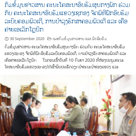
ກົມຂໍ້ມູນຂ່າວສານ ຄະນະໂຄສະນາອົບຮົມສູນກາງພັກ ຮ່ວມ
ກັບ ຄະນະໂຄສະນາອົບຮົມແຂວງເຊກອງ ຈັດພິທີຝຶກອົບຮົມ
ລະບົບຄອມພິວເຕີ, ການບຳລຸງຮັກສາຄອມພິວເຕີ ແລະ ເຄືອ
ຄ່າຍເອເລັກໂຕຼນິກ
30 September 2020
ເພສກົມຂໍ້ມູນຂ່າວສານ ແລະ ຝຶກອົບຮົມ
ກົມຂໍ້ມູນຂ່າວສານ ຄະນະໂຄສະນາອົບຮົມສູນກາງພັກ ຮ່ວມກັບ ຄະນະໂຄສະນາອົບຮົມ
ແຂວງເຊກອງ ຈັດພິທີຝຶກອົບຮົມລະບົບຄອມພິວເຕີ, ການບຳລຸງຮັກສາຄອມພິວເຕີ ແລະ
ເຄືອຄ່າຍເອເລັກໂຕຼນິກ ໃນຕອນເຊົ້າວັນທີ 10 ກັນຍາ 2020 ທີ່ຫ້ອງປະຊຸມຄະນະ
ໂຄສະນາອົບຮົມແຂວງເຊກອງໄດ້ເຂົ້າພົບປະເຮັດວຽກນຳຄະນະນຳຂອງແຂວງ ແລະ