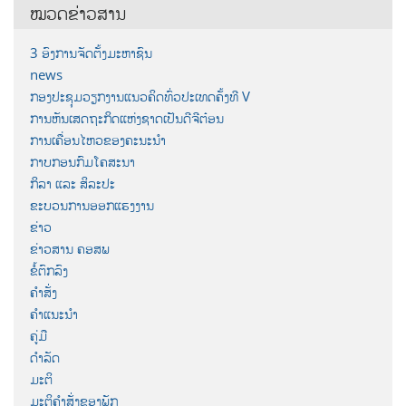
ໝວດຂ່າວສານ
3 ອົງການຈັດຕັ້ງມະຫາຊົນ
news
ກອງປະຊຸມວຽກງານແນວຄິດທົ່ວປະເທດຄັ້ງທີ V
ການຫັນເສດຖະກິດແຫ່ງຊາດເປັນດີຈີຕ໋ອນ
ການເຄື່ອນໄຫວຂອງຄະນະນຳ
ກາບກອນກົມໂຄສະນາ
ກິລາ ແລະ ສິລະປະ
ຂະບວນການອອກແຮງງານ
ຂ່າວ
ຂ່າວສານ ຄອສພ
ຂໍ້ຕົກລົງ
ຄຳສັ່ງ
ຄຳແນະນຳ
ຄູ່ມື
ດຳລັດ
ມະຕິ
ມະຕິຄຳສັ່ງຂອງພັກ