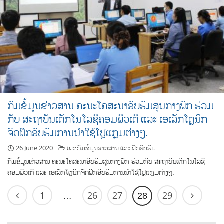
ກົມຂໍ້ມູນຂ່າວສານ ຄະນະໂຄສະນາອົບຮົມສູນກາງພັກ ຮ່ວມ
ກັບ ສະຖາບັນເຕັກໂນໂລຊີຄອມພີວເຕີ ແລະ ເອເລັກໂຕຼນິກ
ຈັດຝຶກອົບຮົມການນຳໃຊ້ໂປຼແກຼມຕ່າງໆ.
26 June 2020
ເພສກົມຂໍ້ມູນຂ່າວສານ ແລະ ຝຶກອົບຮົມ
ກົມຂໍ້ມູນຂ່າວສານ ຄະນະໂຄສະນາອົບຮົມສູນກາງພັກ ຮ່ວມກັບ ສະຖາບັນເຕັກໂນໂລຊີ
ຄອມພີວເຕີ ແລະ ເອເລັກໂຕຼນິກຈັດຝຶກອົບຮົມການນຳໃຊ້ໂປຼແກຼມຕ່າງໆ.
1
26
27
29
…
28