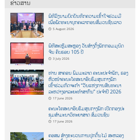
ຂ່າວສານ
ພິທີລົງນາມບົດບັນທຶກຄວາມເຂົ້າໃຈຮ່ວມມື
ເພື່ອພັດທະນາບຸກຄະລາກອນສື່ມວນຊົນລາວ
5 August 2026
ພິທີສະເຫຼີມສະຫຼອງ ວັນສ້າງຕັ້ງພັກກອມມູນິດ
ຈີນ ຄົບຮອບ 105 ປີ
3 July 2026
ທ່ານ ສາຄອນ ພົມມະລາດ ຄະນະປະຈໍາພັກ, ຮອງ
ຫົວໜ້າຄະນະໂຄສະນາອົບຮົມສູນກາງພັກ
ເຂົ້າຮ່ວມກິດຈະກຳ “ວັນແຫ່ງການສົນທະນາ
ລະຫວ່າງອາລະຍະທຳສາກົນ” ປະຈຳປີ 2026
17 June 2026
ຄະນະໂຄສະນາອົບຮົມສູນກາງພັກ ເປີດກອງປະ
ຊຸມສຳມະນາວິທະຍາສາດ ສຶ່ມວນຊົນ
17 June 2026
ຄອສພ ສ້າງຂະບວນການປູກຕົ້ນໄມ້ ສະຫລອງ