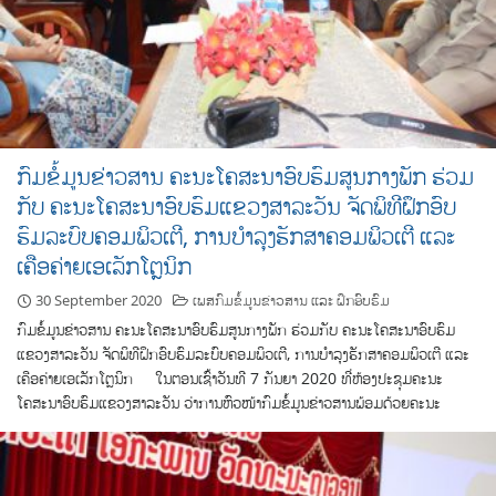
ກົມຂໍ້ມູນຂ່າວສານ ຄະນະໂຄສະນາອົບຮົມສູນກາງພັກ ຮ່ວມ
ກັບ ຄະນະໂຄສະນາອົບຮົມແຂວງສາລະວັນ ຈັດພິທີຝຶກອົບ
ຮົມລະບົບຄອມພິວເຕີ, ການບຳລຸງຮັກສາຄອມພິວເຕີ ແລະ
ເຄືອຄ່າຍເອເລັກໂຕຼນິກ
30 September 2020
ເພສກົມຂໍ້ມູນຂ່າວສານ ແລະ ຝຶກອົບຮົມ
ກົມຂໍ້ມູນຂ່າວສານ ຄະນະໂຄສະນາອົບຮົມສູນກາງພັກ ຮ່ວມກັບ ຄະນະໂຄສະນາອົບຮົມ
ແຂວງສາລະວັນ ຈັດພິທີຝຶກອົບຮົມລະບົບຄອມພິວເຕີ, ການບຳລຸງຮັກສາຄອມພິວເຕີ ແລະ
ເຄືອຄ່າຍເອເລັກໂຕຼນິກ ໃນຕອນເຊົ້າວັນທີ 7 ກັນຍາ 2020 ທີ່ຫ້ອງປະຊຸມຄະນະ
ໂຄສະນາອົບຮົມແຂວງສາລະວັນ ວ່າການຫົວໜ້າກົມຂໍ້ມູນຂ່າວສານພ້ອມດ້ວຍຄະນະ