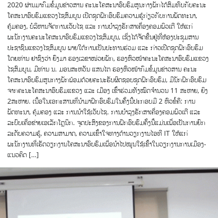
2020 ຜ່ານມາກົມຂໍ້ມູນຂ່າວສານ ຄະນະໂຄສະນາອົບຮົມສູນກາງພັກໄດ້ສົມທົບກັບຄະນະ
ໂຄສະນາອົບຮົມແຂວງໄຊສົມບູນ ເປີດຊຸດຝຶກອົບຮົມຄວາມຮູ້ກ່ຽວກັບການພັດທະນາ,
ຄຸ້ມຄອງ, ບໍລິຫານຈັດການເວັບໄຊ ແລະ ການບຳລຸງຮັກສາເຄື່ອງຄອມພິວເຕີ ໃຫ້ແກ່
ພະນັກງານຄະນະໂຄສະນາອົບຮົມແຂວງໄຊສົມບູນ, ເຊິ່ງໄດ້ຈັດຂື້ນຢູ່ທີ່ຫ້ອງປະຊຸມສານ
ປະຊາຊົນແຂວງໄຊສົມບູນ ພາຍໃຕ້ການເປັນປະທານຮ່ວມ ແລະ ກ່າວເປີດຊຸດຝຶກອົບຮົມ
ໂດຍທ່ານ ຢາຊົງວ່າ ຍົງມາ ຮອງເລຂາໜ່ວຍພັກ, ຮອງຫົວໜ້າຄະນະໂຄສະນາອົບຮົມແຂວງ
ໄຊສົມບູນ, ມີທ່ານ ນ. ມອນສະຫວັນ ແສນໄຕ ຮອງຫົວໜ້າກົມຂໍ້ມູນຂ່າວສານ ຄະນະ
ໂຄສະນາອົບຮົມສູນກາງພັກພ້ອມດ້ວຍຄະນະຮັບຜິດຊອບຊຸດຝຶກອົບຮົມ, ມີນັກຝຶກອົບຮົມ
ຈາກຄະນະໂຄສະນາອົບຮົມແຂວງ ແລະ ເມືອງ ເຂົ້າຮ່ວມທັງໝົດຈຳນວນ 11 ສະຫາຍ, ຍິງ
2ສະຫາຍ. ເນື້ອໃນເອກະສານທີ່ນຳມາຝຶກອົບຮົມໃນຄັ້ງນີ້ປະກອບມີ 2 ຫົວຂໍ້ຄື: ການ
ພັດທະນາ, ຄຸ້ມຄອງ ແລະ ການນຳໃຊ້ເວັບໄຊ. ການບຳລຸງຮັກສາເຄື່ອງຄອມພິວເຕີ ແລະ
ລະບົບເຄື່ອຂ່າຍເອເລັກໂຕຼນິກ. ຈຸດປະສົງຂອງການຝຶກອົບຮົມຄັ້ງນີ້ແມ່ນເພື່ອເປັນການຍົກ
ລະດັບຄວາມຮູ້, ຄວາມສາມາດ, ຄວາມເຂົ້າໃຈທາງດ້ານວຽກງານໄອທີ IT ໃຫ້ແກ່
ພະນັກງານທີ່ເຮັດວຽກງານໂຄສະນາອົບຮົມເພື່ອນຳໄປໝູນໃຊ້ເຂົ້າໃນວຽກງານການເມືອງ-
ແນວຄິດ […]