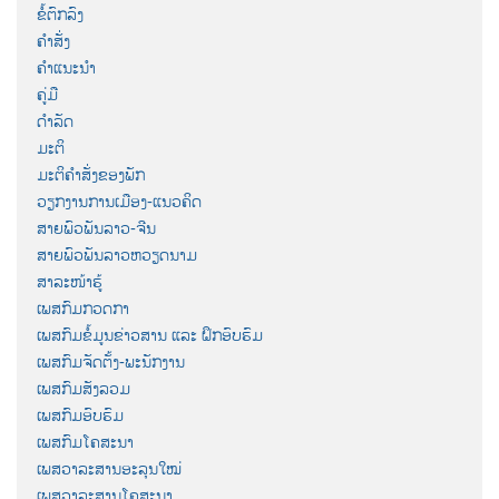
ຂໍ້ຕົກລົງ
ຄຳສັ່ງ
ຄຳແນະນຳ
ຄູ່ມື
ດຳລັດ
ມະຕິ
ມະຕິຄຳສັ່ງຂອງພັກ
ວຽກງານການເມືອງ-ແນວຄິດ
ສາຍພົວພັນລາວ-ຈີນ
ສາຍພົວພັນລາວຫວຽດນາມ
ສາລະໜ້າຮູ້
ເພສກົມກວດກາ
ເພສກົມຂໍ້ມູນຂ່າວສານ ແລະ ຝຶກອົບຮົມ
ເພສກົມຈັດຕັ້ງ-ພະນັກງານ
ເພສກົມສັງລວມ
ເພສກົມອົບຮົມ
ເພສກົມໂຄສະນາ
ເພສວາລະສານອະລຸນໃໝ່
ເພສວາລະສານໂຄສະນາ