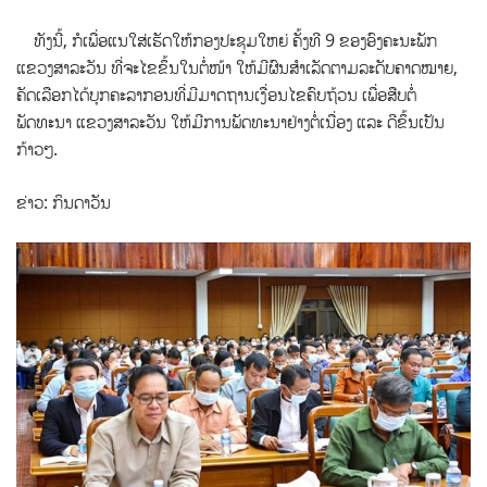
ທັງນີ້, ກໍເພື່ອແນໃສ່ເຮັດໃຫ້ກອງປະຊຸມໃຫຍ່ ຄັ້ງທີ 9 ຂອງອົງຄະນະພັກ
ແຂວງສາລະວັນ ທີ່ຈະໄຂຂຶ້ນໃນຕໍ່ໜ້າ ໃຫ້ມີຜົນສຳເລັດຕາມລະດັບຄາດໝາຍ,
ຄັດເລືອກໄດ້ບຸກຄະລາກອນທີ່ມີມາດຖານເງື່ອນໄຂຄົບຖ້ວນ ເພື່ອສືບຕໍ່
ພັດທະນາ ແຂວງສາລະວັນ ໃຫ້ມີການພັດທະນາຢ່າງຕໍ່ເນື່ອງ ແລະ ດີຂຶ້ນເປັນ
ກ້າວໆ.
ຂ່າວ: ກິນດາວັນ