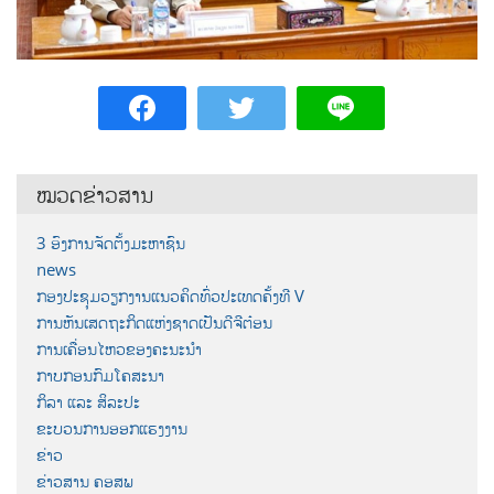
ໝວດຂ່າວສານ
3 ອົງການຈັດຕັ້ງມະຫາຊົນ
news
ກອງປະຊຸມວຽກງານແນວຄິດທົ່ວປະເທດຄັ້ງທີ V
ການຫັນເສດຖະກິດແຫ່ງຊາດເປັນດີຈີຕ໋ອນ
ການເຄື່ອນໄຫວຂອງຄະນະນຳ
ກາບກອນກົມໂຄສະນາ
ກິລາ ແລະ ສິລະປະ
ຂະບວນການອອກແຮງງານ
ຂ່າວ
ຂ່າວສານ ຄອສພ