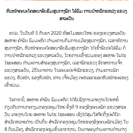
ຫົວໜ້າຄະນະໂຄສະນາອົບຮົມສູນກາງພັກ ໂອ້ລົມ ການນຳຫລັກແຫລ່ງ ແຂວງ
ສາລະວັນ
ຂປລ. ໃນວັນທີ 5 ກັນຍາ 2020 ທີ່ສະໂມສອນໃຫຍ່ ຂອງແຂວງສາລະວັນ
ສະຫາຍ ຄຳພັນ ພົມມະທັດ ກຳມະການກົມການເມືອງສູນກາງພັກ,
ເລຂາທິການ
ສູນກາງພັກ, ຫົວໜ້າຄະນະໂຄສະນາອົບຮົມສູນກາງພັກ ໄດ້ເຂົ້າພົບປະໂອ້ລົມ ຕໍ່
ການນຳຫລັກແຫລ່ງ ແຂວງສາລະວັນ, ໂດຍການເຂົ້າຮ່ວມຂອງ ສະຫາຍ ໂພໄຊ
ໄຊຍະສອນ ກຳມະການສຳຮອງສູນກາງພັກ, ເລຂາພັກແຂວງ ຮັກສາການເຈົ້າ
ແຂວງສາລະວັນ, ມີບັນດາທ່ານ ໃນຄະນະປະຈຳພັກແຂວງ, ກຳມະການພັກ
ແຂວງ, ຫົວໜ້າ, ຮອງຫົວໜ້າ, ທ່ານ ເຈົ້າເມືອງ ຕະຫລອດຮອດຫົວໜ້າຂະແໜງ
ເຂົ້າຮ່ວມ.
ໂອກາດນີ້, ສະຫາຍ ຄຳພັນ ພົມມະທັດ ໄດ້ຮັບຟັງການລາຍງານໂດຍຫຍໍ້
ກ່ຽວກັບການກະກຽມກອງປະຊຸມໃຫຍ່ ຄັ້ງທີ 9 ຂອງອົງຄະນະພັກ ແຂວງສາລະ
ວັນ ລາຍງານໂດຍ ສະຫາຍ ໂພໄຊ ໄຊຍະສອນ ເຊິ່ງໄດ້ສຸມໃສ່ຈັດຕັ້ງປະຕິບັດ
ສຳເລັດຫລາຍດ້ານ ເປັນຕົ້ນ ສຳເລັດກອງປະຊຸມໃຫຍ່ຂອງອົງຄະນະພັກເມືອງ ໃນ
8 ຕົວເມືອງ, ສຳເລັດກອງປະຊຸມຂັ້ນຮາກຖານ, ບັນດາອະນຸກຳມະການດ້ານຕ່າງ