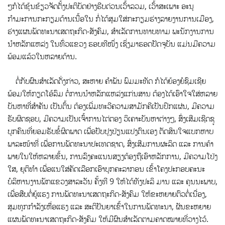
ໆກໍໄດ້ຂຸ້ນຂ້ຽວຈັດຕັ້ງປະຕິບັດຢ່າງຮີບດ່ວນເວົ້າລວມ, ເວົ້າສະເພາະ ອະນຸ
ກຳມະການກະກຽມດ້ານເນື້ອໃນ ກໍ່ໄດ້ສຸມໃສ່ກະກຽມຮ່າງລາຍງານການເມືອງ,
ຮ່າງແຜນພັດທະນາເສດຖະກິດ-ສັງຄົມ, ສຳເລັດການທາບທາມ ພະນັກງານການ
ນຳຫລັກແຫລ່ງ ໃນທົ່ວແຂວງ ຮອບທີໜຶ່ງ ເຊິ່ງມາຮອດປັດຈຸບັນ ແມ່ນມີຄວາມ
ພ້ອມແລ້ວໃນຫລາຍດ້ານ.
ຕໍ່ກັບຜົນສຳເລັດດັ່ງກ່າວ, ສະຫາຍ ຄໍາພັນ ພົມມະທັດ ກໍໄດ້ຍ້ອງຍໍຊົມເຊີຍ
ພ້ອມໃຫ້ກຽດໂອ້ລົມ ຕໍ່ການນຳຫລັກແຫລ່ງແກ່ນສານ ຕ້ອງໄດ້ເອົາໃຈໃສ່ຫລາຍ
ບັນຫາທີ່ສຳຄັນ ເປັນຕົ້ນ ຕ້ອງເພີ່ມທະວີຄວາມສາມັກຄີເປັນປຶກແຜ່ນ, ມີຄວາມ
ຮັບຜິດຊອບ, ມີຄວາມເປັນເຈົ້າການໄຕ່ຕອງ ວິເຄາະບັນຫາຕ່າງໆ, ສົ່ງເສີມເຊີດຊູ
ບຸກຄົນທີ່ຍອມຮັບຂໍ້ຜິດພາດ ເພື່ອປັບປຸງປ່ຽນແປງຕົນເອງ ຕັດສິນໃຈແບກຫາບ
ພາລະໜ້າທີ່ ເພື່ອການພັດທະນາປະເທດຊາດ, ສົ່ງເສີມການຜະລິດ ແລະ ການຄ້າ
ພາຍໃນໃຫ້ຫລາຍຂຶ້ນ, ການລົງຄະແນນສຽງຕ້ອງຖືເອົາຫລັກການ, ມີຄວາມໂປ່ງ
ໃສ, ຍຸຕິທຳ ເພື່ອແນໃສ່ຄັດເລືອກເອົາບຸກຄະລາກອນ ເຂົ້າໂຄງປະກອບຄະນະ
ບໍລິຫານງານພັກແຂວງສາລະວັນ ຄັ້ງທີ 9 ໃຫ້ໄດ້ທັງປະລິ ມານ ແລະ ຄຸນນະພາບ,
ເພື່ອສືບຕໍ່ຍູ້ແຮງ ການພັດທະນາເສດຖະກິດ-ສັງຄົມ ໃຫ້ຂະຫຍາຍຕົວຕໍ່ເນື່ອງ,
ສຸມທຸກກຳລັງເຫື່ອແຮງ ແລະ ສະຕິປັນຍາເຂົ້າໃນການພັດທະນາ, ຜັນຂະຫຍາຍ
ແຜນພັດທະນາເສດຖະກິດ-ສັງຄົມ ໃຫ້ມີຜົນສຳເລັດຕາມຄາດໝາຍທີ່ວາງໄວ້.