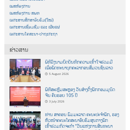
ເພສຫ້ອງການ
ເພສຫ້ອງການ ສພທ
ເອກະສານສຶກສາອົບຮົມ(ໃໝ່)
ເອກະສານເຊື່ອມຊືມ ແລະ ເຜີຍແຜ່
ເອກະສານໂຄສະນາ-ປາຖະກະຖາ
ຂ່າວສານ
ພິທີລົງນາມບົດບັນທຶກຄວາມເຂົ້າໃຈຮ່ວມມື
ເພື່ອພັດທະນາບຸກຄະລາກອນສື່ມວນຊົນລາວ
5 August 2026
ພິທີສະເຫຼີມສະຫຼອງ ວັນສ້າງຕັ້ງພັກກອມມູນິດ
ຈີນ ຄົບຮອບ 105 ປີ
3 July 2026
ທ່ານ ສາຄອນ ພົມມະລາດ ຄະນະປະຈໍາພັກ, ຮອງ
ຫົວໜ້າຄະນະໂຄສະນາອົບຮົມສູນກາງພັກ
ເຂົ້າຮ່ວມກິດຈະກຳ “ວັນແຫ່ງການສົນທະນາ