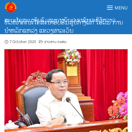
Skip
MENU
to
content
ຄະນະໂຄສະນາອົບຮົມສູນກາງພັກປະຊາຊົນປະຕິວັດລາວ
ຫົວໜ້າຄະນະໂຄສະນາອົບຮົມສູນກາງພັກ ໂອ້ລົມ ການ
ນຳຫລັກແຫລ່ງ ແຂວງສາລະວັນ
7 October 2020
ຂ່າວສານ ຄອສພ