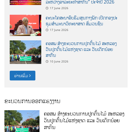
ລະຫວ່າງອາລະຍະທຳສາກົນ” ປະຈຳປີ 2026
17 June 2026
ຄະນະໂຄສະນາອົບຮົມສູນກາງພັກ ເປີດກອງປະ
ຊຸມສຳມະນາວິທະຍາສາດ ສຶ່ມວນຊົນ
17 June 2026
ຄອສພ ສ້າງຂະບວນການປູກຕົ້ນໄມ້ ສະຫລອງ
ວັນປູກຕົ້ນໄມ້ແຫ່ງຊາດ ແລະ ວັນເດັກນ້ອຍ
ສາກົນ
10 June 2026
ອ່ານເພີ່ມ
ຂະບວນການອອກແຮງງານ
ຄອສພ ສ້າງຂະບວນການປູກຕົ້ນໄມ້ ສະຫລອງ
ວັນປູກຕົ້ນໄມ້ແຫ່ງຊາດ ແລະ ວັນເດັກນ້ອຍ
ສາກົນ