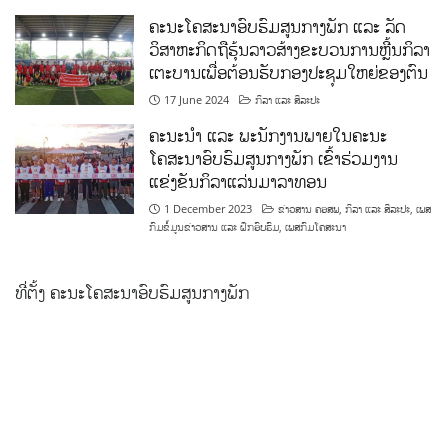
ຄະນະໂຄສະນາອົບຮົມສູນກາງພັກ ແລະ ລັດ
ວິສາຫະກິດຖືຮຸ້ນລາວສ້າງຂະບວນການຫຼີ້ນກິລາ
ເຕະບານເພື່ອຕ້ອນຮັບກອງປະຊຸມໃຫຍ່ຂອງຕົນ
17 June 2024
ກິລາ ແລະ ສິລະປະ
ຄະນະນຳ ແລະ ພະນັກງານພາຍໃນຄະນະ
ໂຄສະນາອົບຮົມສູນກາງພັກ ເຂົ້າຮ່ວມງານ
ແຂ່ງຂັນກິລາແລ່ນມາລາທອນ
1 December 2023
ຂ່າວສານ ຄອສພ
,
ກິລາ ແລະ ສິລະປະ
,
ເພສ
ກົມຂໍ້ມູນຂ່າວສານ ແລະ ຝຶກອົບຮົມ
,
ເພສກົມໂຄສະນາ
ທີ່ຕັ້ງ ຄະນະໂຄສະນາອົບຮົມສູນກາງພັກ