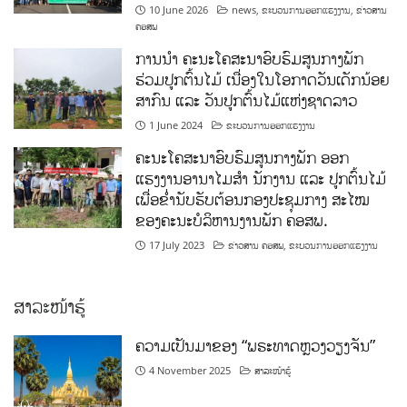
10 June 2026
news
,
ຂະບວນການອອກແຮງງານ
,
ຂ່າວສານ
ຄອສພ
ການນໍາ ຄະນະໂຄສະນາອົບຮົມສູນກາງພັກ
ຮ່ວມປູກຕົ້ນໄມ້ ເນື່ອງໃນໂອກາດວັນເດັກນ້ອຍ
ສາກົນ ແລະ ວັນປູກຕົ້ນໄມ້ແຫ່ງຊາດລາວ
1 June 2024
ຂະບວນການອອກແຮງງານ
ຄະນະໂຄສະນາອົບຮົມສູນກາງພັກ ອອກ
ແຮງງານອານາໄມສໍາ ນັກງານ ແລະ ປູກຕົ້ນໄມ້
ເພື່ອຂໍ່ານັບຮັບຕ້ອນກອງປະຊຸມກາງ ສະໄໝ
ຂອງຄະນະບໍລິຫານງານພັກ ຄອສພ.
17 July 2023
ຂ່າວສານ ຄອສພ
,
ຂະບວນການອອກແຮງງານ
ສາລະໜ້າຮູ້
ຄວາມເປັນມາຂອງ “ພຣະທາດຫຼວງວຽງຈັນ”
4 November 2025
ສາລະໜ້າຮູ້