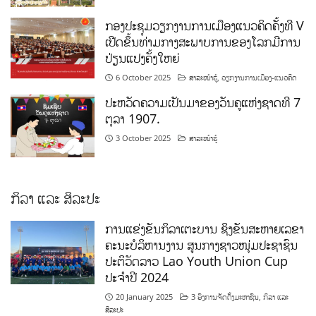
ກອງປະຊຸມວຽກງານການເມືອງແນວຄິດຄັ້ງທີ V
ເປີດຂຶ້ນທ່າມກາງສະພາບການຂອງໂລກມີການ
ປ່ຽນແປງຄັ້ງໃຫຍ່
6 October 2025
ສາລະໜ້າຮູ້
,
ວຽກງານການເມືອງ-ແນວຄິດ
ປະຫວັດຄວາມເປັນມາຂອງວັນຄູແຫ່ງຊາດທີ 7
ຕຸລາ 1907.
3 October 2025
ສາລະໜ້າຮູ້
ກິລາ ແລະ ສິລະປະ
ການແຂ່ງຂັນກິລາເຕະບານ ຊິງຂັນສະຫາຍເລຂາ
ຄະນະບໍລິຫານງານ ສູນກາງຊາວໜຸ່ມປະຊາຊົນ
ປະຕິວັດລາວ Lao Youth Union Cup
ປະຈຳປີ 2024
20 January 2025
3 ອົງການຈັດຕັ້ງມະຫາຊົນ
,
ກິລາ ແລະ
ສິລະປະ