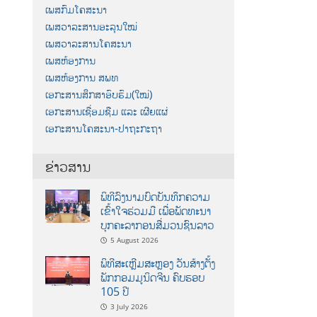
ເພສກົມໂຄສະນາ
ເພສວາລະສານອະລຸນໃໝ່
ເພສວາລະສານໂຄສະນາ
ເພສຫ້ອງການ
ເພສຫ້ອງການ ສພທ
ເອກະສານສຶກສາອົບຮົມ(ໃໝ່)
ເອກະສານເຊື່ອມຊືມ ແລະ ເຜີຍແຜ່
ເອກະສານໂຄສະນາ-ປາຖະກະຖາ
ຂ່າວສານ
ພິທີລົງນາມບົດບັນທຶກຄວາມ
ເຂົ້າໃຈຮ່ວມມື ເພື່ອພັດທະນາ
ບຸກຄະລາກອນສື່ມວນຊົນລາວ
5 August 2026
ພິທີສະເຫຼີມສະຫຼອງ ວັນສ້າງຕັ້ງ
ພັກກອມມູນິດຈີນ ຄົບຮອບ
105 ປີ
3 July 2026