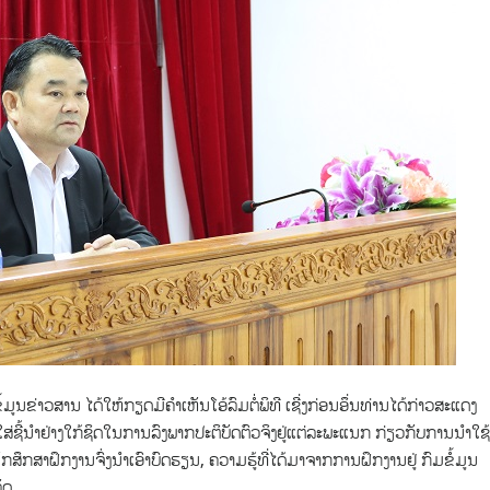
ູນຂ່າວສານ ໄດ້ໃຫ້ກຽດມີຄໍາເຫັນໂອ້ລົມຕໍ່ພິທີ ເຊີ່ງກ່ອນອຶ່ນທ່ານໄດ້ກ່າວສະແດງ
ສ່ຊີ້ນຳຢ່າງໃກ້ຊິດໃນການລົງພາກປະຕິບັດຕົວຈິງຢູ່ແຕ່ລະພະແນກ ກ່ຽວກັບການນຳໃຊ້
ັກສຶກສາຝຶກງານຈົ່ງນໍາເອົາບົດຮຽນ, ຄວາມຮູ້ທີ່ໄດ້ມາຈາກການຝຶກງານຢູ່ ກົມຂໍ້ມູນ
ັດ.