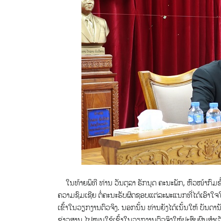
ໃນທ້າຍພິທີ ທ່ານ ວັນຕຸລາ ຣັກນຸດ ຄະນະພັກ, ຫົວໜ້າກົມຂໍ້ມ
ຄວາມຊົມເຊີຍ ຕໍ່ຄະນະຮັບຜິດຊອບແຕ່ລະພະແນກທີ່ໄດ້ເອົາໃຈໃ
ເຂົ້າໃນວຽກງານຕົວຈິງ. ນອກນັ້ນ ທ່ານຍັງໄດ້ເນັ້ນໃຫ້ ບັນດານ
ຂ່າວສານ ໄປໝູນໃຊ້ເຂົ້າໃນວຽກງານຕົວຈິງໃຫ້ປະສົບຜົນສໍາເລ