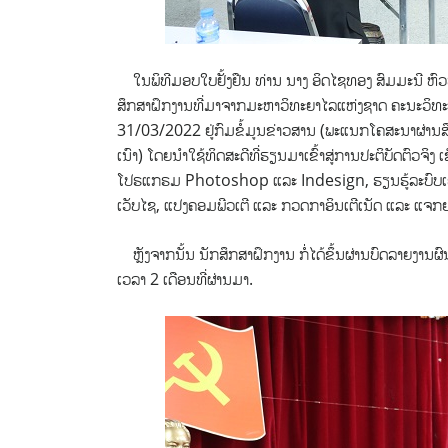
ໃນພິທີມອບໃບຢັ້ງຢືນ ທ່ານ ນາງ ອິດໄຊທອງ ສົມມະນີ ຫົວ
ສຶກສາຝຶກງານທີ່ມາຈາກມະຫາວິທະຍາໄລແຫ່ງຊາດ ຄະນະວິທະ
31/03/2022 ຢູ່ກົມຂໍ້ມູນຂ່າວສານ (ພະແນກໂຄສະນາຜ່ານສ
ເນົາ) ໂດຍນໍາໃຊ້ທິດສະດີທີ່ຮຽນມາເຂົ້າສູ່ການປະຕິບັດຕົວຈ
ໂປຣແກຣມ Photoshop ແລະ Indesign, ຮຽນຮູ້ລະບົບເຄື
ເວັບໄຊ, ແປງຄອມພີວເຕີ ແລະ ກວດກາອິນເຕີເນັດ ແລະ ແຈກຢ
ຫຼັງຈາກນັ້ນ ນັກສຶກສາຝຶກງານ ກໍ່ໄດ້ຂຶ້ນຜ່ານບົດລາຍງານຜ
ເວລາ 2 ເດືອນທີ່ຜ່ານມາ.