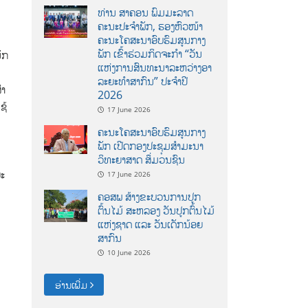
ທ່ານ ສາຄອນ ພົມມະລາດ
ຄະນະປະຈໍາພັກ, ຮອງຫົວໜ້າ
ຄະນະໂຄສະນາອົບຮົມສູນກາງ
ພັກ ເຂົ້າຮ່ວມກິດຈະກຳ “ວັນ
ັກ
ແຫ່ງການສົນທະນາລະຫວ່າງອາ
ລະຍະທຳສາກົນ” ປະຈຳປີ
ໍາ
2026
ຊ້
17 June 2026
ຄະນະໂຄສະນາອົບຮົມສູນກາງ
ພັກ ເປີດກອງປະຊຸມສຳມະນາ
ວິທະຍາສາດ ສຶ່ມວນຊົນ
ຍະ
17 June 2026
ຄອສພ ສ້າງຂະບວນການປູກ
ຕົ້ນໄມ້ ສະຫລອງ ວັນປູກຕົ້ນໄມ້
ແຫ່ງຊາດ ແລະ ວັນເດັກນ້ອຍ
ສາກົນ
10 June 2026
ອ່ານເພີ່ມ