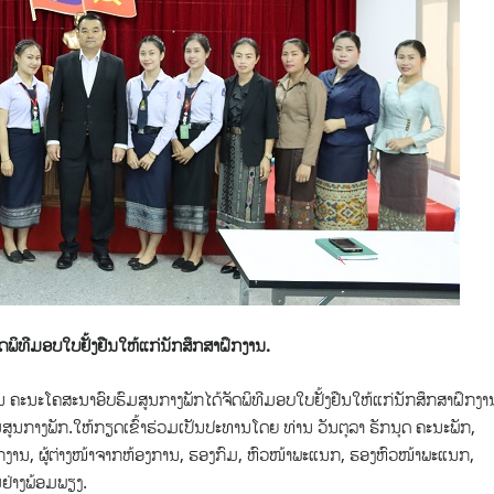
ັດພິທີມອບໃບຢັ້ງຢືນໃຫ້ແກ່ນັກສຶກສາຝຶກງານ.
 ຄະນະໂຄສະນາອົບຮົມສູນກາງພັກໄດ້ຈັດພິທີມອບໃບຢັ້ງຢືນໃຫ້ແກ່ນັກສຶກສາຝຶກງາ
ມສູນກາງພັກ.ໃຫ້ກຽດເຂົ້າຮ່ວມເປັນປະທານໂດຍ ທ່ານ ວັນຕຸລາ ຣັກນຸດ ຄະນະພັກ,
ະນັກງານ, ຜູ້ຕ່າງໜ້າຈາກຫ້ອງການ, ຮອງກົມ, ຫົວໜ້າພະແນກ, ຮອງຫົວໜ້າພະແນກ,
ມຢ່າງພ້ອມພຽງ.