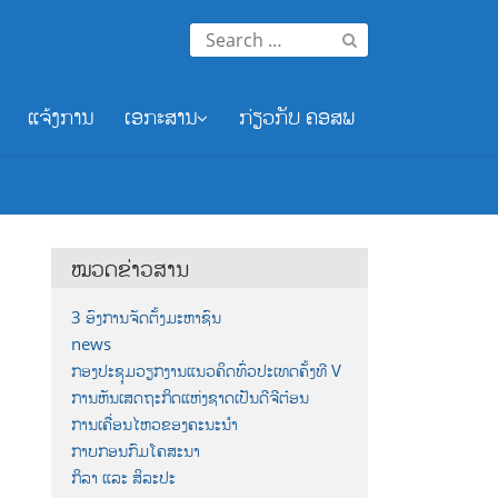
Search
for:
ແຈ້ງການ
ເອກະສານ
ກ່ຽວກັບ ຄອສພ
ໝວດຂ່າວສານ
3 ອົງການຈັດຕັ້ງມະຫາຊົນ
news
ກອງປະຊຸມວຽກງານແນວຄິດທົ່ວປະເທດຄັ້ງທີ V
ການຫັນເສດຖະກິດແຫ່ງຊາດເປັນດີຈີຕ໋ອນ
ການເຄື່ອນໄຫວຂອງຄະນະນຳ
ກາບກອນກົມໂຄສະນາ
ກິລາ ແລະ ສິລະປະ