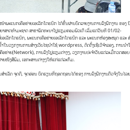
ໜ້າພະແນກເຄືອຂ່າຍເອເລັກໂຕຣນິກ ໄດ້ຂື້ນຜ່ານບົດລາຍງານການລົງຝຶກງານ ຂອງ ນ
ຍາສາດທຳມະຊາດ ສາຂາພັດທະນາໂປຼແກຼມຄອມພິວເຕີ ເລີ່ມແຕ່ວັນທີ 01/02-
ື່ເອເລັກໂຕຣນິກ, ພະແນກເຄືອຂ່າຍເອເລັກໂຕຣນິກ ແລະ ພະແນກຫ້ອງສະໝຸດ ແລະ ສ
ິງ ເຂົ້າໃນວຽກງານການສ້າງເວັບໄຊນຳໃຊ້ wordpress, ຕິດຕັ້ງເຊີເວີຈຳລອງ, ການນຳໃ
ອຂ່າຍ(Network), ການລົງໂປຼແກຼມຕ່າງໆ, ວຽກງານປະຈຳວັນແຕ່ລະມື້ກວດສອບ
າຍໜັງສືພິມ, ເອກະສານຕ່າງໆໃຫ້ແກ່ແຕ່ລະກົມ.
ົນສໍາເລັດ ຈຸດດີ, ຈຸດອ່ອນ ບົດຮຽນທີ່ຖອດຖອນໄດ້ຂອງ ການລົງຝຶກງານຕົວຈິງໃນໄລ