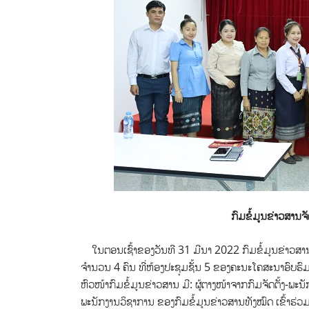
ກົມຂໍ້ມູນຂ່າວສານຈ
ໃນຕອນເຊົ້າຂອງວັນທີ 31 ມີນາ 2022 ກົມຂໍ້ມູນຂ່າວສານ
ຈຳນວນ 4 ຄົນ
ທີ່ຫ້ອງປະຊຸມຊັ້ນ 5 ຂອງຄະນະໂຄສະນາອົບຮົ
ຫົວໜ້າກົມຂໍ້ມູນຂ່າວສານ ມີ: ຜູ້ຕາງໜ້າຈາກກົມຈັດຕັ້ງ-ພ
ພະນັກງານວິຊາການ ຂອງກົມຂໍ້ມູນຂ່າວສານທັງໝົດ ເຂົ້າຮ່ວ