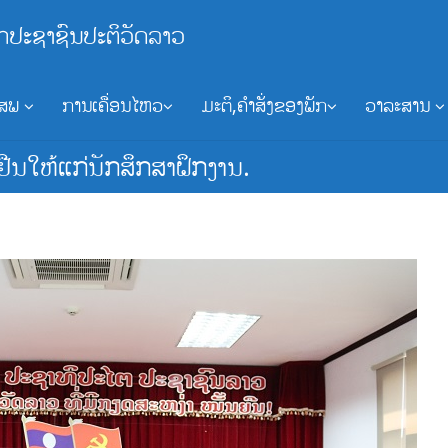
ກປະຊາຊົນປະຕິວັດລາວ
ອສພ
ການເຄື່ອນໄຫວ
ມະຕິ,ຄຳສັ່ງຂອງພັກ
ວາລະສານ
ງຢືນໃຫ້ແກ່ນັກສຶກສາຝຶກງານ.