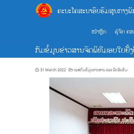
Skip
ຄະນະໂຄສະນາອົບຮົມສູນກາງພັ
to
content
ໜ້າຫຼັກ
ຮູ້ຈັກ ຄ
ກົມຂໍ້ມູນຂ່າວສານຈັດພິທີມອບໃບຢັ້
31 March 2022
ເພສກົມຂໍ້ມູນຂ່າວສານ ແລະ ຝຶກອົບຮົມ