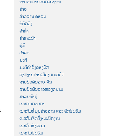
ຂະບວນການອອກແຮງງານ
ຂ່າວ
ຂ່າວສານ ຄອສພ
ຂໍ້ຕົກລົງ
ຄຳສັ່ງ
ຄຳແນະນຳ
ຄູ່ມື
ດຳລັດ
ມະຕິ
ມະຕິຄຳສັ່ງຂອງພັກ
ວຽກງານການເມືອງ-ແນວຄິດ
ສາຍພົວພັນລາວ-ຈີນ
ສາຍພົວພັນລາວຫວຽດນາມ
ສາລະໜ້າຮູ້
ເພສກົມກວດກາ
ນ
ເພສກົມຂໍ້ມູນຂ່າວສານ ແລະ ຝຶກອົບຮົມ
ເພສກົມຈັດຕັ້ງ-ພະນັກງານ
ເພສກົມສັງລວມ
ເພສກົມອົບຮົມ