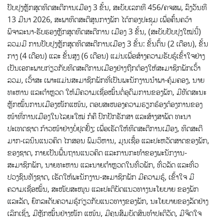
ປັບປຸງຫຼັກສູດທິດສະດີການເມືອງ 3 ຂັ້ນ, ສະບັບເລກທີ 456/ຄຈສພ, ລົງວັນທີ
13 ມີນາ 2026, ສະພາທິດສະດີສູນກາງພັກ ໄດ້ກອງປະຊຸມ ເພື່ອຄົ້ນຄວ້າ
ພິຈາລະນາ-ຮັບຮອງຫຼັກສູດທິດສະດີການ ເມືອງ 3 ຂັ້ນ, (ສະບັບປັບປຸງໃໝ່ນີ້)
ລວມມີ ການປັບປຸງຫຼັກສູດທິດສະດີການເມືອງ 3 ຂັ້ນ: ຂັ້ນຕົ້ນ (2 ເດືອນ), ຂັ້ນ
ກາງ (4 ເດືອນ) ແລະ ຂັ້ນສູງ (6 ເດືອນ) ແມ່ນເພື່ອສ້າງຄວາມຮັບຮູ້ເຂົ້າໃຈຢ່າງ
ເປັນເອກະພາບກ່ຽວກັບທິດສະດີການເມືອງຢ່າງຖືກຕ້ອງໃຫ້ສະມາຊິກພັກເວົ້າ
ລວມ, ເວົ້າສະ ເພາະແມ່ນສະມາຊິກພັກທີ່ເປັນພະນັກງານນໍາພາ-ຄຸ້ມຄອງ, ນາຍ
ທະຫານ ແລະຕໍາຫຼວດ ໃຫ້ມີຄວາມເຊື່ອໝັ້ນຕໍ່ອຸດົມການຂອງພັກ, ມີທັດສະນະ
ຫຼັກໝັ້ນການເມືອງໜັກແໜ້ນ, ຕອບສະໜອງຄວາມຮຽກຮ້ອງຕ້ອງການຂອງ
ໜ້າທີ່ການເມືອງໃນໄລຍະໃໝ່ ກໍຄື ປົກປັກຮັກສາ ແລະສ້າງສາພັດ ທະນາ
ປະເທດຊາດ ກ້າວໜ້າຢ່າງບໍ່ຢຸດຢັ້ງ; ເພື່ອເຮັດໃຫ້ທິດສະດີການເມືອງ, ທິດສະດີ
ມາກ-ເລນິນແນວຄິດ ໄກສອນ ພົມວິຫານ, ມູນເຊື້ອ ແລະປະຫວັດສາດຂອງພັກ,
ຂອງຊາດ, ກາຍເປັນພື້ນຖານແນວຄິດ ແລະການກະທໍາຂອງພະນັກງານ-
ສະມາຊິກພັກ, ນາຍທະຫານ ແລະນາຍຕໍາຫຼວດໃນທົ່ວພັກ, ທົ່ວລັດ ແລະທົ່ວ
ປວງຊົນທັງຊາດ, ເຮັດໃຫ້ພະນັກງານ-ສະມາຊິກພັກ ມີຄວາມຮູ້, ເຂົ້າໃຈ ມີ
ຄວາມເຊື່ອໝັ້ນ, ສະໜັບສະໜູນ ແລະປະຕິບັດແນວທາງນະໂຍບາຍ ຂອງພັກ
ແລະລັດ, ຍົກລະດັບຄວາມຮູ້ກ່ຽວກັບແນວທາງຂອງພັກ, ນະໂຍບາຍຂອງລັດຢ່າງ
ເລິກເຊິ່ງ, ມີຫຼັກໝັ້ນຢ່າງໜັກ ແໜ້ນ, ມີຄຸນສົມບັດສິນທໍາປະຕິວັດ, ມີຈິດໃຈ