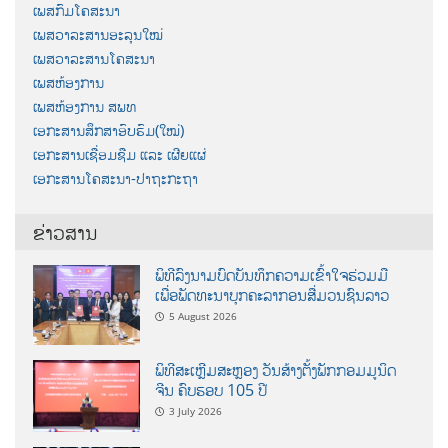
ເພສກົມໂຄສະນາ
ເພສວາລະສານອະລຸນໃໝ່
ເພສວາລະສານໂຄສະນາ
ເພສຫ້ອງການ
ເພສຫ້ອງການ ສພທ
ເອກະສານສຶກສາອົບຮົມ(ໃໝ່)
ເອກະສານເຊື່ອມຊືມ ແລະ ເຜີຍແຜ່
ເອກະສານໂຄສະນາ-ປາຖະກະຖາ
ຂ່າວສານ
ພິທີລົງນາມບົດບັນທຶກຄວາມເຂົ້າໃຈຮ່ວມມື
ເພື່ອພັດທະນາບຸກຄະລາກອນສື່ມວນຊົນລາວ
5 August 2026
ພິທີສະເຫຼີມສະຫຼອງ ວັນສ້າງຕັ້ງພັກກອມມູນິດ
ຈີນ ຄົບຮອບ 105 ປີ
3 July 2026