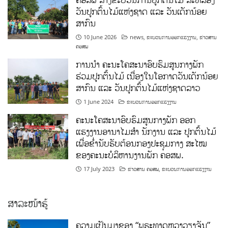
ວັນປູກຕົ້ນໄມ້ແຫ່ງຊາດ ແລະ ວັນເດັກນ້ອຍ
ສາກົນ
10 June 2026
news
,
ຂະບວນການອອກແຮງງານ
,
ຂ່າວສານ
ຄອສພ
ການນໍາ ຄະນະໂຄສະນາອົບຮົມສູນກາງພັກ
ຮ່ວມປູກຕົ້ນໄມ້ ເນື່ອງໃນໂອກາດວັນເດັກນ້ອຍ
ສາກົນ ແລະ ວັນປູກຕົ້ນໄມ້ແຫ່ງຊາດລາວ
1 June 2024
ຂະບວນການອອກແຮງງານ
ຄະນະໂຄສະນາອົບຮົມສູນກາງພັກ ອອກ
ແຮງງານອານາໄມສໍາ ນັກງານ ແລະ ປູກຕົ້ນໄມ້
ເພື່ອຂໍ່ານັບຮັບຕ້ອນກອງປະຊຸມກາງ ສະໄໝ
ຂອງຄະນະບໍລິຫານງານພັກ ຄອສພ.
17 July 2023
ຂ່າວສານ ຄອສພ
,
ຂະບວນການອອກແຮງງານ
ສາລະໜ້າຮູ້
ຄວາມເປັນມາຂອງ “ພຣະທາດຫຼວງວຽງຈັນ”