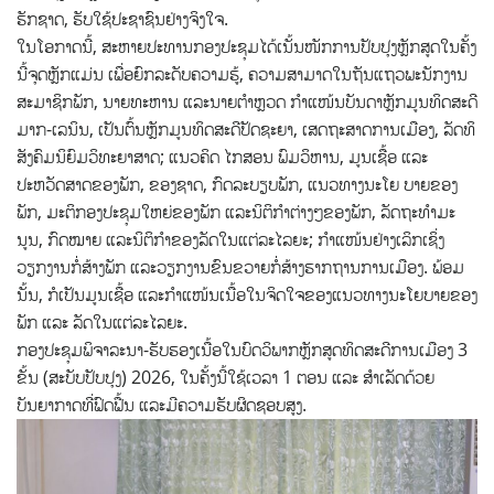
ຮັກຊາດ, ຮັບໃຊ້ປະຊາຊົນຢ່າງຈິງໃຈ.
ໃນໂອກາດນີ້, ສະຫາຍປະທານກອງປະຊຸມໄດ້ເນັ້ນໜັກການປັບປຸງຫຼັກສູດໃນຄັ້ງ
ນີ້ຈຸດຫຼັກແມ່ນ ເພື່ອຍົກລະດັບຄວາມຮູ້, ຄວາມສາມາດໃນຖັນແຖວພະນັກງານ
ສະມາຊິກພັກ, ນາຍທະຫານ ແລະນາຍຕໍາຫຼວດ ກຳແໜ້ນບັນດາຫຼັກມູນທິດສະດີ
ມາກ-ເລນິນ, ເປັນຕົ້ນຫຼັກມູນທິດສະດີປັດຊະຍາ, ເສດຖະສາດການເມືອງ, ລັດທິ
ສັງຄົມນິຍົມວິທະຍາສາດ; ແນວຄິດ ໄກສອນ ພົມວິຫານ, ມູນເຊື້ອ ແລະ
ປະຫວັດສາດຂອງພັກ, ຂອງຊາດ, ກົດລະບຽບພັກ, ແນວທາງນະໂຍ ບາຍຂອງ
ພັກ, ມະຕິກອງປະຊຸມໃຫຍ່ຂອງພັກ ແລະນິຕິກໍາຕ່າງໆຂອງພັກ, ລັດຖະທໍາມະ
ນູນ, ກົດໝາຍ ແລະນິຕິກຳຂອງລັດໃນແຕ່ລະໄລຍະ; ກໍາແໜ້ນຢ່າງເລິກເຊິ່ງ
ວຽກງານກໍ່ສ້າງພັກ ແລະວຽກງານຂົນຂວາຍກໍ່ສ້າງຮາກຖານການເມືອງ. ພ້ອມ
ນັ້ນ, ກໍເປັນມູນເຊື້ອ ແລະກຳແໜ້ນເນື້ອໃນຈິດໃຈຂອງແນວທາງນະໂຍບາຍຂອງ
ພັກ ແລະ ລັດໃນແຕ່ລະໄລຍະ.
ກອງປະຊຸມພິຈາລະນາ-ຮັບຮອງເນື້ອໃນບົດວິພາກຫຼັກສູດທິດສະດີການເມືອງ 3
ຂັ້ນ (ສະບັບປັບປຸງ) 2026, ໃນຄັ້ງນີ້ໃຊ້ເວລາ 1 ຕອນ ແລະ ສໍາເລັດດ້ວຍ
ບັນຍາກາດທີ່ຟົດຟື້ນ ແລະມີຄວາມຮັບຜິດຊອບສູງ.