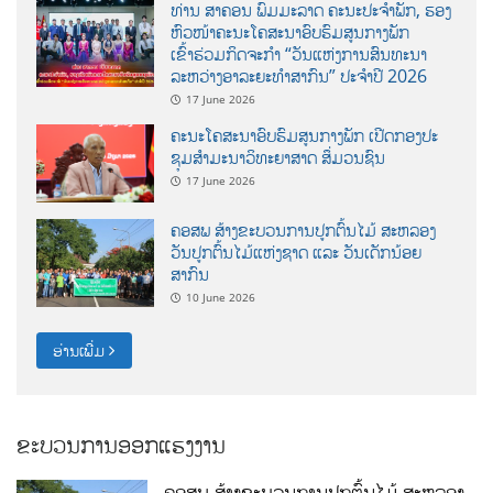
ທ່ານ ສາຄອນ ພົມມະລາດ ຄະນະປະຈໍາພັກ, ຮອງ
ຫົວໜ້າຄະນະໂຄສະນາອົບຮົມສູນກາງພັກ
ເຂົ້າຮ່ວມກິດຈະກຳ “ວັນແຫ່ງການສົນທະນາ
ລະຫວ່າງອາລະຍະທຳສາກົນ” ປະຈຳປີ 2026
17 June 2026
ຄະນະໂຄສະນາອົບຮົມສູນກາງພັກ ເປີດກອງປະ
ຊຸມສຳມະນາວິທະຍາສາດ ສຶ່ມວນຊົນ
17 June 2026
ຄອສພ ສ້າງຂະບວນການປູກຕົ້ນໄມ້ ສະຫລອງ
ວັນປູກຕົ້ນໄມ້ແຫ່ງຊາດ ແລະ ວັນເດັກນ້ອຍ
ສາກົນ
10 June 2026
ອ່ານເພີ່ມ
ຂະບວນການອອກແຮງງານ
ຄອສພ ສ້າງຂະບວນການປູກຕົ້ນໄມ້ ສະຫລອງ