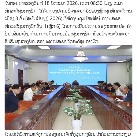
ໃນຕອນບ່າຍຂອງວັນທີ 18 ພຶດສະພາ 2026, ເວລາ 08:30 ໂມງ, ສະພາ
ທິດສະດີສູນກາງພັກ, ໄດ້ຈັດກອງປະຊຸມພິຈາລະນາ-ຮັບຮອງຫຼັກສູດທິດສະດີການ
ເມືອງ 3 ຂັ້ນ(ສະບັບປັບປຸງ) 2026; ທີ່ຫ້ອງປະຊຸມໃຫຍ່ສໍໍານັກງານສະພາ
ທິດສະດີສູນກາງພັກຊັ້ນ II (ຫຼັກ 6) ໂດຍການເປັນປະທານຂອງສະຫາຍ ປອ. ຄໍາ
ພັນ ເຜີຍຍະວົງ, ກໍາມະການກົມການເມືອງສູນກາງພັກ, ຫົວໜ້າຄະນະໂຄສະນາ
ອົບຮົມສູນກາງພັກ, ຮອງປະທານສະພາທິດສະດີສູນກາງພັກ.
ໂດຍປະຕິບັດຕາມແຈ້ງການຂອງຄະນະຈັດຕັ້ງສູນກາງພັກ, ວ່າດ້ວຍການກະກຽມ