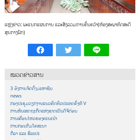
ແຫຼ່ງຂ່າວ: ພະແນກແຜນການ ແລະສັງລວມການຄົ້ນຄວ້າ(ຫ້ອງສະພາທິດສະດີ
ສູນກາງພັກ)
ໝວດຂ່າວສານ
3 ອົງການຈັດຕັ້ງມະຫາຊົນ
news
ກອງປະຊຸມວຽກງານແນວຄິດທົ່ວປະເທດຄັ້ງທີ V
ການຫັນເສດຖະກິດແຫ່ງຊາດເປັນດີຈີຕ໋ອນ
ການເຄື່ອນໄຫວຂອງຄະນະນຳ
ກາບກອນກົມໂຄສະນາ
ກິລາ ແລະ ສິລະປະ