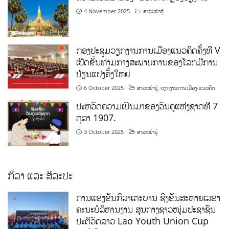
4 November 2025
ສາລະໜ້າຮູ້
ກອງປະຊຸມວຽກງານການເມືອງແນວຄິດຄັ້ງທີ V
ເປີດຂຶ້ນທ່າມກາງສະພາບການຂອງໂລກມີການ
ປ່ຽນແປງຄັ້ງໃຫຍ່
6 October 2025
ສາລະໜ້າຮູ້
,
ວຽກງານການເມືອງ-ແນວຄິດ
ປະຫວັດຄວາມເປັນມາຂອງວັນຄູແຫ່ງຊາດທີ 7
ຕຸລາ 1907.
3 October 2025
ສາລະໜ້າຮູ້
ກິລາ ແລະ ສິລະປະ
ການແຂ່ງຂັນກິລາເຕະບານ ຊິງຂັນສະຫາຍເລຂາ
ຄະນະບໍລິຫານງານ ສູນກາງຊາວໜຸ່ມປະຊາຊົນ
ປະຕິວັດລາວ Lao Youth Union Cup