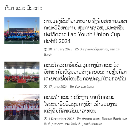
ການແຂ່ງຂັນກິລາເຕະບານ ຊິງຂັນສະຫາຍເລຂາ
ຄະນະບໍລິຫານງານ ສູນກາງຊາວໜຸ່ມປະຊາຊົນ
ປະຕິວັດລາວ Lao Youth Union Cup
ປະຈຳປີ 2024
20 January 2025
3 ອົງການຈັດຕັ້ງມະຫາຊົນ
,
ກິລາ ແລະ
ສິລະປະ
ຄະນະໂຄສະນາອົບຮົມສູນກາງພັກ ແລະ ລັດ
ວິສາຫະກິດຖືຮຸ້ນລາວສ້າງຂະບວນການຫຼີ້ນກິລາ
ເຕະບານເພື່ອຕ້ອນຮັບກອງປະຊຸມໃຫຍ່ຂອງຕົນ
17 June 2024
ກິລາ ແລະ ສິລະປະ
ຄະນະນຳ ແລະ ພະນັກງານພາຍໃນຄະນະ
ໂຄສະນາອົບຮົມສູນກາງພັກ ເຂົ້າຮ່ວມງານ
ແຂ່ງຂັນກິລາແລ່ນມາລາທອນ
1 December 2023
ຂ່າວສານ ຄອສພ
,
ກິລາ ແລະ ສິລະປະ
,
ເພສ
ກົມຂໍ້ມູນຂ່າວສານ ແລະ ຝຶກອົບຮົມ
,
ເພສກົມໂຄສະນາ