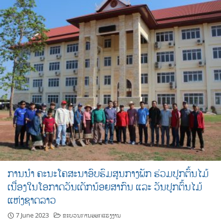
ການນໍາ ຄະນະໂຄສະນາອົບຮົມສູນກາງພັກ ຮ່ວມປູກຕົ້ນໄມ້
ເນື່ອງໃນໂອກາດວັນເດັກນ້ອຍສາກົນ ແລະ ວັນປູກຕົ້ນໄມ້
ແຫ່ງຊາດລາວ
7 June 2023
ຂະບວນການອອກແຮງງານ