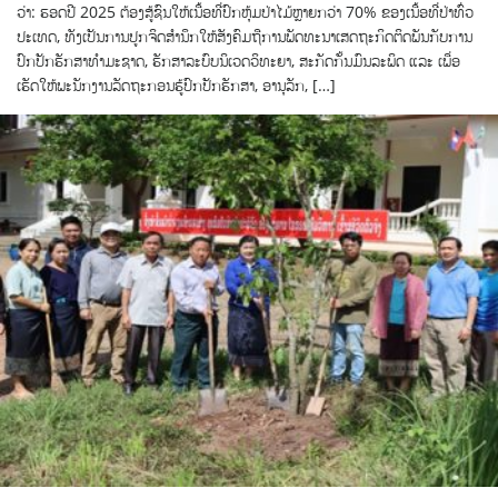
ວ່າ: ຮອດປີ 2025 ຕ້ອງສູ້ຊົນໃຫ້ເນື້ອທີ່ປົກຫຸ້ມປ່າໄມ້ຫຼາຍກວ່າ 70% ຂອງເນື້ອທີ່ປ່າທົ່ວ
ປະເທດ, ທັງເປັນການປູກຈິດສໍານຶກໃຫ້ສັງຄົມຖືການພັດທະນາເສດຖະກິດຕິດພັນກັບການ
ປົກປັກຮັກສາທໍາມະຊາດ, ຮັກສາລະບົບນິເວດວິທະຍາ, ສະກັດກັ້ນມົນລະພິດ ແລະ ເພື່ອ
ເຮັດໃຫ້ພະນັກງານລັດຖະກອນຮູ້ປົກປັກຮັກສາ, ອານຸລັກ, […]