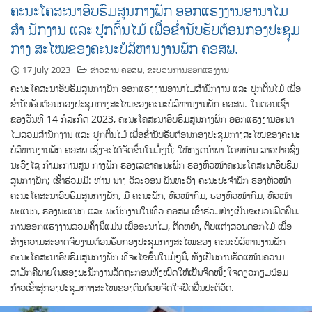
ຄະນະໂຄສະນາອົບຮົມສູນກາງພັກ ອອກແຮງງານອານາໄມ
ສໍາ ນັກງານ ແລະ ປູກຕົ້ນໄມ້ ເພື່ອຂໍ່ານັບຮັບຕ້ອນກອງປະຊຸມ
ກາງ ສະໄໝຂອງຄະນະບໍລິຫານງານພັກ ຄອສພ.
17 July 2023
ຂ່າວສານ ຄອສພ
,
ຂະບວນການອອກແຮງງານ
ຄະນະໂຄສະນາອົບຮົມສູນກາງພັກ ອອກແຮງງານອານາໄມສໍານັກງານ ແລະ ປູກຕົ້ນໄມ້ ເພື່ອ
ຂໍ່ານັບຮັບຕ້ອນກອງປະຊຸມກາງສະໄໝຂອງຄະນະບໍລິຫານງານພັກ ຄອສພ. ໃນຕອນເຊົ້່າ
ຂອງວັນທີ 14 ກໍລະກົດ 2023, ຄະນະໂຄສະນາອົບຮົມສູນກາງພັກ ອອກແຮງງານອະນາ
ໄມລວມສໍານັກງານ ແລະ ປູກຕົ້ນໄມ້ ເພື່ອຂໍ່ານັບຮັບຕ້ອນກອງປະຊຸມກາງສະໄໝຂອງຄະນະ
ບໍລິຫານງານພັກ ຄອສພ ເຊິ່ງຈະໄດ້ຈັດຂຶ້ນໃນມໍ່ໆນີ້; ໃຫ້ກຽດນໍາພາ ໂດຍທ່ານ ລາວປາວຊົ່ງ
ນະວົງໄຊ ກໍາມະການສູນ ກາງພັກ ຮອງເລຂາຄະນະພັກ ຮອງຫົວໜ້າຄະນະໂຄສະນາອົບຮົມ
ສູນກາງພັກ; ເຂົ້້າຮ່ວມມີ: ທ່ານ ນາງ ວິລະວອນ ພັນທະວົງ ຄະນະປະຈໍາພັກ ຮອງຫົວໜ້າ
ຄະນະໂຄສະນາອົບຮົມສູນກາງພັກ, ມີ ຄະນະພັກ, ຫົວໜ້າກົມ, ຮອງຫົວໜ້າກົມ, ຫົວໜ້າ
ພະແນກ, ຮອງພະແນກ ແລະ ພະນັກງານໃນທົ່ວ ຄອສພ ເຂົ້້າຮ່ວມຢ່າງເປັນຂະບວນຟົດຟື້ນ.
ການອອກແຮງງານລວມຄັ້ງນີ້ແມ່ນ ເພື່ອອະນາໄມ, ຕັດຫຍ້າ, ຕົບແຕ່ງສວນດອກໄມ້ ເພື່ອ
ສ້າງຄວາມສະອາດຈົບງາມຕ້ອນຮັບກອງປະຊຸມກາງສະໄໝຂອງ ຄະນະບໍລິຫານງານພັກ
ຄະນະໂຄສະນາອົບຮົມສູນກາງພັກ ທີ່ຈະໄຂຂຶ້ນໃນມໍ່ໆນີ້, ທັງເປັນການຮັດແໜ້ນຄວາມ
ສາມັກຄີພາຍໃນຂອງພະນັກງານລັດຖະກອນທັງໝົດໃຫ້ເປັນຈິດໜຶ່ງໃຈດຽວກຽມພ້ອມ
ກ້າວເຂົ້າສູ່ກອງປະຊຸມກາງສະໄໝຂອງຕົນດ້ວຍຈິດໃຈຟົດຟື້ນປະຕິວັດ.