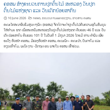
ຄອສພ ສ້າງຂະບວນການປູກຕົ້ນໄມ້ ສະຫລອງ ວັນປູກ
ຕົ້ນໄມ້ແຫ່ງຊາດ ແລະ ວັນເດັກນ້ອຍສາກົນ
10 June 2026
news
,
ຂະບວນການອອກແຮງງານ
,
ຂ່າວສານ ຄອສພ
ຄະນະໂຄສະນາອົບຮົມສູນກາງພັກ (ຄອສພ) ຈັດກິດຈະກຳປູກຕົ້ນໄມ້ຄືນຄວາມອຸດົມສົມບູນ
ໃຫ້ທຳມະ ຊາດ ເພື່ອສະເຫລີມສະຫລອງວັນປູກຕົ້ນໄມ້ແຫ່ງຊາດ ຄົບຮອບ 46 ປີ ແລະ ວັນ
ເດັກນ້ອຍສາກົນ ຄົບຮອບ 101 ປີ ໃນວັນທີ 1 ມິຖຸນາ 2026 ໂດຍມີ ທ່ານ ຄຳພັນ ເຜີຍ
ຍະວົງ ຫົວໜ້າ ຄອສພ, ມີຮອງຫົວໜ້າ ຄອສພ, ຄະນະພັກ- ຄະນະນໍາ, ບັນດາກົມ ແລະ
ທຽບເທົ່າກົມ, ພະນັກງານ -ລັດຖະກອນ ພາຍໃນ ຄອສພ ເຂົ້າຮ່ວມ.