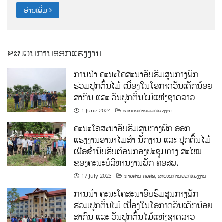
ຂະບວນການອອກແຮງງານ
ການນໍາ ຄະນະໂຄສະນາອົບຮົມສູນກາງພັກ
ຮ່ວມປູກຕົ້ນໄມ້ ເນື່ອງໃນໂອກາດວັນເດັກນ້ອຍ
ສາກົນ ແລະ ວັນປູກຕົ້ນໄມ້ແຫ່ງຊາດລາວ
1 June 2024
ຂະບວນການອອກແຮງງານ
ຄະນະໂຄສະນາອົບຮົມສູນກາງພັກ ອອກ
ແຮງງານອານາໄມສໍາ ນັກງານ ແລະ ປູກຕົ້ນໄມ້
ເພື່ອຂໍ່ານັບຮັບຕ້ອນກອງປະຊຸມກາງ ສະໄໝ
ຂອງຄະນະບໍລິຫານງານພັກ ຄອສພ.
17 July 2023
ຂ່າວສານ ຄອສພ
,
ຂະບວນການອອກແຮງງານ
ການນໍາ ຄະນະໂຄສະນາອົບຮົມສູນກາງພັກ
ຮ່ວມປູກຕົ້ນໄມ້ ເນື່ອງໃນໂອກາດວັນເດັກນ້ອຍ
ສາກົນ ແລະ ວັນປູກຕົ້ນໄມ້ແຫ່ງຊາດລາວ
7 June 2023
ຂະບວນການອອກແຮງງານ