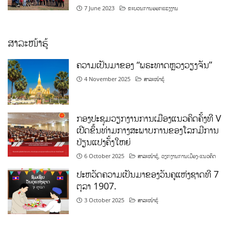
ສາລະໜ້າຮູ້
ຄວາມເປັນມາຂອງ “ພຣະທາດຫຼວງວຽງຈັນ”
4 November 2025
ສາລະໜ້າຮູ້
ກອງປະຊຸມວຽກງານການເມືອງແນວຄິດຄັ້ງທີ V
ເປີດຂຶ້ນທ່າມກາງສະພາບການຂອງໂລກມີການ
ປ່ຽນແປງຄັ້ງໃຫຍ່
6 October 2025
ສາລະໜ້າຮູ້
,
ວຽກງານການເມືອງ-ແນວຄິດ
ປະຫວັດຄວາມເປັນມາຂອງວັນຄູແຫ່ງຊາດທີ 7
ຕຸລາ 1907.
3 October 2025
ສາລະໜ້າຮູ້
ກິລາ ແລະ ສິລະປະ