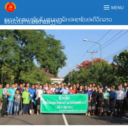
Skip
MENU
to
content
ຄະນະໂຄສະນາອົບຮົມສູນກາງພັກປະຊາຊົນປະຕິວັດລາວ
ຂະບວນການອອກແຮງງານ