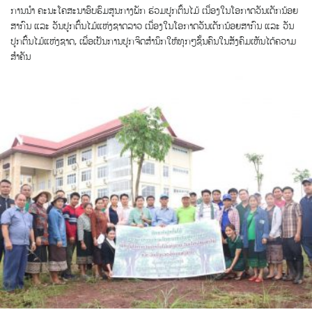
ການນໍາ ຄະນະໂຄສະນາອົບຮົມສູນກາງພັກ ຮ່ວມປູກຕົ້ນໄມ້ ເນື່ອງໃນໂອກາດວັນເດັກນ້ອຍ
ສາກົນ ແລະ ວັນປູກຕົ້ນໄມ້ແຫ່ງຊາດລາວ ເນື່ອງໃນໂອກາດວັນເດັກນ້ອຍສາກົນ ແລະ ວັນ
ປູກຕົ້ນໄມ້ແຫ່ງຊາດ, ເພື່ອເປັນການປູກຈິດສໍານຶກໃຫ້ທຸກໆຊັ້ນຄົນໃນສັງຄົມເຫັນໄດ້ຄວາມ
ສໍາຄັນ