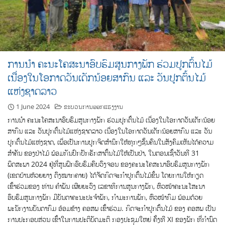
ການນໍາ ຄະນະໂຄສະນາອົບຮົມສູນກາງພັກ ຮ່ວມປູກຕົ້ນໄມ້
ເນື່ອງໃນໂອກາດວັນເດັກນ້ອຍສາກົນ ແລະ ວັນປູກຕົ້ນໄມ້
ແຫ່ງຊາດລາວ
1 June 2024
ຂະບວນການອອກແຮງງານ
ການນໍາ ຄະນະໂຄສະນາອົບຮົມສູນກາງພັກ ຮ່ວມປູກຕົ້ນໄມ້ ເນື່ອງໃນໂອກາດວັນເດັກນ້ອຍ
ສາກົນ ແລະ ວັນປູກຕົ້ນໄມ້ແຫ່ງຊາດລາວ ເນື່ອງໃນໂອກາດວັນເດັກນ້ອຍສາກົນ ແລະ ວັນ
ປູກຕົ້ນໄມ້ແຫ່ງຊາດ, ເພື່ອເປັນການປູກຈິດສໍານຶກໃຫ້ທຸກໆຊັ້ນຄົນໃນສັງຄົມເຫັນໄດ້ຄວາມ
ສໍາຄັນ ຂອງປ່າໄມ້ ພ້ອມກັນປົກປັກຮັກສາຕົ້ນໄມ້ໃຫ້ເປັນປ່າ, ໃນຕອນເຊົ້າວັນທີ 31
ພຶດສະພາ 2024 ຢູ່ທີ່ສູນຝຶກອົບຮົມຄົບວົງຈອນ ຂອງຄະນະໂຄສະນາອົບຮົມສູນກາງພັກ
(ເຂດບ້ານຫ້ວຍຍາງ ດົງໝາກຄາຍ) ໄດ້ຈັດກິດຈະກໍາປູກຕົ້ນໄມ້ຂຶ້ນ ໂດຍການໃຫ້ກຽດ
ເຂົ້າຮ່ວມຂອງ ທ່ານ ຄຳພັນ ເຜີຍຍະວົງ ເລຂາທິການສູນກາງພັກ, ຫົວໜ້າຄະນະໂສະນາ
ອົບຮົມສູນກາງພັກ ມີບັນດາຄະນະປະຈຳພັກ, ກໍາມະການພັກ, ຫົວໜ້າກົມ ພ້ອມດ້ວຍ
ພະນັກງານບັນດາກົມ ອ້ອມຂ້າງ ຄອສພ ເຂົ້າຮ່ວມ. ກິດຈະກໍາປູກຕົ້ນໄມ້ ຂອງ ຄອສພ ເປັນ
ການປະກອບສ່ວນ ເຂົ້າໃນການປະຕິບັດມະຕິ ກອງປະຊຸມໃຫຍ່ ຄັ້ງທີ XI ຂອງພັກ ທີ່ກໍານົດ