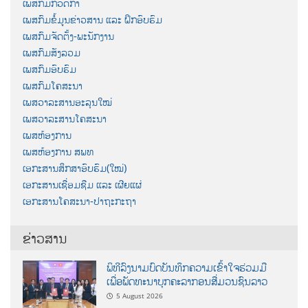
ເພສກົມກວດກາ
ເພສກົມຂໍ້ມູນຂ່າວສານ ແລະ ຝຶກອົບຮົມ
ເພສກົມຈັດຕັ້ງ-ພະນັກງານ
ເພສກົມສັງລວມ
ເພສກົມອົບຮົມ
ເພສກົມໂຄສະນາ
ເພສວາລະສານອະລຸນໃໝ່
ເພສວາລະສານໂຄສະນາ
ເພສຫ້ອງການ
ເພສຫ້ອງການ ສພທ
ເອກະສານສຶກສາອົບຮົມ(ໃໝ່)
ເອກະສານເຊື່ອມຊືມ ແລະ ເຜີຍແຜ່
ເອກະສານໂຄສະນາ-ປາຖະກະຖາ
ຂ່າວສານ
ພິທີລົງນາມບົດບັນທຶກຄວາມເຂົ້າໃຈຮ່ວມມື
ເພື່ອພັດທະນາບຸກຄະລາກອນສື່ມວນຊົນລາວ
5 August 2026