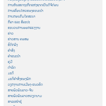
ການຫັນເສດຖະກິດແຫ່ງຊາດເປັນດີຈີຕ໋ອນ
ການເຄື່ອນໄຫວຂອງຄະນະນຳ
ກາບກອນກົມໂຄສະນາ
ກິລາ ແລະ ສິລະປະ
ຂະບວນການອອກແຮງງານ
ຂ່າວ
ຂ່າວສານ ຄອສພ
ຂໍ້ຕົກລົງ
ຄຳສັ່ງ
ຄຳແນະນຳ
ຄູ່ມື
ດຳລັດ
ມະຕິ
ມະຕິຄຳສັ່ງຂອງພັກ
ວຽກງານການເມືອງ-ແນວຄິດ
ສາຍພົວພັນລາວ-ຈີນ
ສາຍພົວພັນລາວຫວຽດນາມ
ສາລະໜ້າຮູ້