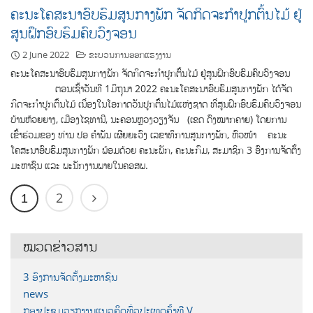
ຄະນະໂຄສະນາອົບຮົມສູນກາງພັກ ຈັດກິດຈະກຳປູກຕົ້ນໄມ້ ຢູ່
ສູນຝຶກອົບຮົມຄົບວົງຈອນ
2 June 2022
ຂະບວນການອອກແຮງງານ
ຄະນະໂຄສະນາອົບຮົມສູນກາງພັກ ຈັດກິດຈະກຳປູກຕົ້ນໄມ້ ຢູ່ສູນຝຶກອົບຮົມຄົບວົງຈອນ
ຕອນເຊົ້າວັນທີ 1ມິຖຸນາ 2022 ຄະນະໂຄສະນາອົບຮົມສູນກາງພັກ ໄດ້ຈັດ
ກິດຈະກຳປູກຕົ້ນໄມ້ ເນື່ອງໃນໂອກາດວັນປູກຕົ້ນໄມ້ແຫ່ງຊາດ ທີ່ສູນຝຶກອົບຮົມຄົບວົງຈອນ
ບ້ານຫ້ວຍຍາງ, ເມືອງໄຊທານີ, ນະຄອນຫຼວງວຽງຈັນ (ເຂດ ດົງໝາກຄາຍ) ໂດຍການ
ເຂົ້າຮ່ວມຂອງ ທ່ານ ປອ ຄຳພັນ ເຜີຍຍະວົງ ເລຂາທິການສູນກາງພັກ, ຫົວໜ້າ ຄະນະ
ໂຄສະນາອົບຮົມສູນກາງພັກ ພ້ອມດ້ວຍ ຄະນະພັກ, ຄະນະກົມ, ສະມາຊິກ 3 ອົງການຈັດຕັ້ງ
ມະຫາຊົນ ແລະ ພະນັກງານພາຍໃນຄອສພ.
2
1
ໝວດຂ່າວສານ
3 ອົງການຈັດຕັ້ງມະຫາຊົນ
news
ກອງປະຊຸມວຽກງານແນວຄິດທົ່ວປະເທດຄັ້ງທີ V