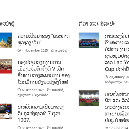
ະໜ້າຮູ້
ກິລາ ແລະ ສິລະປະ
ຄວາມເປັນມາຂອງ “ພຣະທາດ
ການແຂ່ງຂັນກ
ຫຼວງວຽງຈັນ”
ຂັນສະຫາຍເ
ບໍລິຫານງານ 
4 November 2025
ສາລະໜ້າຮູ້
ຊາວໜຸ່ມປະຊາ
ກອງປະຊຸມວຽກງານການ
ລາວ Lao Y
ເມືອງແນວຄິດຄັ້ງທີ V ເປີດ
Cup ປະຈຳປ
ຂຶ້ນທ່າມກາງສະພາບການຂອງ
20 January 2
ໂລກມີການປ່ຽນແປງຄັ້ງໃຫຍ່
ຈັດຕັ້ງມະຫາຊົນ
,
ກິລາ
6 October 2025
ສາລະໜ້າຮູ້
,
ຄະນະໂຄສະນາ
ວຽກງານການເມືອງ-ແນວຄິດ
ພັກ ແລະ ລັດວ
ປະຫວັດຄວາມເປັນມາຂອງ
ລາວສ້າງຂະບວ
ວັນຄູແຫ່ງຊາດທີ 7 ຕຸລາ
ເຕະບານເພື່ອ
1907.
ປະຊຸມໃຫຍ່ຂ
3 October 2025
ສາລະໜ້າຮູ້
17 June 2024