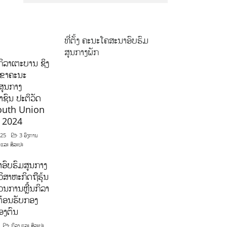
ທີ່ຕັ້ງ ຄະນະໂຄສະນາອົບຮົມ
ສູນກາງພັກ
ິລາເຕະບານ ຊິງ
ລຂາຄະນະ
ສູນກາງ
ຊົນ ປະຕິວັດ
outh Union
ີ 2024
025
3 ອົງການ
 ແລະ ສິລະປະ
ອົບຮົມສູນກາງ
ິສາຫະກິດຖືຮຸ້ນ
ນການຫຼີ້ນກິລາ
ຕ້ອນຮັບກອງ
ອງຕົນ
ກິລາ ແລະ ສິລະປະ