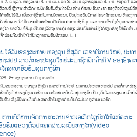
2. ເມນູລວມຂອງລະບົບ 3. ການເພີ່ມ, ແກ້ໄຂ, ລົບບັນຊີລາຍຊື່ອີເມວ 4. ການ Export ແລ
ີລາຍຊື່ ຫຼັງຈາກສໍາເລັດການຝຶກອົບຮົມດັ່ງກ່າວນັ້ນ ທ່ານ ຄຳຜາຍ ອິນທະຣາ ຮອງຫົວໜ້າສູນບໍລິ
ມີຄຳເຫັນໂອ້ລົມ ເພື່ອຊຸກຍູ້ສົ່ງເສີມການພັດທະນາ, ປັບປຸງລະບົບEmailຂອງລັດຖະບານ ຫັນວຽກ
ຮັບຜິດຊອບ ໃຫ້ມີຄວາມທັນສະໄໝ ເປັນຕົ້ນແມ່ນການສົ່ງຂໍ້ມູນ ແລະ ການເຂົ້າເຖິງຂໍ້ມູນຂ່າວສານທ
ອງໄວ ປອດໄພ ທີ່ຂໍ້ມູນເປັນຂອງລັດຖະບານຄຸ້ມຄອງ; ພ້ອມນັ້ນທ່ານຍັງໄດ້ຮຽກຮ້ອງໃຫ້ນັກສຳ ມ
ົ່ງພ້ອມກັນເອົາໃຈໃສ່ຍົກສູງຄວາມຮັບຜິດຊອບ, […]
ັນໂອ້ລົມຂອງສະຫາຍ ທອງລຸນ ສີສຸລິດ ເລຂາທິການໃຫຍ່, ປະທ
່ງສປປ ລາວຕໍ່ກອງປະຊຸມໃຫຍ່ສະມາຊິກພັກຄັ້ງທີ V ຂອງອົງຄະ
ະໂຄສະນາອົບຮົມສູນກາງພັກ
2025
ວຽກງານການເມືອງ-ແນວຄິດ
ອ້ລົມຂອງສະຫາຍ ທອງລຸນ ສີສຸລິດ ເລຂາທິການໃຫຍ່, ປະທານປະເທດແຫ່ງສປປ ລາວຕໍ່ກອງປະຊ
ພັກຄັ້ງທີ V ຂອງອົງຄະນະພັກ ຄະນະໂຄສະນາອົບຮົມສູນກາງພັກ ປັດຈຸບັນໂລກຂອງພວກເຮົາກຳລ
ັບສົນ ເຊິ່ງມີຜົນກະທົບຕໍ່ປະເທດເຮົາໃນຫຼາຍດ້ານຕົ້ນຕໍແມ່ນທາງດ້ານແນວຄິດ,
ົມການບໍລິຫານຈັດການກະດານຂ່າວເອເລັກໂຕຼນິກໃຫ້ແກ່ຄະນະ
ອົບຮົມແຂວງທົ່ວປະເທດຜ່ານລະບົບທາງໄກ(video
ence)