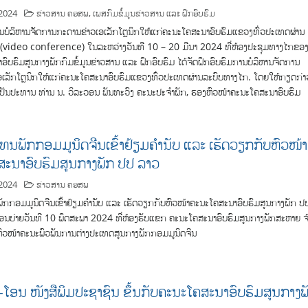
 2024
ຂ່າວສານ ຄອສພ
,
ເພສກົມຂໍ້ມູນຂ່າວສານ ແລະ ຝຶກອົບຮົມ
ນບໍລິຫານຈັດການກະດານຂ່າວເອເລັກໂຕຼນິກໃຫ້ແກ່ຄະນະໂຄສະນາອົບຮົມແຂວງທົ່ວປະເທດຜ່ານ
(video conference) ໃນລະຫວ່າງວັນທີ 10 – 20 ມີນາ 2024 ທີ່ຫ້ອງປະຊຸມທາງໄກຂອ
ົບຮົມສູນກາງພັກກົມຂໍ້ມູນຂ່າວສານ ແລະ ຝຶກອົບຮົມ ໄດ້ຈັດຝຶກອົບຮົມການບໍລິຫານຈັດການ
ອເລັກໂຕຼນິກໃຫ້ແກ່ຄະນະໂຄສະນາອົບຮົມແຂວງທົ່ວປະເທດຜ່ານລະບົບທາງໄກ. ໂດຍໃຫ້ກຽດກ່າ
ເປັນປະທານ ທ່ານ ນ. ວິລະວອນ ພັນທະວົງ ຄະນະປະຈຳພັກ, ຮອງຫົວໜ້າຄະນະໂຄສະນາອົບຮົມ
ແທນພັກກອມມູນິດຈີນເຂົ້າຢ້ຽມຄຳນັບ ແລະ ເຮັດວຽກກັບຫົວໜ້າ
ະນາອົບຮົມສູນກາງພັກ ປປ ລາວ
2024
ຂ່າວສານ ຄອສພ
ັກກອມມູນິດຈີນເຂົ້າຢ້ຽມຄຳນັບ ແລະ ເຮັດວຽກກັບຫົວໜ້າຄະນະໂຄສະນາອົບຮົມສູນກາງພັກ ປ
່າຍວັນທີ 10 ພຶດສະພາ 2024 ທີ່ຫ້ອງຮັບແຂກ ຄະນະໂຄສະນາອົບຮົມສູນກາງພັກສະຫາຍ ຈ
ວຍຫົວໜ້າຄະນະພົວພັນການຕ່າງປະເທດສູນກາງພັກກອມມູນິດຈີນ
-ໂອນ ໜັງສືພິມປະຊາຊົນ ຂຶ້ນກັບຄະນະໂຄສະນາອົບຮົມສູນກາງພ