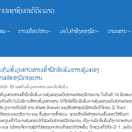
ກປະຊາຊົນປະຕິວັດລາວ
ອສພ
ການເຄື່ອນໄຫວ
ມະຕິ,ຄຳສັ່ງຂອງພັກ
ວາລະສານ
ນກົມຂໍ້ມູນຂ່າວສານເຂົ້າຝຶກອົບຮົມການຄຸ້ມຄອງ
mailຂອງລັດຖະບານ
2026
ເພສກົມຂໍ້ມູນຂ່າວສານ ແລະ ຝຶກອົບຮົມ
ຂໍ້ມູນຂ່າວສານເຂົ້າຝຶກອົບຮົມການຄຸ້ມຄອງລະບົບEmailຂອງລັດຖະບານ ໃນວັນທີ 14 ພຶດສະພ
າບັນເຕັກໂນໂລຊີການສື່ສານຂໍ້ມູນຂ່າວສານ ໄດ້ຈັດພິທີຝຶກອົບຮົມການຄຸ້ມຄອງລະບົບEmailຂອ
້ກຽດກ່າວເປີດພິທີ ທ່ານ ຄຳຜາຍ ອິນທະຣາ ຮອງຫົວໜ້າສູນບໍລິຫານລັດດິຈິຕອນ ມີ: ບັນດາ
ີຂອງກະຊວງອົງການ ແລະ ຂັ້ນສູນກາງເຂົ້າຮ່ວມ. ຈຸດປະສົງເພື່ອສ້າງຄວາມເຂັ້ມແຂງໃຫ້ບັນດາ
ທຽບເທົ່າໃນການຄຸ້ມຄອງນຳໃຊ້ລະບົບEmailລັດຖະບານ, ເຊິ່ງການຝຶກອົບຮົມດັ່ງກ່າວຈະສາມ
 ແລະ ບໍລິຫານຈັດການຜູ້ນຳໃຊ້ຂອງພາກສ່ວນຕົນເອງໄດ້ງ່າຍຂຶ້ນ; ບົດຮຽນທີ່ໄດ້ຝຶກມີ: 1. ລະບົບ