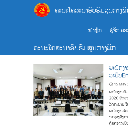
Skip
ຄະນະໂຄສະນາອົບຮົມສູນກາງພັ
to
content
ໜ້າຫຼັກ
ຮູ້ຈັກ ຄ
ຄະນະໂຄສະນາອົບຮົມສູນກາງພັກ
ພະນັກງາ
ລະບົບE
15 May 
ພະນັກງານກົມ
2026 ທີ່ສະຖ
ລັດຖະບານ ໃຫ
ພະນັກງານໄອທ
ກະຊວງອົງການ
ຄຸ້ມຄອງລະບົບ