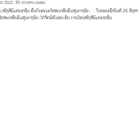
st 2022
ຂ່າວສານ ຄອສພ
 ໜັງສືພິມປະຊາຊົນ ຂຶ້ນກັບຄະນະໂຄສະນາອົບຮົມສູນກາງພັກ ໃນຕອນເຊົ້າວັນທີ 25 ສິງຫາ
ຄສະນາອົບຮົມສູນກາງພັກ ໄດ້ຈັດພິທີມອບ-ຮັບ ການໂອນໜັງສືພິມປະຊາຊົນ