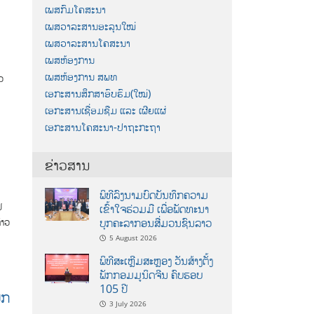
ເພສກົມໂຄສະນາ
ເພສວາລະສານອະລຸນໃໝ່
ເພສວາລະສານໂຄສະນາ
ງ
ເພສຫ້ອງການ
ເພສຫ້ອງການ ສພທ
ວ
ເອກະສານສຶກສາອົບຮົມ(ໃໝ່)
ເອກະສານເຊື່ອມຊືມ ແລະ ເຜີຍແຜ່
ເອກະສານໂຄສະນາ-ປາຖະກະຖາ
ຂ່າວສານ
ພິທີລົງນາມບົດບັນທຶກຄວາມ
ປ
ເຂົ້າໃຈຮ່ວມມື ເພື່ອພັດທະນາ
ບຸກຄະລາກອນສື່ມວນຊົນລາວ
້າວ
5 August 2026
ພິທີສະເຫຼີມສະຫຼອງ ວັນສ້າງຕັ້ງ
ພັກກອມມູນິດຈີນ ຄົບຮອບ
105 ປີ
ັກ
3 July 2026