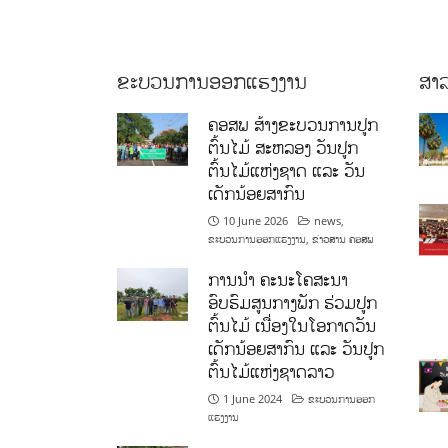
ຂະບວນການອອກແຮງງານ
ສາລ
ຄອສພ ສ້າງຂະບວນການປູກ
ຕົ້ນໄມ້ ສະຫລອງ ວັນປູກ
ຕົ້ນໄມ້ແຫ່ງຊາດ ແລະ ວັນ
ເດັກນ້ອຍສາກົນ
10 June 2026
news
,
ຂະບວນການອອກແຮງງານ
,
ຂ່າວສານ ຄອສພ
ການນໍາ ຄະນະໂຄສະນາ
ອົບຮົມສູນກາງພັກ ຮ່ວມປູກ
ຕົ້ນໄມ້ ເນື່ອງໃນໂອກາດວັນ
ເດັກນ້ອຍສາກົນ ແລະ ວັນປູກ
ຕົ້ນໄມ້ແຫ່ງຊາດລາວ
1 June 2024
ຂະບວນການອອກ
ແຮງງານ