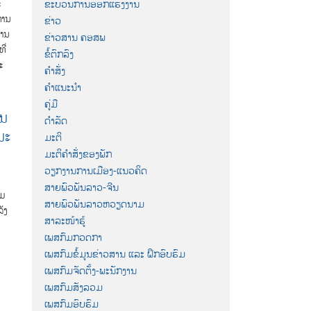
ະ
ຂະບວນການອອກແຮງງານ
ຫານ
ຂ່າວ
ງານ
ຂ່າວສານ ຄອສພ
ີ່
ຂໍ້ຕົກລົງ
ະ
ຄຳສັ່ງ
ຄຳແນະນຳ
ຄູ່ມື
ານ
ດຳລັດ
ນະ
ມະຕິ
ມະຕິຄຳສັ່ງຂອງພັກ
ວຽກງານການເມືອງ-ແນວຄິດ
ສາຍພົວພັນລາວ-ຈີນ
ຸມ
ສາຍພົວພັນລາວຫວຽດນາມ
ັງ
ສາລະໜ້າຮູ້
ເພສກົມກວດກາ
ເພສກົມຂໍ້ມູນຂ່າວສານ ແລະ ຝຶກອົບຮົມ
ເພສກົມຈັດຕັ້ງ-ພະນັກງານ
ເພສກົມສັງລວມ
ເພສກົມອົບຮົມ