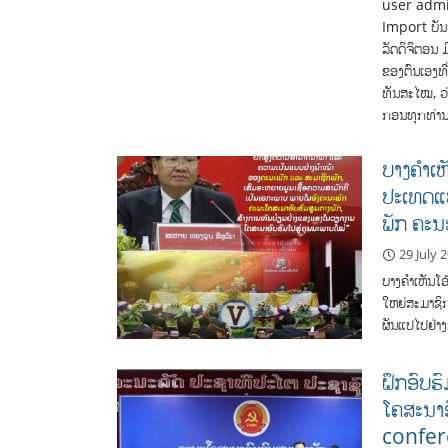
user admin 
Import ບັນຊ
ລັດດິຈິຕອນ 
ຂອງຕົນເອງທີ່
ທັນສະໄໝ, ວ່
ກອນທຸກທ່ານຈ
ບາງຄຳເຫ
ປະເທດແຫ
ພັກ ຄະນ
29 July 
ບາງຄຳເຫັນໂ
ໃຫຍ່ສະມາຊິກ
ຜັນແປໄປຢ່າງສ
ຝຶກອົບຮ
ໂຄສະນາ
confer