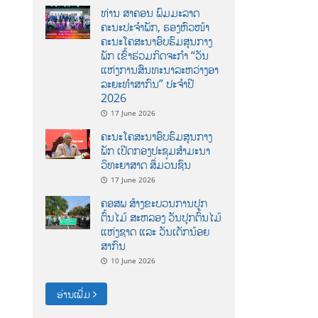
ທ່ານ ສາຄອນ ພົມມະລາດ
ຄະນະປະຈໍາພັກ, ຮອງຫົວໜ້າ
ຄະນະໂຄສະນາອົບຮົມສູນກາງ
ພັກ ເຂົ້າຮ່ວມກິດຈະກຳ “ວັນ
ແຫ່ງການສົນທະນາລະຫວ່າງອາ
ລະຍະທຳສາກົນ” ປະຈຳປີ
2026
17 June 2026
ຄະນະໂຄສະນາອົບຮົມສູນກາງ
ພັກ ເປີດກອງປະຊຸມສຳມະນາ
ວິທະຍາສາດ ສຶ່ມວນຊົນ
17 June 2026
ຄອສພ ສ້າງຂະບວນການປູກ
ຕົ້ນໄມ້ ສະຫລອງ ວັນປູກຕົ້ນໄມ້
ແຫ່ງຊາດ ແລະ ວັນເດັກນ້ອຍ
ສາກົນ
10 June 2026
ອ່ານເພີ່ມ