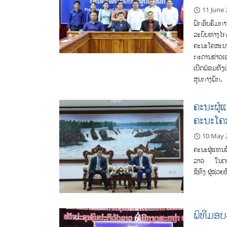
11 June
ຝຶກອົບຮົມກາ
ລະບົບທາງໄກ
ຄະນະໂຄສະນາອ
ກະດານຂ່າວເ
ເປີດພ້ອມທັງ
ສູນກາງພັກ,
ຄະນະຜູ້
ຄະນະໂຄສ
10 May 
ຄະນະຜູ້ແທນພ
ລາວ ໃນຕອນບ
ຊືທົງ ຜູ້ຊ່
ພິທີມອບ