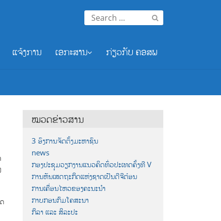
Search
for:
ແຈ້ງການ
ເອກະສານ
ກ່ຽວກັບ ຄອສພ
ໝວດຂ່າວສານ
3 ອົງການຈັດຕັ້ງມະຫາຊົນ
news
າ
ກອງປະຊຸມວຽກງານແນວຄິດທົ່ວປະເທດຄັ້ງທີ V
ງ
ການຫັນເສດຖະກິດແຫ່ງຊາດເປັນດີຈີຕ໋ອນ
ການເຄື່ອນໄຫວຂອງຄະນະນຳ
ກາບກອນກົມໂຄສະນາ
າດ
ກິລາ ແລະ ສິລະປະ